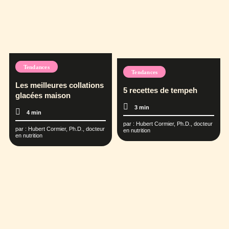
Tendances
Tendances
Les meilleures collations
5 recettes de tempeh
glacées maison
3 min
4 min
par :
Hubert Cormier, Ph.D., docteur
par :
Hubert Cormier, Ph.D., docteur
en nutrition
en nutrition