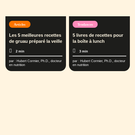
Articles
Tendances
Les 5 meilleures recettes
5 livres de recettes pour
de gruau préparé la veille
la boîte à lunch
2 min
3 min
par :
Hubert Cormier, Ph.D., docteur
par :
Hubert Cormier, Ph.D., docteur
en nutrition
en nutrition