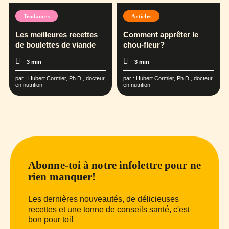
Tendances
Articles
Les meilleures recettes
Comment apprêter le
de boulettes de viande
chou-fleur?
3 min
3 min
par :
Hubert Cormier, Ph.D., docteur
par :
Hubert Cormier, Ph.D., docteur
en nutrition
en nutrition
Abonne-toi à notre infolettre pour ne
rien manquer!
Les dernières nouveautés, de délicieuses
recettes et une tonne de conseils santé, c'est
bon pour toi!