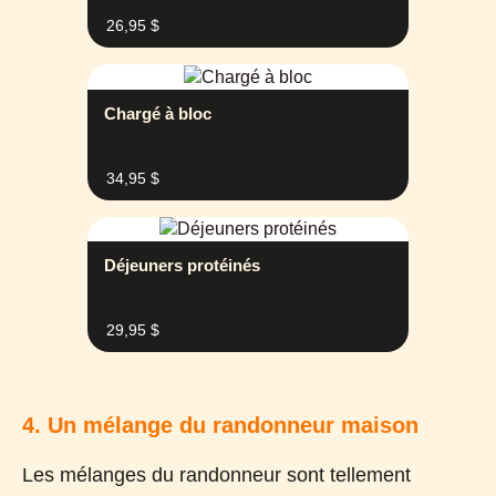
26,95
$
Chargé à bloc
34,95
$
Déjeuners protéinés
29,95
$
4. Un mélange du randonneur maison
Les mélanges du randonneur sont tellement