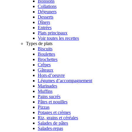
Boissons
Collations
Déjeuners
Desserts
Dîners
Entrées
Plats principaux
Voir toutes les recettes
Types de plats
Biscuits
Boulettes
Brochettes
Crêpes
Gâteaux
Hors-d’oeuvre
Légumes d’accompagnement
Marinades
Muffins
Pains sucrés
Pâtes et nouilles
Pizzas
Potages et crèmes
Riz, grains et céréales
Salades de pâtes
Salades-repas