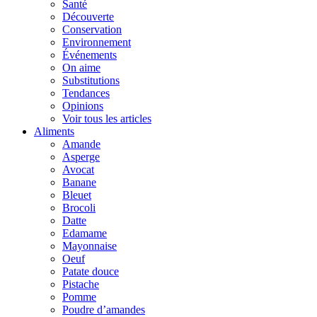
Santé
Découverte
Conservation
Environnement
Événements
On aime
Substitutions
Tendances
Opinions
Voir tous les articles
Aliments
Amande
Asperge
Avocat
Banane
Bleuet
Brocoli
Datte
Edamame
Mayonnaise
Oeuf
Patate douce
Pistache
Pomme
Poudre d’amandes