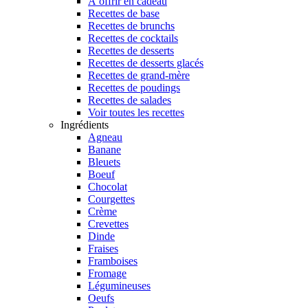
À offrir en cadeau
Recettes de base
Recettes de brunchs
Recettes de cocktails
Recettes de desserts
Recettes de desserts glacés
Recettes de grand-mère
Recettes de poudings
Recettes de salades
Voir toutes les recettes
Ingrédients
Agneau
Banane
Bleuets
Boeuf
Chocolat
Courgettes
Crème
Crevettes
Dinde
Fraises
Framboises
Fromage
Légumineuses
Oeufs