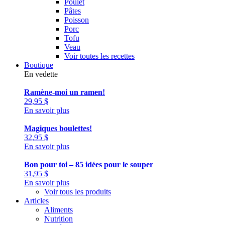
Poulet
Pâtes
Poisson
Porc
Tofu
Veau
Voir toutes les recettes
Boutique
En vedette
Ramène-moi un ramen!
29,95
$
En savoir plus
Magiques boulettes!
32,95
$
En savoir plus
Bon pour toi – 85 idées pour le souper
31,95
$
En savoir plus
Voir tous les produits
Articles
Aliments
Nutrition