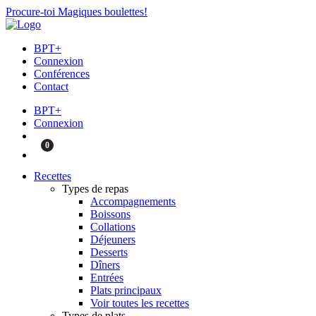
Procure-toi Magiques boulettes!
BPT+
Connexion
Conférences
Contact
BPT+
Connexion
0
Recettes
Types de repas
Accompagnements
Boissons
Collations
Déjeuners
Desserts
Dîners
Entrées
Plats principaux
Voir toutes les recettes
Types de plats