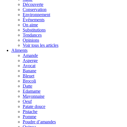
Découverte
Conservation
Environnement
Événements
On aime
Substitutions
Tendances
Opinions
Voir tous les articles
Aliments
Amande
Asperge
Avocat
Banane
Bleuet
Brocoli
Datte
Edamame
Mayonnaise
Oeuf
Patate douce
Pistache
Pomme
Poudre d’amandes
Quinoa