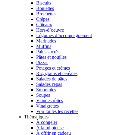
Biscuits
Boulettes
Brochettes
Crêpes
Gâteaux
Hors-d’oeuvre
Légumes d’accompagnement
Marinades
Muffins
Pains sucrés
Pâtes et nouilles
Pizzas
Potages et crèmes
Riz, grains et céréales
Salades de pâtes
Salades-repas
Smoothies
Soupes
Viandes rôties
Vinaigrettes
Voir toutes les recettes
Thématiques
À congeler
À la mijoteuse
À offrir en cadeau