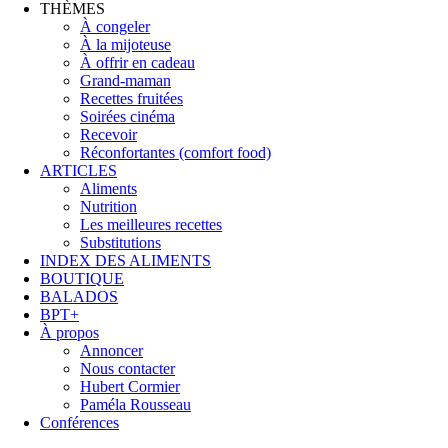
THÈMES
À congeler
À la mijoteuse
À offrir en cadeau
Grand-maman
Recettes fruitées
Soirées cinéma
Recevoir
Réconfortantes (comfort food)
ARTICLES
Aliments
Nutrition
Les meilleures recettes
Substitutions
INDEX DES ALIMENTS
BOUTIQUE
BALADOS
BPT+
À propos
Annoncer
Nous contacter
Hubert Cormier
Paméla Rousseau
Conférences