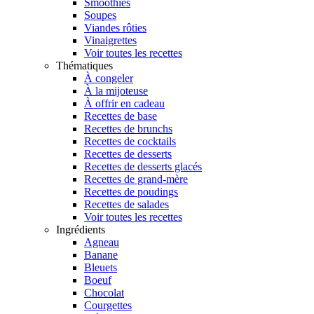
Smoothies
Soupes
Viandes rôties
Vinaigrettes
Voir toutes les recettes
Thématiques
À congeler
À la mijoteuse
À offrir en cadeau
Recettes de base
Recettes de brunchs
Recettes de cocktails
Recettes de desserts
Recettes de desserts glacés
Recettes de grand-mère
Recettes de poudings
Recettes de salades
Voir toutes les recettes
Ingrédients
Agneau
Banane
Bleuets
Boeuf
Chocolat
Courgettes