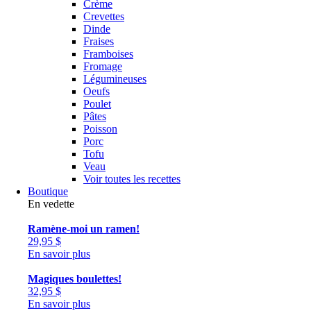
Crème
Crevettes
Dinde
Fraises
Framboises
Fromage
Légumineuses
Oeufs
Poulet
Pâtes
Poisson
Porc
Tofu
Veau
Voir toutes les recettes
Boutique
En vedette
Ramène-moi un ramen!
29,95
$
En savoir plus
Magiques boulettes!
32,95
$
En savoir plus