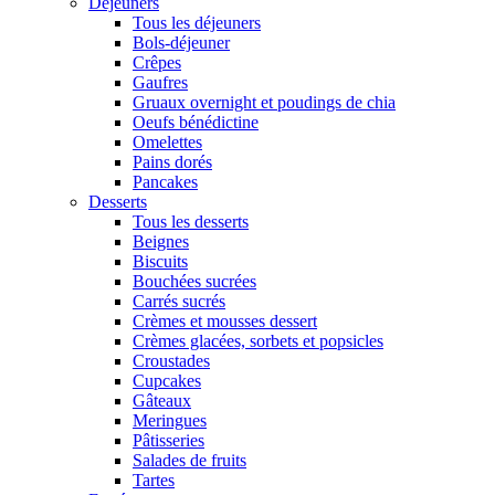
Déjeuners
Tous les déjeuners
Bols-déjeuner
Crêpes
Gaufres
Gruaux overnight et poudings de chia
Oeufs bénédictine
Omelettes
Pains dorés
Pancakes
Desserts
Tous les desserts
Beignes
Biscuits
Bouchées sucrées
Carrés sucrés
Crèmes et mousses dessert
Crèmes glacées, sorbets et popsicles
Croustades
Cupcakes
Gâteaux
Meringues
Pâtisseries
Salades de fruits
Tartes