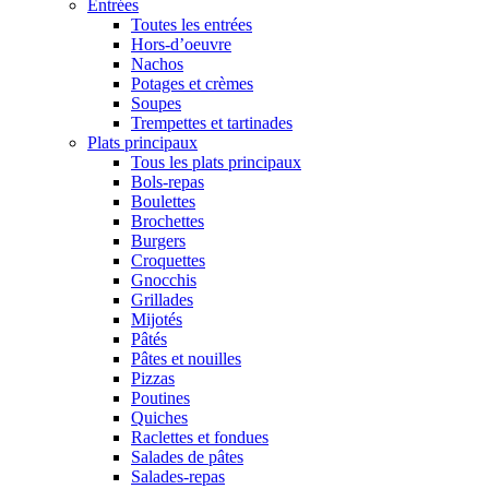
Entrées
Toutes les entrées
Hors-d’oeuvre
Nachos
Potages et crèmes
Soupes
Trempettes et tartinades
Plats principaux
Tous les plats principaux
Bols-repas
Boulettes
Brochettes
Burgers
Croquettes
Gnocchis
Grillades
Mijotés
Pâtés
Pâtes et nouilles
Pizzas
Poutines
Quiches
Raclettes et fondues
Salades de pâtes
Salades-repas