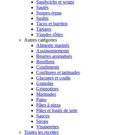
Sandwichs et wraps
Sautés
Soupes-repas
Sushis
Tacos et burritos
Tartares
Viandes rôties
Autres catégories
Aliments marinés
Assaisonnements
Beurres aromatisés
Bouillons
Condiments
Confitures et tartinades
Glaçages et coulis
Granolas
Grignotines
Marinades
Pains
Pâtes à pizza
Pâtes et fonds de tarte
Sauces
Sirops
Vinaigrettes
Toutes les recettes