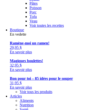
Pâtes
Poisson
Porc
Tofu
Veau
Voir toutes les recettes
Boutique
En vedette
Ramène-moi un ramen!
29,95
$
En savoir plus
Magiques boulettes!
32,95
$
En savoir plus
Bon pour toi – 85 idées pour le souper
31,95
$
En savoir plus
Voir tous les produits
Articles
Aliments
Nutrition
Santé