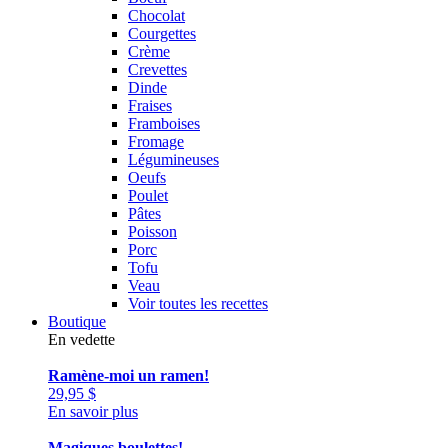
Chocolat
Courgettes
Crème
Crevettes
Dinde
Fraises
Framboises
Fromage
Légumineuses
Oeufs
Poulet
Pâtes
Poisson
Porc
Tofu
Veau
Voir toutes les recettes
Boutique
En vedette
Ramène-moi un ramen!
29,95
$
En savoir plus
Magiques boulettes!