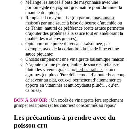
Mélange les sauces à base de mayonnaise avec une
portion égale de yogourt grec nature pour diminuer la
quantité de lipides;
Remplace la mayonnaise (ou par un
e
mayonnaise
maison
) par une sauce à base de beurre d’arachide ou
de Tahini, naturel de préférence (cette astuce permettra
d’ajouter des protéines à la sauce tout en améliorant la
qualité des matières grasses);
Opte pour une purée d’avocat assaisonnée, par
exemple, avec de la coriandre, du jus de lime et une
sauce piquante;
Choisis simplement une vinaigrette balsamique maison;
N’ajoute qu’une petite quantité de sauce et rehausse
plutôt les saveurs grâce au
x
herbes fraîches
et aux
agrumes (en plus d’être délicieux et d’ajouter beaucoup
de saveur au plat, ceux-ci permettent d’augmenter tes
apports en vitamines et antioxydants plutôt… qu’en
calories).
BON À SAVOIR :
Un excès de vinaigrette fera rapidement
grimper les lipides (et les calories) consommés au repas?
Les précautions à prendre avec du
poisson cru