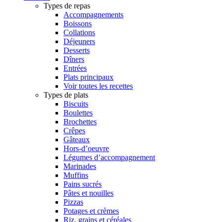
Types de repas
Accompagnements
Boissons
Collations
Déjeuners
Desserts
Dîners
Entrées
Plats principaux
Voir toutes les recettes
Types de plats
Biscuits
Boulettes
Brochettes
Crêpes
Gâteaux
Hors-d’oeuvre
Légumes d’accompagnement
Marinades
Muffins
Pains sucrés
Pâtes et nouilles
Pizzas
Potages et crèmes
Riz, grains et céréales