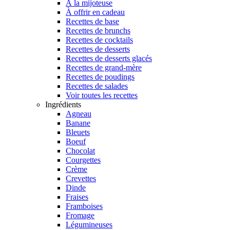
À la mijoteuse
À offrir en cadeau
Recettes de base
Recettes de brunchs
Recettes de cocktails
Recettes de desserts
Recettes de desserts glacés
Recettes de grand-mère
Recettes de poudings
Recettes de salades
Voir toutes les recettes
Ingrédients
Agneau
Banane
Bleuets
Boeuf
Chocolat
Courgettes
Crème
Crevettes
Dinde
Fraises
Framboises
Fromage
Légumineuses