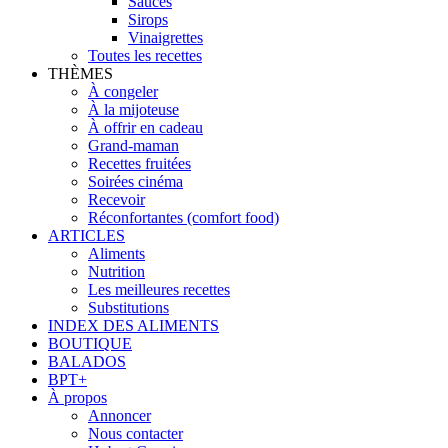
Sauces
Sirops
Vinaigrettes
Toutes les recettes
THÈMES
À congeler
À la mijoteuse
À offrir en cadeau
Grand-maman
Recettes fruitées
Soirées cinéma
Recevoir
Réconfortantes (comfort food)
ARTICLES
Aliments
Nutrition
Les meilleures recettes
Substitutions
INDEX DES ALIMENTS
BOUTIQUE
BALADOS
BPT+
À propos
Annoncer
Nous contacter