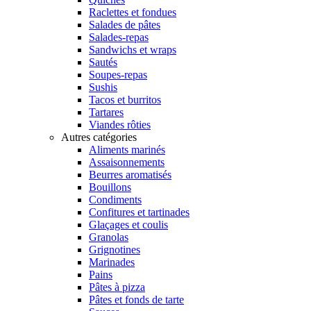
Raclettes et fondues
Salades de pâtes
Salades-repas
Sandwichs et wraps
Sautés
Soupes-repas
Sushis
Tacos et burritos
Tartares
Viandes rôties
Autres catégories
Aliments marinés
Assaisonnements
Beurres aromatisés
Bouillons
Condiments
Confitures et tartinades
Glaçages et coulis
Granolas
Grignotines
Marinades
Pains
Pâtes à pizza
Pâtes et fonds de tarte