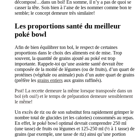
décomposé…dans un bol! En somme, il n’y a pas de quoi se
casser la tête. Sois bien à l’aise de les nommer comme bon te
semble; le concept demeure très similaire!
Les proportions santé du meilleur
poké bowl
Afin de bien équilibrer ton bol, le respect de certaines
proportions dans le choix des aliments est de mise. Trop
souvent, la quantité de grains ajouté au poké est trop
importante. Rappele-toi qu’une assiette santé devrait être
composée de la moitié de légumes (ou de fruits), d’un quart de
protéines (végétale ou animale) puis d’un autre quart de grains
(préfère les
grains entiers
aux grains raffinés).
Psst! La recette demeure la même lorsque transposée dans un
bol (eh oui!) et le temps de préparation demeure sensiblement
le même!
Un excès de riz ou de son substitut fera rapidement grimper le
nombre total de glucides (et les calories) consommés au repas.
En effet, le poké bowl optimal devrait comprendre 250 ml
(une tasse) de fruits ou légumes et 125-250 ml (½ à 1 tasse) de
grains (par exemple, une tasse de riz) ainsi qu’une portion