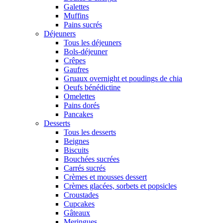
Galettes
Muffins
Pains sucrés
Déjeuners
Tous les déjeuners
Bols-déjeuner
Crêpes
Gaufres
Gruaux overnight et poudings de chia
Oeufs bénédictine
Omelettes
Pains dorés
Pancakes
Desserts
Tous les desserts
Beignes
Biscuits
Bouchées sucrées
Carrés sucrés
Crèmes et mousses dessert
Crèmes glacées, sorbets et popsicles
Croustades
Cupcakes
Gâteaux
Meringues