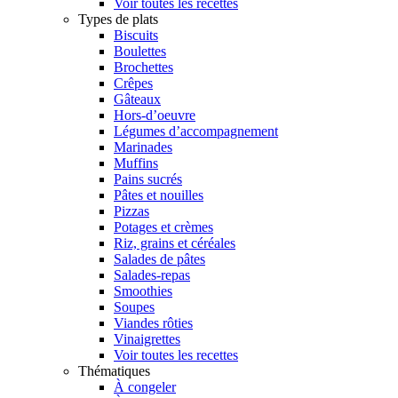
Voir toutes les recettes
Types de plats
Biscuits
Boulettes
Brochettes
Crêpes
Gâteaux
Hors-d’oeuvre
Légumes d’accompagnement
Marinades
Muffins
Pains sucrés
Pâtes et nouilles
Pizzas
Potages et crèmes
Riz, grains et céréales
Salades de pâtes
Salades-repas
Smoothies
Soupes
Viandes rôties
Vinaigrettes
Voir toutes les recettes
Thématiques
À congeler