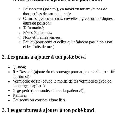
Poisson cru (sashimi), en tataki ou tartare (cubes de
thon, cubes de saumon, etc.);
Calmars, pétoncles crus, crevettes tigrées ou nordiques,
œufs de poisson;
Tofu mariné;
Fèves édamames;
Noix et graines variées.
Poulet (pour ceux et celles qui n’aiment pas le poisson
et les fruits de mer)
2. Les grains à ajouter à ton poké bowl
Quinoa;
Riz Basmati (ajoute du riz sauvage pour augmenter la quantité
de fibres!);
Vermicelle de riz (coupe la moitié de tes vermicelles avec de
la courge spaghetti);
Orge perlé (ou mondé, si tu as la patience!);
Kaniwa;
Couscous ou couscous israélien.
3. Les garnitures à ajouter à ton poké bowl