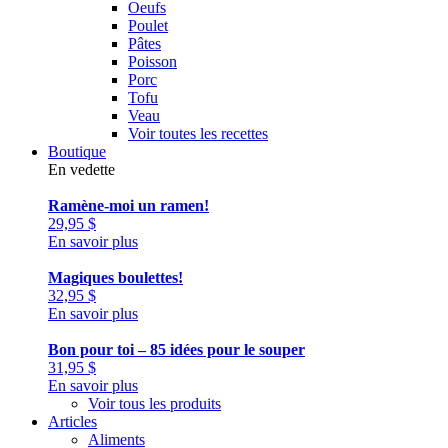
Oeufs
Poulet
Pâtes
Poisson
Porc
Tofu
Veau
Voir toutes les recettes
Boutique
En vedette
Ramène-moi un ramen!
29,95
$
En savoir plus
Magiques boulettes!
32,95
$
En savoir plus
Bon pour toi – 85 idées pour le souper
31,95
$
En savoir plus
Voir tous les produits
Articles
Aliments