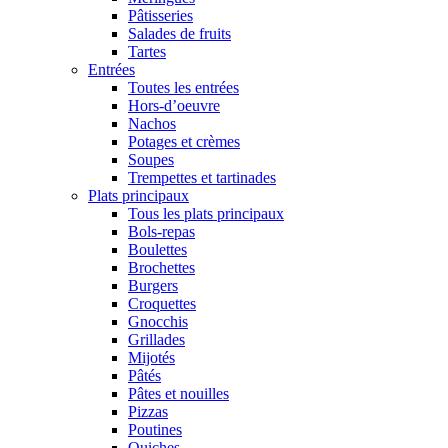
Pâtisseries
Salades de fruits
Tartes
Entrées
Toutes les entrées
Hors-d’oeuvre
Nachos
Potages et crèmes
Soupes
Trempettes et tartinades
Plats principaux
Tous les plats principaux
Bols-repas
Boulettes
Brochettes
Burgers
Croquettes
Gnocchis
Grillades
Mijotés
Pâtés
Pâtes et nouilles
Pizzas
Poutines
Quiches