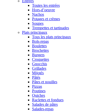
Entrées
Toutes les entrées
Hors-d’oeuvre
Nachos
Potages et crèmes
Soupes
Trempettes et tartinades
Plats principaux
Tous les plats principaux
Bols-repas
Boulettes
Brochettes
Burgers
Croquettes
Gnocchis
Grillades
Mijotés
Pâtés
Pâtes et nouilles
Pizzas
Poutines
Quiches
Raclettes et fondues
Salades de pâtes
Salades-repas