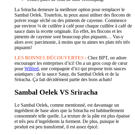
La Sriracha demeure la meilleure option pour remplacer le
Sambal Oelek. Toutefois, tu peux aussi utiliser des flocons de
poivre rouge séché ou des piments de cayenne. Commence
par environ ¼ de cuillère à café pour chaque cuillère à café de
sauce dans la recette originale. En effet, les flocons et les
piments de cayenne sont beaucoup plus piquants… Vas-y
alors avec parcimonie, à moins que tu aimes tes plats très très
piquants!
LES BONNES DÉCOUVERTES :
Chez BPT, on adore
encourager les entreprises d’ici! On a un gros coup de cœur
pour
Wilfred
, une compagnie d’ici qui propose trois sauces
asiatiques : de la sauce Satay, du Sambal Oelek et de la
Sriracha. Ça fait décidément partie des bons achats!
Sambal Oelek VS Sriracha
Le Sambal Oelek, comme mentionné, est davantage un
ingrédient de base alors que la Sriracha est habituellement
consommée telle quelle. La texture de la pâte est plus épaisse
et très peu d’ingrédients la forment. De plus, puisque le
produit est peu transformé, il est assez épicé.