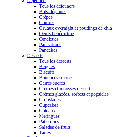
Déjeuners
Tous les déjeuners
Bols-déjeuner
Crêpes
Gaufres
Gruaux overnight et poudings de chia
Oeufs bénédictine
Omelettes
Pains dorés
Pancakes
Desserts
Tous les desserts
Beignes
Biscuits
Bouchées sucrées
Carrés sucrés
Crèmes et mousses dessert
Crèmes glacées, sorbets et popsicles
Croustades
Cupcakes
Gâteaux
Meringues
Pâtisseries
Salades de fruits
Tartes