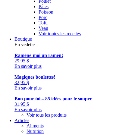
Poulet
Pâtes
Poisson
Porc
Tofu
Veau
Voir toutes les recettes
Boutique
En vedette
Ramène-moi un ramen!
29,95
$
En savoir plus
Magiques boulettes!
32,95
$
En savoir plus
Bon pour toi – 85 idées pour le souper
31,95
$
En savoir plus
Voir tous les produits
Articles
Aliments
Nutrition