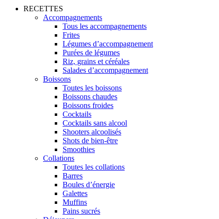
RECETTES
Accompagnements
Tous les accompagnements
Frites
Légumes d’accompagnement
Purées de légumes
Riz, grains et céréales
Salades d’accompagnement
Boissons
Toutes les boissons
Boissons chaudes
Boissons froides
Cocktails
Cocktails sans alcool
Shooters alcoolisés
Shots de bien-être
Smoothies
Collations
Toutes les collations
Barres
Boules d’énergie
Galettes
Muffins
Pains sucrés