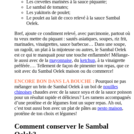
Les crevettes marinées à la sauce piquante;
Le sambal de tomates;
Les yakitoris de poulet;
Le poulet au lait de coco relevé à la sauce Sambal
Oelek.
Bref, ajoute ce condiment relevé, avec parcimonie, partout où
tu veux mettre du piquant : sautés asiatiques, soupes, riz frit,
marinades, vinaigrettes, sauce barbecue… Dans une soupe,
un ragoût, un plat à la mijoteuse ou autres, le Sambal Oelek
est ce qui te manquait pour une touche enflammée! Mélange-
le aussi avec de la
mayonnaise
, du
ketchup
, à ta vinaigrette
préférée…. Tellement de façon de pimenter ton repas, que ce
soit avec du Sambal Oelek maison ou du commerce!
ENCORE BON DANS LA BOUCHE :
Pourquoi ne pas
mélanger un brin de Sambal Oelek à un bol de
nouilles
chinoises
chaudes avec de la sauce soya et de la sauce poisson
pour un résultat rapide et délicieux? Les ramens accompagnés
d’une protéine et de légumes font un super repas. Ah oui,
c’est tout aussi bon avec un plat de pâtes au
pesto maison
,
protéine de ton choix et légumes!
Comment conserver le Sambal