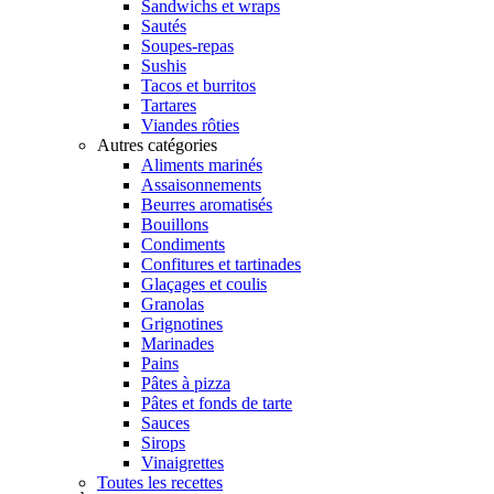
Sandwichs et wraps
Sautés
Soupes-repas
Sushis
Tacos et burritos
Tartares
Viandes rôties
Autres catégories
Aliments marinés
Assaisonnements
Beurres aromatisés
Bouillons
Condiments
Confitures et tartinades
Glaçages et coulis
Granolas
Grignotines
Marinades
Pains
Pâtes à pizza
Pâtes et fonds de tarte
Sauces
Sirops
Vinaigrettes
Toutes les recettes