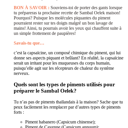
BON À SAVOIR :
Souviens-toi de porter des gants lorsque
tu prépareras ta prochaine recette de Sambal Oelek maison!
Pourquoi? Puisque les molécules piquantes du piment
pourraient rester sur tes doigts malgré un bon lavage de
mains! Ainsi, tu pourrais avoir les yeux qui chauffent suite à
un simple frottement de paupières!
Savais-tu que…
c’est la capsaïcine, un composé chimique du piment, qui lui
donne ses aspects piquant et brûlant? En réalité, la capsaïcine
serait un irritant pour les muqueuses du corps humain,
puisqu’elle agit sur les récepteurs de chaleur du système
nerveux.
Quels sont les types de piments utilisés pour
préparer le Sambal Oelek?
Tu n’as pas de piments thaïlandais à la maison? Sache que tu
peux facilement les remplacer par d’autres types de piments
forts :
Piment habanero (Capsicum chinense);
Piment de Cayenne (Capsicum annuum);