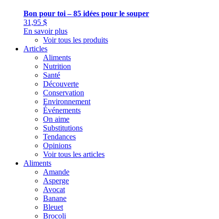
Bon pour toi – 85 idées pour le souper
31,95
$
En savoir plus
Voir tous les produits
Articles
Aliments
Nutrition
Santé
Découverte
Conservation
Environnement
Événements
On aime
Substitutions
Tendances
Opinions
Voir tous les articles
Aliments
Amande
Asperge
Avocat
Banane
Bleuet
Brocoli