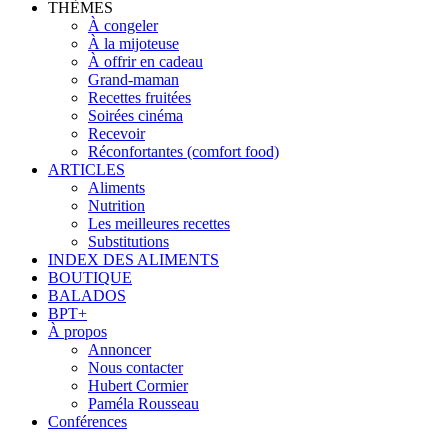
THÈMES
À congeler
À la mijoteuse
À offrir en cadeau
Grand-maman
Recettes fruitées
Soirées cinéma
Recevoir
Réconfortantes (comfort food)
ARTICLES
Aliments
Nutrition
Les meilleures recettes
Substitutions
INDEX DES ALIMENTS
BOUTIQUE
BALADOS
BPT+
À propos
Annoncer
Nous contacter
Hubert Cormier
Paméla Rousseau
Conférences