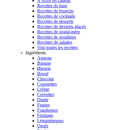
À offrir en cadeau
Recettes de base
Recettes de brunchs
Recettes de cocktails
Recettes de desserts
Recettes de desserts glacés
Recettes de grand-mère
Recettes de poudings
Recettes de salades
Voir toutes les recettes
Ingrédients
Agneau
Banane
Bleuets
Boeuf
Chocolat
Courgettes
Crème
Crevettes
Dinde
Fraises
Framboises
Fromage
Légumineuses
Oeufs