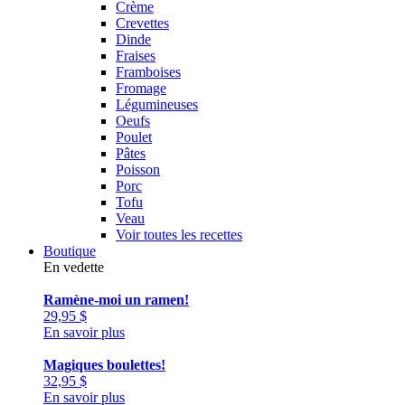
Crème
Crevettes
Dinde
Fraises
Framboises
Fromage
Légumineuses
Oeufs
Poulet
Pâtes
Poisson
Porc
Tofu
Veau
Voir toutes les recettes
Boutique
En vedette
Ramène-moi un ramen!
29,95
$
En savoir plus
Magiques boulettes!
32,95
$
En savoir plus