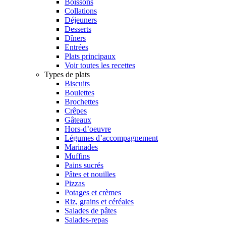
Boissons
Collations
Déjeuners
Desserts
Dîners
Entrées
Plats principaux
Voir toutes les recettes
Types de plats
Biscuits
Boulettes
Brochettes
Crêpes
Gâteaux
Hors-d’oeuvre
Légumes d’accompagnement
Marinades
Muffins
Pains sucrés
Pâtes et nouilles
Pizzas
Potages et crèmes
Riz, grains et céréales
Salades de pâtes
Salades-repas