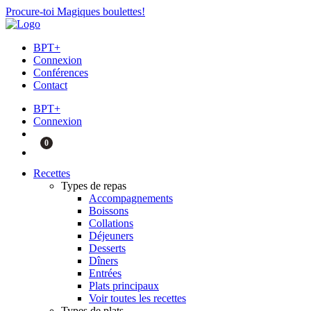
Procure-toi Magiques boulettes!
BPT+
Connexion
Conférences
Contact
BPT+
Connexion
0
Recettes
Types de repas
Accompagnements
Boissons
Collations
Déjeuners
Desserts
Dîners
Entrées
Plats principaux
Voir toutes les recettes
Types de plats