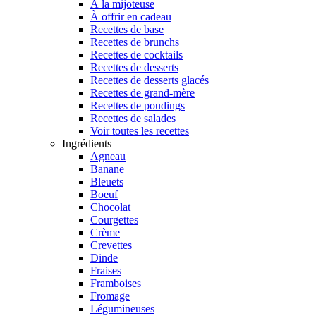
À la mijoteuse
À offrir en cadeau
Recettes de base
Recettes de brunchs
Recettes de cocktails
Recettes de desserts
Recettes de desserts glacés
Recettes de grand-mère
Recettes de poudings
Recettes de salades
Voir toutes les recettes
Ingrédients
Agneau
Banane
Bleuets
Boeuf
Chocolat
Courgettes
Crème
Crevettes
Dinde
Fraises
Framboises
Fromage
Légumineuses