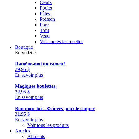
Oeufs
Poulet
Pâtes
Poisson
Porc
Tofu
Veau
Voir toutes les recettes
Boutique
En vedette
Ramène-moi un ramen!
29,95
$
En savoir plus
Magiques boulettes!
32,95
$
En savoir plus
Bon pour toi – 85 idées pour le souper
31,95
$
En savoir plus
Voir tous les produits
Articles
Aliments