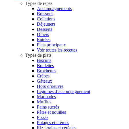
Types de repas
Accompagnements
Boissons
Collations
Déjeuners
Desserts
Dîners
Entrées
Plats principaux
Voir toutes les recettes
Types de plats
Biscuits
Boulettes
Brochettes
Crêpes
Gâteaux
Hors-d’oeuvre
Légumes d’accompagnement
Marinades
Muffins
Pains sucrés
Pâtes et nouilles
Pizzas
Potages et crèmes
Riz, grains et céréales