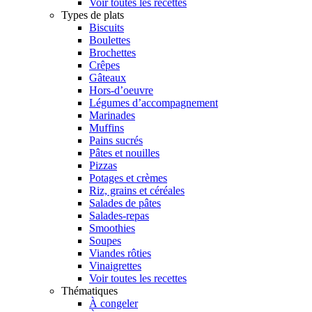
Voir toutes les recettes
Types de plats
Biscuits
Boulettes
Brochettes
Crêpes
Gâteaux
Hors-d’oeuvre
Légumes d’accompagnement
Marinades
Muffins
Pains sucrés
Pâtes et nouilles
Pizzas
Potages et crèmes
Riz, grains et céréales
Salades de pâtes
Salades-repas
Smoothies
Soupes
Viandes rôties
Vinaigrettes
Voir toutes les recettes
Thématiques
À congeler