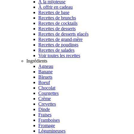
À la mijoteuse
À offrir en cadeau
Recettes de base
Recettes de brunchs
Recettes de cocktails
Recettes de desserts
Recettes de desserts glacés
Recettes de grand-mère
Recettes de poudings
Recettes de salades
Voir toutes les recettes
Ingrédients
Agneau
Banane
Bleuets
Boeuf
Chocolat
Courgettes
Crème
Crevettes
Dinde
Fraises
Framboises
Fromage
Légumineuses