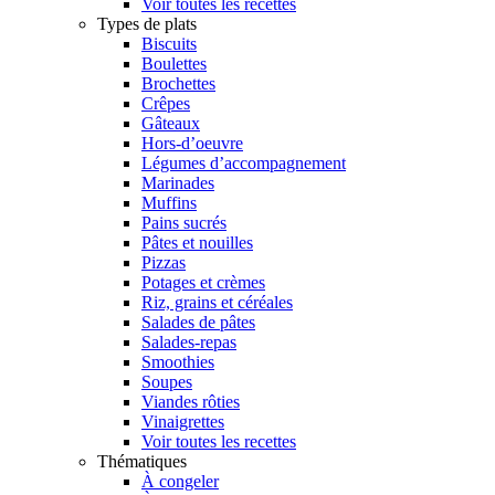
Voir toutes les recettes
Types de plats
Biscuits
Boulettes
Brochettes
Crêpes
Gâteaux
Hors-d’oeuvre
Légumes d’accompagnement
Marinades
Muffins
Pains sucrés
Pâtes et nouilles
Pizzas
Potages et crèmes
Riz, grains et céréales
Salades de pâtes
Salades-repas
Smoothies
Soupes
Viandes rôties
Vinaigrettes
Voir toutes les recettes
Thématiques
À congeler