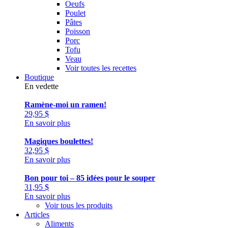
Oeufs
Poulet
Pâtes
Poisson
Porc
Tofu
Veau
Voir toutes les recettes
Boutique
En vedette
Ramène-moi un ramen!
29,95
$
En savoir plus
Magiques boulettes!
32,95
$
En savoir plus
Bon pour toi – 85 idées pour le souper
31,95
$
En savoir plus
Voir tous les produits
Articles
Aliments