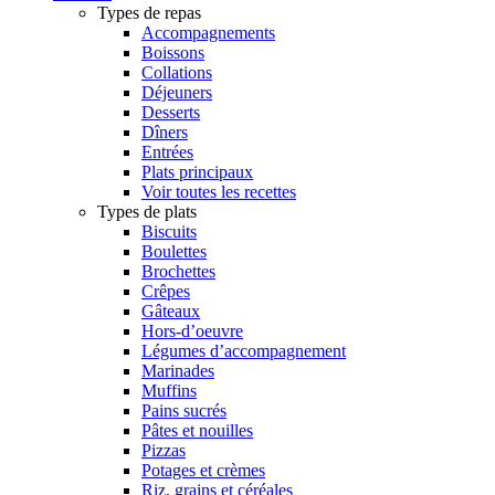
Types de repas
Accompagnements
Boissons
Collations
Déjeuners
Desserts
Dîners
Entrées
Plats principaux
Voir toutes les recettes
Types de plats
Biscuits
Boulettes
Brochettes
Crêpes
Gâteaux
Hors-d’oeuvre
Légumes d’accompagnement
Marinades
Muffins
Pains sucrés
Pâtes et nouilles
Pizzas
Potages et crèmes
Riz, grains et céréales