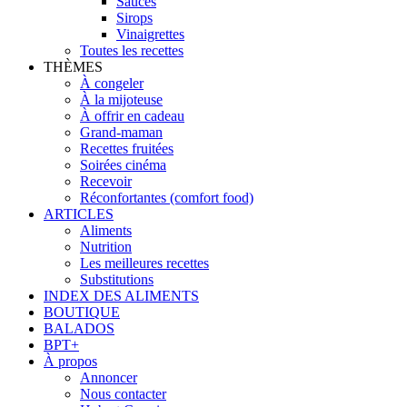
Sauces
Sirops
Vinaigrettes
Toutes les recettes
THÈMES
À congeler
À la mijoteuse
À offrir en cadeau
Grand-maman
Recettes fruitées
Soirées cinéma
Recevoir
Réconfortantes (comfort food)
ARTICLES
Aliments
Nutrition
Les meilleures recettes
Substitutions
INDEX DES ALIMENTS
BOUTIQUE
BALADOS
BPT+
À propos
Annoncer
Nous contacter