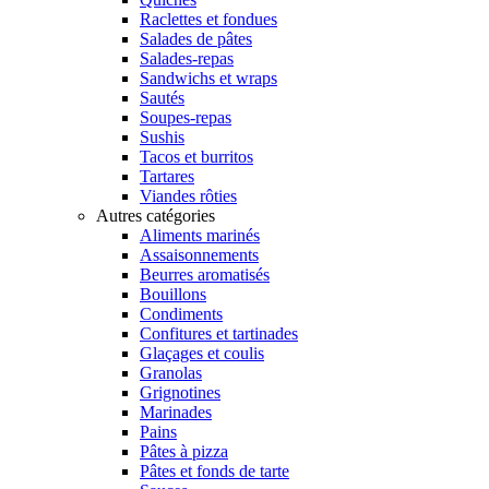
Raclettes et fondues
Salades de pâtes
Salades-repas
Sandwichs et wraps
Sautés
Soupes-repas
Sushis
Tacos et burritos
Tartares
Viandes rôties
Autres catégories
Aliments marinés
Assaisonnements
Beurres aromatisés
Bouillons
Condiments
Confitures et tartinades
Glaçages et coulis
Granolas
Grignotines
Marinades
Pains
Pâtes à pizza
Pâtes et fonds de tarte