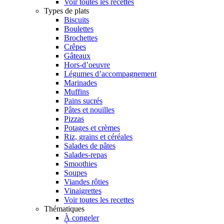
Voir toutes les recettes
Types de plats
Biscuits
Boulettes
Brochettes
Crêpes
Gâteaux
Hors-d’oeuvre
Légumes d’accompagnement
Marinades
Muffins
Pains sucrés
Pâtes et nouilles
Pizzas
Potages et crèmes
Riz, grains et céréales
Salades de pâtes
Salades-repas
Smoothies
Soupes
Viandes rôties
Vinaigrettes
Voir toutes les recettes
Thématiques
À congeler