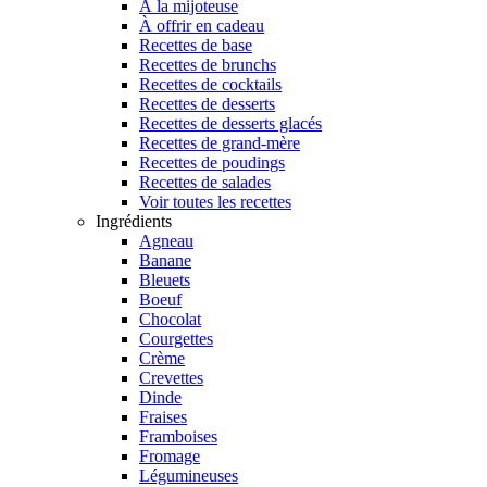
À la mijoteuse
À offrir en cadeau
Recettes de base
Recettes de brunchs
Recettes de cocktails
Recettes de desserts
Recettes de desserts glacés
Recettes de grand-mère
Recettes de poudings
Recettes de salades
Voir toutes les recettes
Ingrédients
Agneau
Banane
Bleuets
Boeuf
Chocolat
Courgettes
Crème
Crevettes
Dinde
Fraises
Framboises
Fromage
Légumineuses