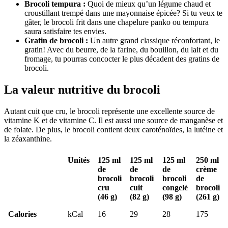
Brocoli tempura :
Quoi de mieux qu’un légume chaud et
croustillant trempé dans une mayonnaise épicée? Si tu veux te
gâter, le brocoli frit dans une chapelure panko ou tempura
saura satisfaire tes envies.
Gratin de brocoli
:
Un autre grand classique réconfortant, le
gratin! Avec du beurre, de la farine, du bouillon, du lait et du
fromage, tu pourras concocter le plus décadent des gratins de
brocoli.
La valeur nutritive du brocoli
Autant cuit que cru, le brocoli représente une excellente source de
vitamine K et de vitamine C. Il est aussi une source de manganèse et
de folate. De plus, le brocoli contient deux caroténoïdes, la lutéine et
la zéaxanthine.
Unités
125 ml
125 ml
125 ml
250 ml
de
de
de
crème
brocoli
brocoli
brocoli
de
cru
cuit
congelé
brocoli
(46 g)
(82 g)
(98 g)
(261 g)
Calories
kCal
16
29
28
175