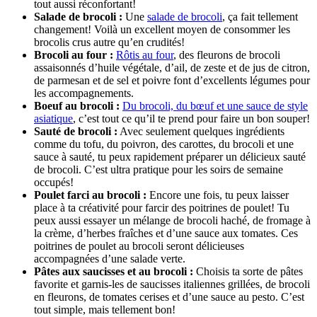
tout aussi réconfortant!
Salade de brocoli :
Une
salade de brocoli
, ça fait tellement
changement! Voilà un excellent moyen de consommer les
brocolis crus autre qu’en crudités!
Brocoli au four :
Rôtis au four
, des fleurons de brocoli
assaisonnés d’huile végétale, d’ail, de zeste et de jus de citron,
de parmesan et de sel et poivre font d’excellents légumes pour
les accompagnements.
Boeuf au brocoli :
Du brocoli, du bœuf et une sauce de style
asiatique
, c’est tout ce qu’il te prend pour faire un bon souper!
Sauté de brocoli
:
Avec seulement quelques ingrédients
comme du tofu, du poivron, des carottes, du brocoli et une
sauce à sauté, tu peux rapidement préparer un délicieux sauté
de brocoli. C’est ultra pratique pour les soirs de semaine
occupés!
Poulet farci au brocoli :
Encore une fois, tu peux laisser
place à ta créativité pour farcir des poitrines de poulet! Tu
peux aussi essayer un mélange de brocoli haché, de fromage à
la crème, d’herbes fraîches et d’une sauce aux tomates. Ces
poitrines de poulet au brocoli seront délicieuses
accompagnées d’une salade verte.
Pâtes aux saucisses et au brocoli :
Choisis ta sorte de pâtes
favorite et garnis-les de saucisses italiennes grillées, de brocoli
en fleurons, de tomates cerises et d’une sauce au pesto. C’est
tout simple, mais tellement bon!