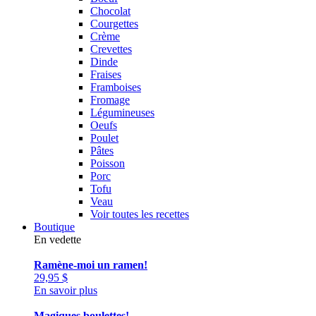
Chocolat
Courgettes
Crème
Crevettes
Dinde
Fraises
Framboises
Fromage
Légumineuses
Oeufs
Poulet
Pâtes
Poisson
Porc
Tofu
Veau
Voir toutes les recettes
Boutique
En vedette
Ramène-moi un ramen!
29,95
$
En savoir plus
Magiques boulettes!