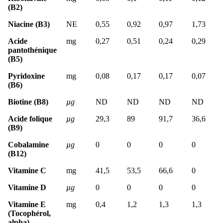
(B2)
Niacine (B3)
NE
0,55
0,92
0,97
1,73
Acide
mg
0,27
0,51
0,24
0,29
pantothénique
(B5)
Pyridoxine
mg
0,08
0,17
0,17
0,07
(B6)
Biotine (B8)
µg
ND
ND
ND
ND
Acide folique
µg
29,3
89
91,7
36,6
(B9)
Cobalamine
µg
0
0
0
0
(B12)
Vitamine C
mg
41,5
53,5
66,6
0
Vitamine D
µg
0
0
0
0
Vitamine E
mg
0,4
1,2
1,3
1,3
(Tocophérol,
alpha)