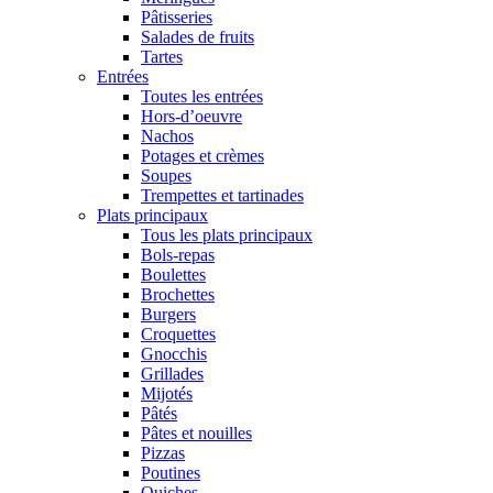
Pâtisseries
Salades de fruits
Tartes
Entrées
Toutes les entrées
Hors-d’oeuvre
Nachos
Potages et crèmes
Soupes
Trempettes et tartinades
Plats principaux
Tous les plats principaux
Bols-repas
Boulettes
Brochettes
Burgers
Croquettes
Gnocchis
Grillades
Mijotés
Pâtés
Pâtes et nouilles
Pizzas
Poutines
Quiches