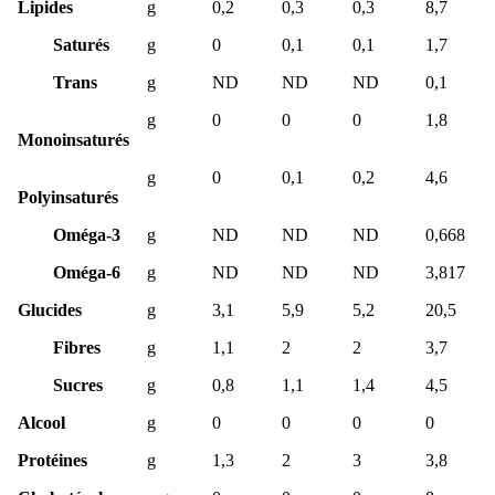
Lipides
g
0,2
0,3
0,3
8,7
Saturés
g
0
0,1
0,1
1,7
Trans
g
ND
ND
ND
0,1
g
0
0
0
1,8
Monoinsaturés
g
0
0,1
0,2
4,6
Polyinsaturés
Oméga-3
g
ND
ND
ND
0,668
Oméga-6
g
ND
ND
ND
3,817
Glucides
g
3,1
5,9
5,2
20,5
Fibres
g
1,1
2
2
3,7
Sucres
g
0,8
1,1
1,4
4,5
Alcool
g
0
0
0
0
Protéines
g
1,3
2
3
3,8