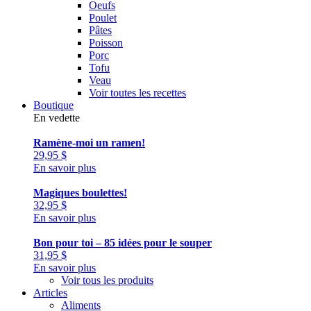
Oeufs
Poulet
Pâtes
Poisson
Porc
Tofu
Veau
Voir toutes les recettes
Boutique
En vedette
Ramène-moi un ramen!
29,95
$
En savoir plus
Magiques boulettes!
32,95
$
En savoir plus
Bon pour toi – 85 idées pour le souper
31,95
$
En savoir plus
Voir tous les produits
Articles
Aliments