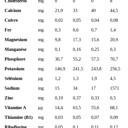
Cholestérol
mg
0
0
0
8
Calcium
mg
21,9
33
40
44,5
Cuivre
mg
0,02
0,05
0,04
0,08
Fer
mg
0,3
0,6
0,7
1,4
Magnésium
mg
9,8
17,3
15,6
20,9
Manganèse
mg
0,1
0,16
0,25
0,3
Phosphore
mg
30,7
55,2
57,5
70,7
Potassium
mg
146,9
241,5
243,8
256,5
Sélénium
µg
1,2
1,3
1,9
4,5
Sodium
mg
15
34
17
1571
Zinc
mg
0,19
0,37
0,33
0,5
Vitamine A
µg
14,4
63,5
55,6
68,1
Thiamine (B1)
mg
0,03
0,05
0,07
0,09
Riboflavine
mg
0,05
0,1
0,11
0,12