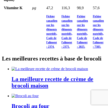
Vitamine K
µg
47,2
116,3
98,9
57,6
Fichier
Fichier
Fichier
Fichier
canadien
canadien
canadien
canadien
sur les
sur les
sur les
sur les
éléments
éléments
éléments
éléments
nutritifs,
nutritifs,
nutritifs,
nutritifs,
Code de
Code de
Code de
Code de
l'aliment
l'aliment
l'aliment
l'aliment
: 2374.
: 2375.
: 2025.
: 7383.
Les meilleures recettes à base de brocoli
La meilleure recette de crème de
brocoli maison
Brocoli au four