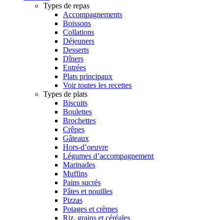
Types de repas
Accompagnements
Boissons
Collations
Déjeuners
Desserts
Dîners
Entrées
Plats principaux
Voir toutes les recettes
Types de plats
Biscuits
Boulettes
Brochettes
Crêpes
Gâteaux
Hors-d’oeuvre
Légumes d’accompagnement
Marinades
Muffins
Pains sucrés
Pâtes et nouilles
Pizzas
Potages et crèmes
Riz, grains et céréales