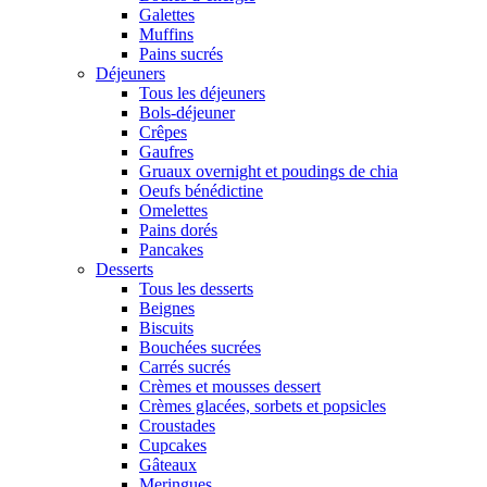
Galettes
Muffins
Pains sucrés
Déjeuners
Tous les déjeuners
Bols-déjeuner
Crêpes
Gaufres
Gruaux overnight et poudings de chia
Oeufs bénédictine
Omelettes
Pains dorés
Pancakes
Desserts
Tous les desserts
Beignes
Biscuits
Bouchées sucrées
Carrés sucrés
Crèmes et mousses dessert
Crèmes glacées, sorbets et popsicles
Croustades
Cupcakes
Gâteaux
Meringues