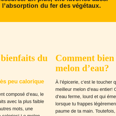
l’absorption du fer des végétaux.
 bienfaits du
Comment bien c
melon d’eau?
rès peu calorique
À l’épicerie, c’est le toucher 
meilleur melon d’eau entier!
ent composé d’eau, le
d’eau ferme, lourd et qui éme
its avec la plus faible
lorsque tu frappes légèremen
autres mots, une
paume de ta main. Toutefois,