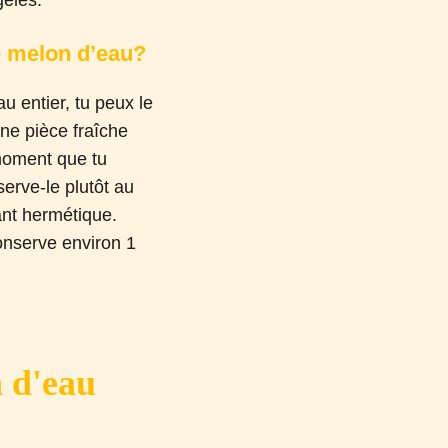
rgelés.
 melon d’eau?
 entier, tu peux le
une pièce fraîche
moment que tu
erve-le plutôt au
ant hermétique.
onserve environ 1
n d'eau