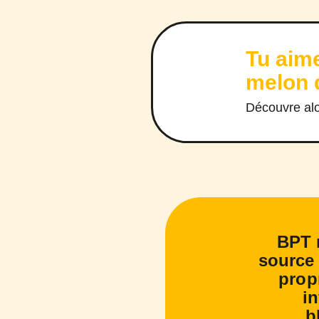
Tu aime
melon 
Découvre al
BPT r
source 
prop
in
b