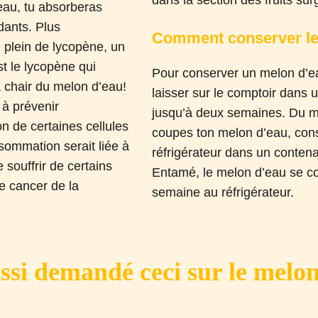
dans la section des fruits su
eau, tu absorberas
dants. Plus
Comment conserver le
e plein de lycopène, un
st le lycopène qui
Pour conserver un melon d’eau
a chair du melon d’eau!
laisser sur le comptoir dans 
 à prévenir
jusqu’à deux semaines. Du 
on de certaines cellules
coupes ton melon d’eau, cons
sommation serait liée à
réfrigérateur dans un conten
 souffrir de certains
Entamé, le melon d’eau se c
e cancer de la
semaine au réfrigérateur.
ssi demandé ceci sur le melo