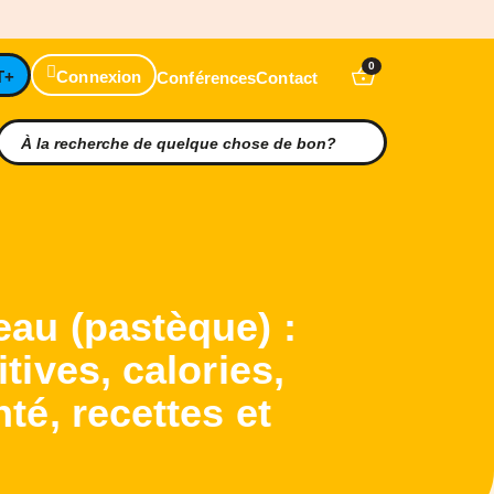
0
T+
Connexion
Conférences
Contact
eau (pastèque) :
itives, calories,
nté, recettes et