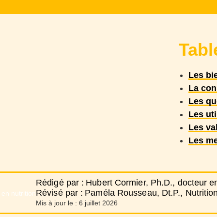
Tabl
Les bi
La con
Les qu
Les uti
Les val
Les me
Rédigé par :
Hubert Cormier, Ph.D., docteur en
Révisé par :
Paméla Rousseau, Dt.P., Nutrition
Mis à jour le :
6 juillet 2026