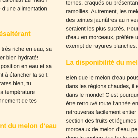
e calories! Le melon
ternes, craqués ou présentan
e d’une alimentation
ramollies. Autrement, les me
des teintes jaunâtres au niv
seraient les plus sucrés. Pou
ésaltérant
d’eau en morceaux, préfère un
exempt de rayures blanches.
très riche en eau, sa
er bien hydraté!
La disponibilité du me
position en eau et sa
t à étancher la soif.
Bien que le melon d’eau pou
rates bien, tu
dans les régions chaudes, il 
 ta température
dans le monde! C’est pourquoi
onnement de tes
être retrouvé toute l’année en
retrouveras facilement entier
section des fruits et légumes f
ant du melon d’eau
morceaux de melon d’eau peu