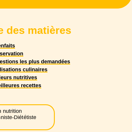
e des matières
enfaits
servation
estions les plus demandées
lisations culinaires
eurs nutritives
illeures recettes
 nutrition
niste-Diététiste