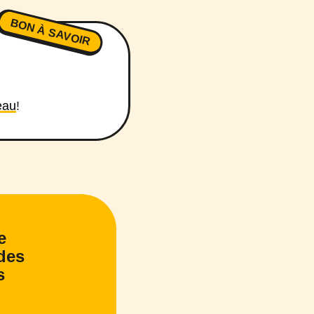
BON À SAVOIR
eau
!
e
des
s