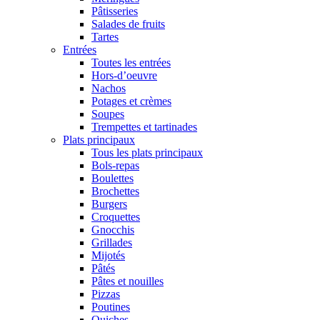
Pâtisseries
Salades de fruits
Tartes
Entrées
Toutes les entrées
Hors-d’oeuvre
Nachos
Potages et crèmes
Soupes
Trempettes et tartinades
Plats principaux
Tous les plats principaux
Bols-repas
Boulettes
Brochettes
Burgers
Croquettes
Gnocchis
Grillades
Mijotés
Pâtés
Pâtes et nouilles
Pizzas
Poutines
Quiches