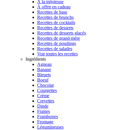
À la mijoteuse
À offrir en cadeau
Recettes de base
Recettes de brunchs
Recettes de cocktails
Recettes de desserts
Recettes de desserts glacés
Recettes de grand-mère
Recettes de poudings
Recettes de salades
Voir toutes les recettes
Ingrédients
Agneau
Banane
Bleuets
Boeuf
Chocolat
Courgettes
Crème
Crevettes
Dinde
Fraises
Framboises
Fromage
Légumineuses