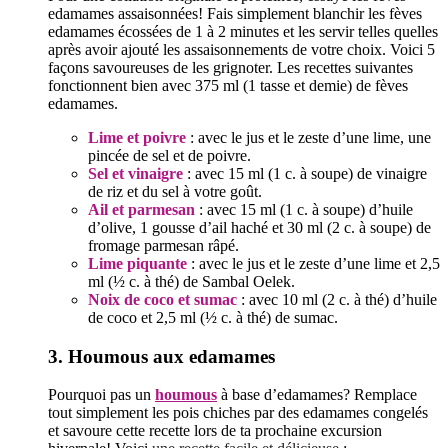
edamames assaisonnées! Fais simplement blanchir les fèves
edamames écossées de 1 à 2 minutes et les servir telles quelles
après avoir ajouté les assaisonnements de votre choix. Voici 5
façons savoureuses de les grignoter. Les recettes suivantes
fonctionnent bien avec 375 ml (1 tasse et demie) de fèves
edamames.
Lime et poivre
: avec le jus et le zeste d’une lime, une
pincée de sel et de poivre.
Sel et vinaigre
: avec 15 ml (1 c. à soupe) de vinaigre
de riz et du sel à votre goût.
Ail et parmesan
: avec 15 ml (1 c. à soupe) d’huile
d’olive, 1 gousse d’ail haché et 30 ml (2 c. à soupe) de
fromage parmesan râpé.
Lime piquante
: avec le jus et le zeste d’une lime et 2,5
ml (½ c. à thé) de Sambal Oelek.
Noix de coco et sumac
: avec 10 ml (2 c. à thé) d’huile
de coco et 2,5 ml (½ c. à thé) de sumac.
3. Houmous aux edamames
Pourquoi pas un
houmous
à base d’edamames? Remplace
tout simplement les pois chiches par des edamames congelés
et savoure cette recette lors de ta prochaine excursion