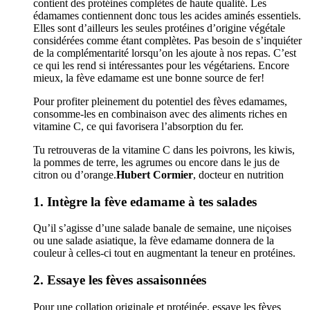
contient des protéines complètes de haute qualité. Les
édamames contiennent donc tous les acides aminés essentiels.
Elles sont d’ailleurs les seules protéines d’origine végétale
considérées comme étant complètes. Pas besoin de s’inquiéter
de la complémentarité lorsqu’on les ajoute à nos repas. C’est
ce qui les rend si intéressantes pour les végétariens. Encore
mieux, la fève edamame est une bonne source de fer!
Pour profiter pleinement du potentiel des fèves edamames,
consomme-les en combinaison avec des aliments riches en
vitamine C, ce qui favorisera l’absorption du fer.
Tu retrouveras de la vitamine C dans les poivrons, les kiwis,
la pommes de terre, les agrumes ou encore dans le jus de
citron ou d’orange.
Hubert Cormier
, docteur en nutrition
1. Intègre la fève edamame à tes salades
Qu’il s’agisse d’une salade banale de semaine, une niçoises
ou une salade asiatique, la fève edamame donnera de la
couleur à celles-ci tout en augmentant la teneur en protéines.
2. Essaye les fèves assaisonnées
Pour une collation originale et protéinée, essaye les fèves