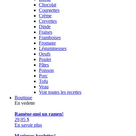
Chocolat
Courgettes
Crème
Crevettes
Dinde
Fraises
Framboises
Fromage
Légumineuses
Oeufs
Poulet
Pâtes
Poisson
Porc
Tofu
Veau
Voir toutes les recettes
Boutique
En vedette
Ramène-moi un ramen!
29,95
$
En savoir plus
Magiques boulettes!