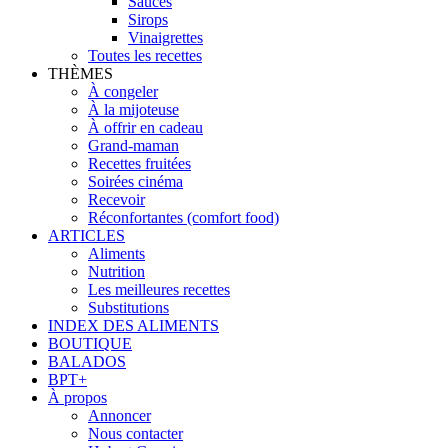
Sauces
Sirops
Vinaigrettes
Toutes les recettes
THÈMES
À congeler
À la mijoteuse
À offrir en cadeau
Grand-maman
Recettes fruitées
Soirées cinéma
Recevoir
Réconfortantes (comfort food)
ARTICLES
Aliments
Nutrition
Les meilleures recettes
Substitutions
INDEX DES ALIMENTS
BOUTIQUE
BALADOS
BPT+
À propos
Annoncer
Nous contacter