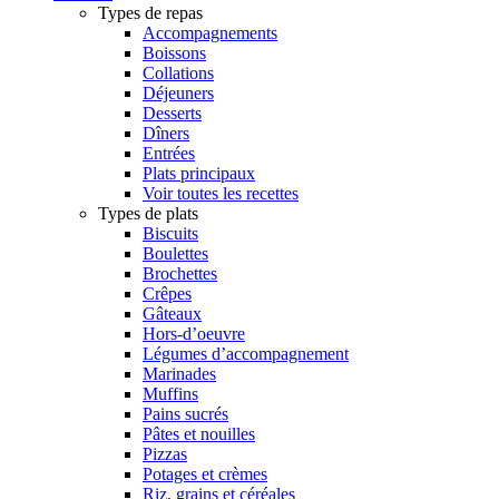
Types de repas
Accompagnements
Boissons
Collations
Déjeuners
Desserts
Dîners
Entrées
Plats principaux
Voir toutes les recettes
Types de plats
Biscuits
Boulettes
Brochettes
Crêpes
Gâteaux
Hors-d’oeuvre
Légumes d’accompagnement
Marinades
Muffins
Pains sucrés
Pâtes et nouilles
Pizzas
Potages et crèmes
Riz, grains et céréales