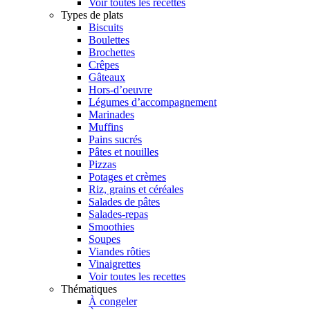
Voir toutes les recettes
Types de plats
Biscuits
Boulettes
Brochettes
Crêpes
Gâteaux
Hors-d’oeuvre
Légumes d’accompagnement
Marinades
Muffins
Pains sucrés
Pâtes et nouilles
Pizzas
Potages et crèmes
Riz, grains et céréales
Salades de pâtes
Salades-repas
Smoothies
Soupes
Viandes rôties
Vinaigrettes
Voir toutes les recettes
Thématiques
À congeler