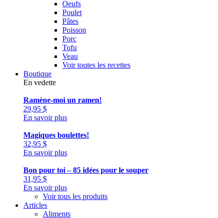
Oeufs
Poulet
Pâtes
Poisson
Porc
Tofu
Veau
Voir toutes les recettes
Boutique
En vedette
Ramène-moi un ramen!
29,95
$
En savoir plus
Magiques boulettes!
32,95
$
En savoir plus
Bon pour toi – 85 idées pour le souper
31,95
$
En savoir plus
Voir tous les produits
Articles
Aliments