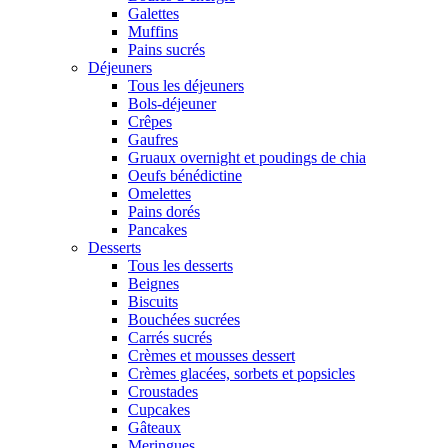
Galettes
Muffins
Pains sucrés
Déjeuners
Tous les déjeuners
Bols-déjeuner
Crêpes
Gaufres
Gruaux overnight et poudings de chia
Oeufs bénédictine
Omelettes
Pains dorés
Pancakes
Desserts
Tous les desserts
Beignes
Biscuits
Bouchées sucrées
Carrés sucrés
Crèmes et mousses dessert
Crèmes glacées, sorbets et popsicles
Croustades
Cupcakes
Gâteaux
Meringues