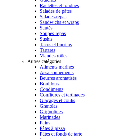
Raclettes et fondues
Salades de pâtes
Salades-repas
Sandwichs et wraps
Sautés
Soupes-repas
Sushis
Tacos et burritos
Tartares
Viandes rôties
Autres catégories
Aliments marinés
Assaisonnements
Beurres aromatisés
Bouillons
Condiments
Confitures et tartinades
Glaçages et coulis
Granolas
Grignotines
Marinades
Pains
Pâtes à pizza
Pâtes et fonds de tarte