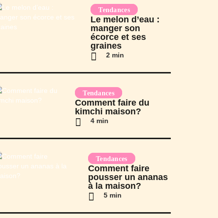
Tendances
Le melon d’eau :
manger son
écorce et ses
graines
2 min
Tendances
Comment faire du
kimchi maison?
4 min
Tendances
Comment faire
pousser un ananas
à la maison?
5 min