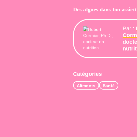
Des algues dans ton assiet
Par :
Cormi
docte
nutri
Catégories
Aliments
Santé