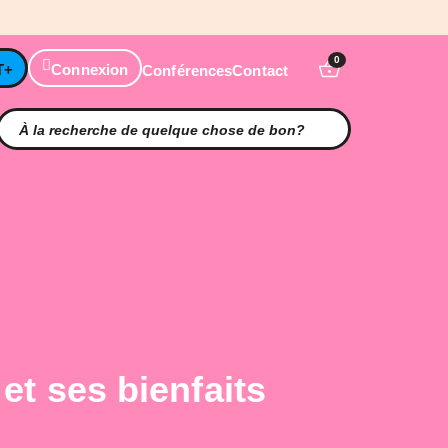
0
T+
Connexion
Conférences
Contact
 et ses bienfaits