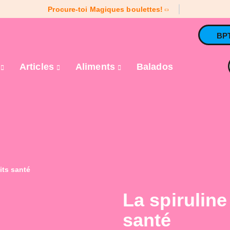
Procure-toi Magiques boulettes!
BP
e
Articles
Aliments
Balados
its santé
La spiruline
santé