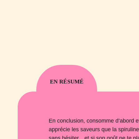
EN RÉSUMÉ
En conclusion, consomme d’abord et a
apprécie les saveurs que la spirulin
sans hésiter…et si son goût ne te plai