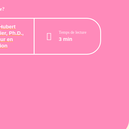
te?
Hubert
Temps de lecture
er, Ph.D.,
3 min
ur en
tion