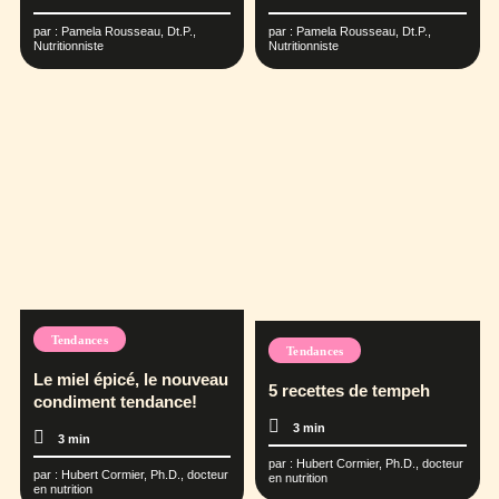
par :
Pamela Rousseau, Dt.P.,
par :
Pamela Rousseau, Dt.P.,
Nutritionniste
Nutritionniste
Tendances
Tendances
Le miel épicé, le nouveau
5 recettes de tempeh
condiment tendance!
3 min
3 min
par :
Hubert Cormier, Ph.D., docteur
par :
Hubert Cormier, Ph.D., docteur
en nutrition
en nutrition