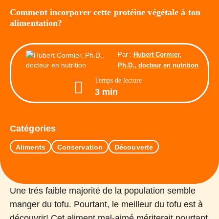
Comment incorporer cette protéine végétale à ton
alimentation?
Par :
Hubert Cormier,
Ph.D., docteur en nutrition
Temps de lecture
3 min
Catégories
Aliments
Conservation
Découverte
Une très faible majorité de la population semble
manger du tofu. Pourtant, le meilleur du tofu est à
découvrir! Cet aliment mal-aimé mériterait pourtant