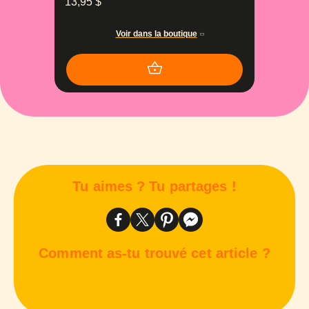
13,95
$
Voir dans la boutique
Tu aimes ? Tu partages !
Comment as-tu trouvé cet article ?