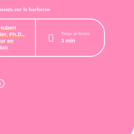
ments sur le barbecue
Hubert
Temps de lecture
er, Ph.D.,
3 min
ur en
tion
5