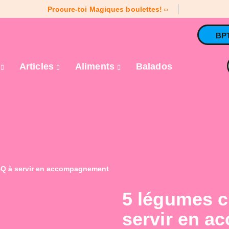
Procure-toi Magiques boulettes!
BP
e
Articles
Aliments
Balados
BBQ à servir en accompagnement
5 légumes c
servir en 