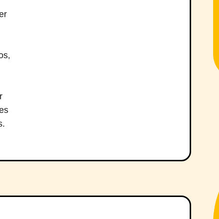
er
os,
r
ues
s.