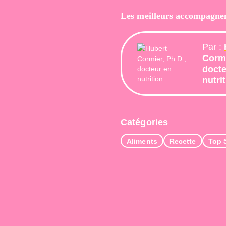
Les meilleurs accompagne
Par :
Cormi
docte
nutri
Catégories
Aliments
Recette
Top 