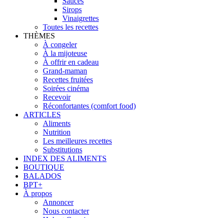
Sauces
Sirops
Vinaigrettes
Toutes les recettes
THÈMES
À congeler
À la mijoteuse
À offrir en cadeau
Grand-maman
Recettes fruitées
Soirées cinéma
Recevoir
Réconfortantes (comfort food)
ARTICLES
Aliments
Nutrition
Les meilleures recettes
Substitutions
INDEX DES ALIMENTS
BOUTIQUE
BALADOS
BPT+
À propos
Annoncer
Nous contacter