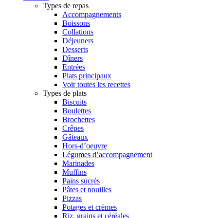
Types de repas
Accompagnements
Boissons
Collations
Déjeuners
Desserts
Dîners
Entrées
Plats principaux
Voir toutes les recettes
Types de plats
Biscuits
Boulettes
Brochettes
Crêpes
Gâteaux
Hors-d’oeuvre
Légumes d’accompagnement
Marinades
Muffins
Pains sucrés
Pâtes et nouilles
Pizzas
Potages et crèmes
Riz, grains et céréales