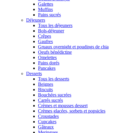
Galettes
Muffins
Pains sucrés
Déjeuners
Tous les déjeuners
Bols-déjeuner
Crêpes
Gaufres
Gruaux overnight et poudings de chia
Oeufs bénédictine
Omelettes
Pains dorés
Pancakes
Desserts
Tous les desserts
Beignes
Biscuits
Bouchées sucrées
Carrés sucrés
Crèmes et mousses dessert
Crèmes glacées, sorbets et popsicles
Croustades
Cupcakes
Gâteaux
Meringues