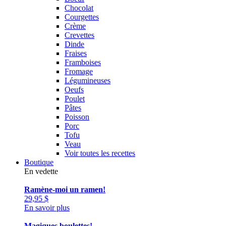
Chocolat
Courgettes
Crème
Crevettes
Dinde
Fraises
Framboises
Fromage
Légumineuses
Oeufs
Poulet
Pâtes
Poisson
Porc
Tofu
Veau
Voir toutes les recettes
Boutique
En vedette
Ramène-moi un ramen!
29,95
$
En savoir plus
Magiques boulettes!