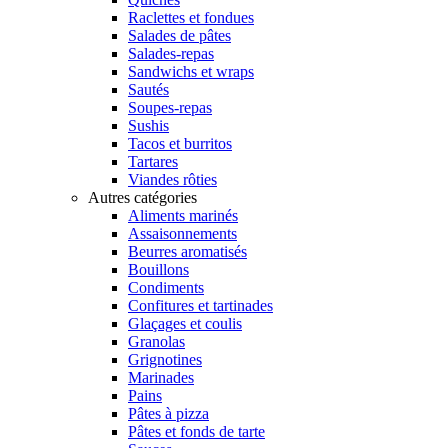
Raclettes et fondues
Salades de pâtes
Salades-repas
Sandwichs et wraps
Sautés
Soupes-repas
Sushis
Tacos et burritos
Tartares
Viandes rôties
Autres catégories
Aliments marinés
Assaisonnements
Beurres aromatisés
Bouillons
Condiments
Confitures et tartinades
Glaçages et coulis
Granolas
Grignotines
Marinades
Pains
Pâtes à pizza
Pâtes et fonds de tarte