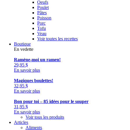
Oeufs
Poulet
Pâtes
Poisson
Porc
Tofu
Veau
Voir toutes les recettes
Boutique
En vedette
Ramène-moi un ramen!
29,95
$
En savoir plus
Magiques boulettes!
32,95
$
En savoir plus
Bon pour toi – 85 idées pour le souper
31,95
$
En savoir plus
Voir tous les produits
Articles
Aliments