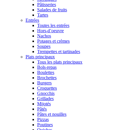
Pâtisseries
Salades de fruits
Tartes
Entrées
Toutes les entrées
Hors-d’oeuvre
Nachos
Potages et crèmes
Soupes
Trempettes et tartinades
Plats principaux
Tous les plats principaux
Bols-repas
Boulettes
Brochettes
Burgers
Croquettes
Gnocchis
Grillades
Mijotés
Pâtés
Pâtes et nouilles
Pizzas
Poutines
Quiches