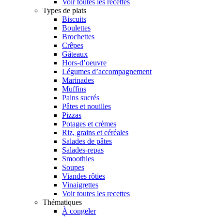
Voir toutes les recettes
Types de plats
Biscuits
Boulettes
Brochettes
Crêpes
Gâteaux
Hors-d’oeuvre
Légumes d’accompagnement
Marinades
Muffins
Pains sucrés
Pâtes et nouilles
Pizzas
Potages et crèmes
Riz, grains et céréales
Salades de pâtes
Salades-repas
Smoothies
Soupes
Viandes rôties
Vinaigrettes
Voir toutes les recettes
Thématiques
À congeler