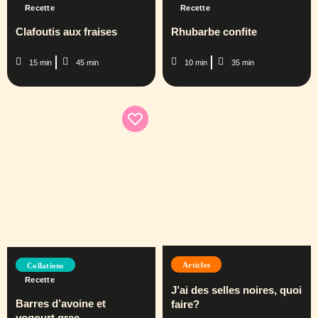
Recette
Recette
Clafoutis aux fraises
Rhubarbe confite
15 min
45 min
10 min
35 min
Articles
Collations
Recette
J’ai des selles noires, quoi
Barres d’avoine et
faire?
yogourt grec