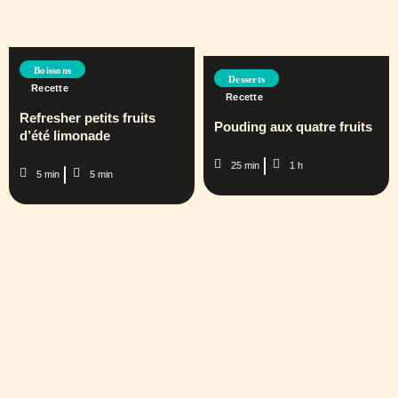
Boissons
Desserts
Recette
Recette
Refresher petits fruits
Pouding aux quatre fruits
d’été limonade
25 min
1 h
5 min
5 min