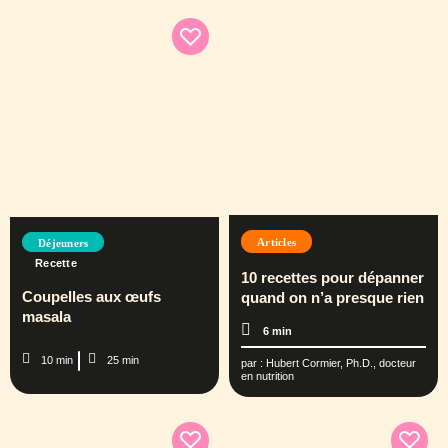
Articles
Déjeuners
Recette
10 recettes pour dépanner
Coupelles aux œufs
quand on n’a presque rien
masala
6 min
10 min
25 min
par :
Hubert Cormier, Ph.D., docteur
en nutrition