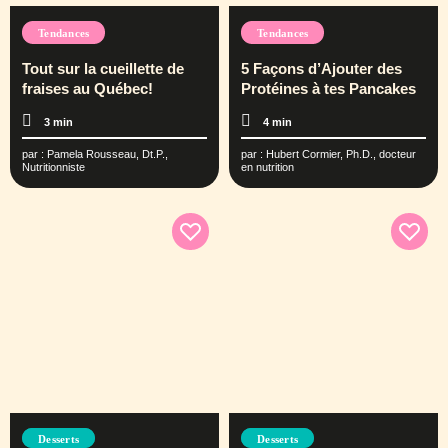
Tendances
Tendances
Tout sur la cueillette de
5 Façons d’Ajouter des
fraises au Québec!
Protéines à tes Pancakes
3 min
4 min
par :
Pamela Rousseau, Dt.P.,
par :
Hubert Cormier, Ph.D., docteur
Nutritionniste
en nutrition
Desserts
Desserts