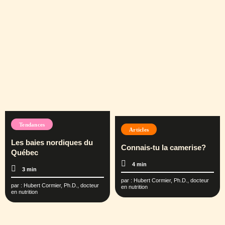
Tendances
Articles
Les baies nordiques du
Connais-tu la camerise?
Québec
4 min
3 min
par :
Hubert Cormier, Ph.D., docteur
par :
Hubert Cormier, Ph.D., docteur
en nutrition
en nutrition