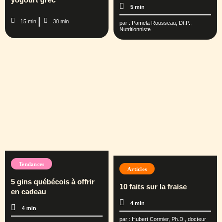
5 min
15 min
30 min
par :
Pamela Rousseau, Dt.P.,
Nutritionniste
Tendances
Articles
5 gins québécois à offrir
10 faits sur la fraise
en cadeau
4 min
4 min
par :
Hubert Cormier, Ph.D., docteur