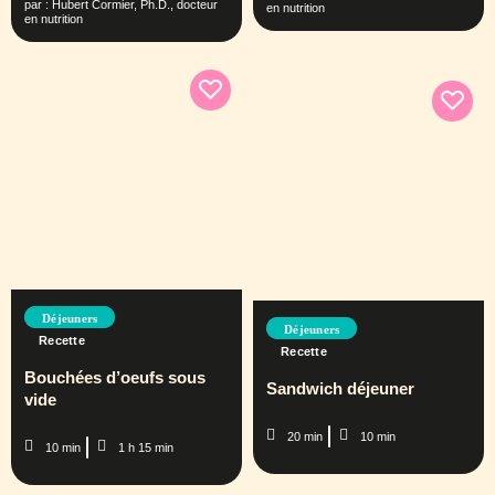
par :
Hubert Cormier, Ph.D., docteur
en nutrition
en nutrition
Déjeuners
Déjeuners
Recette
Recette
Bouchées d’oeufs sous
Sandwich déjeuner
vide
20 min
10 min
10 min
1 h 15 min