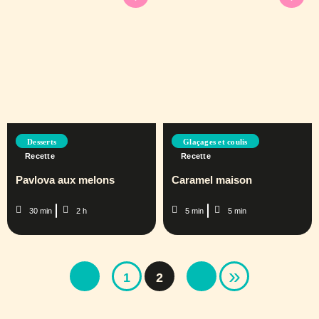
Desserts
Glaçages et coulis
Recette
Recette
Pavlova aux melons
Caramel maison
30 min
2 h
5 min
5 min
»
1
2