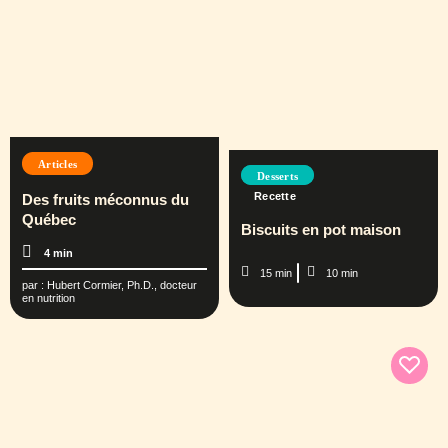
Articles
Desserts
Recette
Des fruits méconnus du
Québec
Biscuits en pot maison
4 min
15 min
10 min
par :
Hubert Cormier, Ph.D., docteur
en nutrition