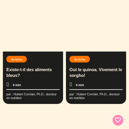
Articles
Articles
Existe-t-il des aliments
Out le quinoa. Vivement le
bleus?
sorgho!
4 min
4 min
par :
Hubert Cormier, Ph.D., docteur
par :
Hubert Cormier, Ph.D., docteur
en nutrition
en nutrition