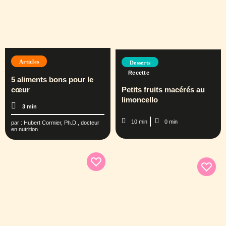
Articles
Desserts
Recette
5 aliments bons pour le
Petits fruits macérés au
cœur
limoncello
3 min
10 min
0 min
par :
Hubert Cormier, Ph.D., docteur
en nutrition