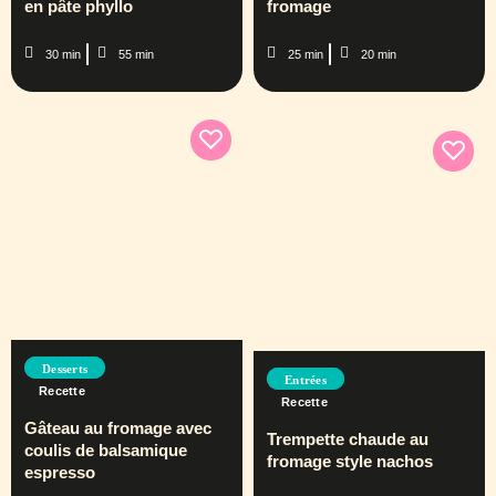
en pâte phyllo
fromage
30 min
55 min
25 min
20 min
Desserts
Entrées
Recette
Recette
Gâteau au fromage avec
Trempette chaude au
coulis de balsamique
fromage style nachos
espresso