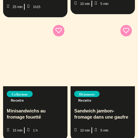
10 min
5 min
25 min
1h15
Collations
Déjeuners
Recette
Recette
Minisandwichs au
Sandwich jambon-
fromage fouetté
fromage dans une gaufre
15 min
1 h
10 min
5 min