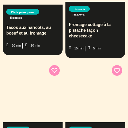
Desserts
Plats principaux
Recette
Recette
Fromage cottage à la
Tacos aux haricots, au
pistache façon
boeuf et au fromage
cheesecake
20 min
20 min
15 min
5 min