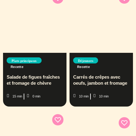
Plats principaux
Déjeuners
Recette
Recette
Salade de figues fraîches
Carrés de crêpes avec
et fromage de chèvre
oeufs, jambon et fromage
15 min
0 min
10 min
10 min