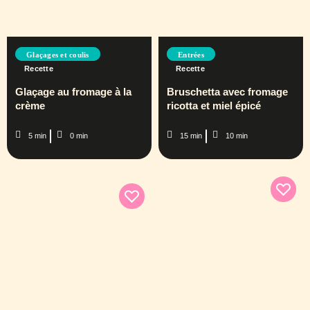
Glaçages et coulis
Entrées
Recette
Recette
Glaçage au fromage à la
Bruschetta avec fromage
crème
ricotta et miel épicé
5 min
0 min
15 min
10 min