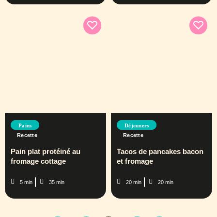
Pains
Déjeuners
Recette
Recette
Pain plat protéiné au
Tacos de pancakes bacon
fromage cottage
et fromage
5 min
35 min
20 min
20 min