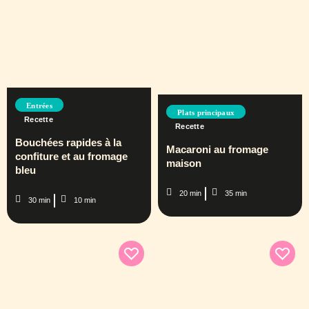
Entrées
Plats principaux
Recette
Recette
Bouchées rapides à la
Macaroni au fromage
confiture et au fromage
maison
bleu
20 min
35 min
30 min
10 min