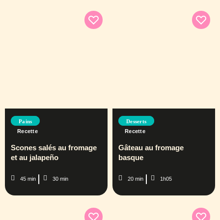
Pains
Desserts
Recette
Recette
Scones salés au fromage
Gâteau au fromage
et au jalapeño
basque
45 min
30 min
20 min
1h05