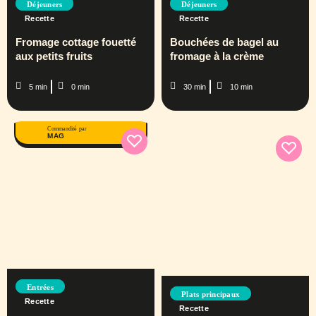
Déjeuners
Déjeuners
Recette
Recette
Fromage cottage fouetté
Bouchées de bagel au
aux petits fruits
fromage à la crème
5 min
0 min
30 min
10 min
Commandité par
MAG
Entrées
Plats principaux
Recette
Recette