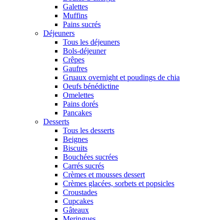
Galettes
Muffins
Pains sucrés
Déjeuners
Tous les déjeuners
Bols-déjeuner
Crêpes
Gaufres
Gruaux overnight et poudings de chia
Oeufs bénédictine
Omelettes
Pains dorés
Pancakes
Desserts
Tous les desserts
Beignes
Biscuits
Bouchées sucrées
Carrés sucrés
Crèmes et mousses dessert
Crèmes glacées, sorbets et popsicles
Croustades
Cupcakes
Gâteaux
Meringues