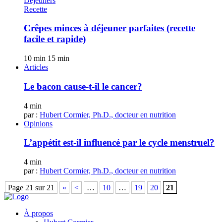
Déjeuners
Recette
Crêpes minces à déjeuner parfaites (recette
facile et rapide)
10 min
15 min
Articles
Le bacon cause-t-il le cancer?
4 min
par :
Hubert Cormier, Ph.D., docteur en nutrition
Opinions
L’appétit est-il influencé par le cycle menstruel?
4 min
par :
Hubert Cormier, Ph.D., docteur en nutrition
Page 21 sur 21
«
<
…
10
…
19
20
21
À propos