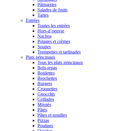
Pâtisseries
Salades de fruits
Tartes
Entrées
Toutes les entrées
Hors-d’oeuvre
Nachos
Potages et crèmes
Soupes
Trempettes et tartinades
Plats principaux
Tous les plats principaux
Bols-repas
Boulettes
Brochettes
Burgers
Croquettes
Gnocchis
Grillades
Mijotés
Pâtés
Pâtes et nouilles
Pizzas
Poutines
Quiches