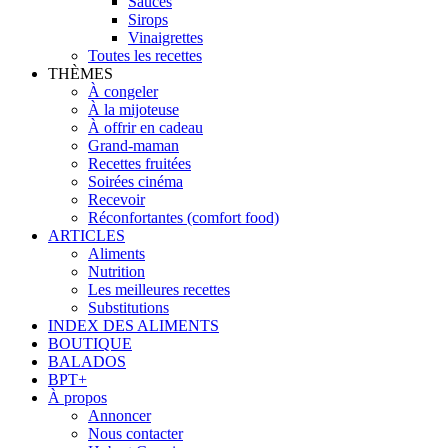
Sauces
Sirops
Vinaigrettes
Toutes les recettes
THÈMES
À congeler
À la mijoteuse
À offrir en cadeau
Grand-maman
Recettes fruitées
Soirées cinéma
Recevoir
Réconfortantes (comfort food)
ARTICLES
Aliments
Nutrition
Les meilleures recettes
Substitutions
INDEX DES ALIMENTS
BOUTIQUE
BALADOS
BPT+
À propos
Annoncer
Nous contacter