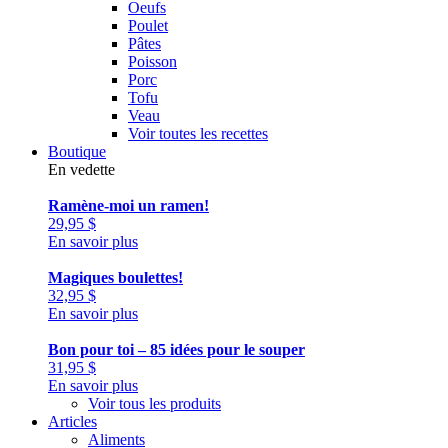
Oeufs
Poulet
Pâtes
Poisson
Porc
Tofu
Veau
Voir toutes les recettes
Boutique
En vedette
Ramène-moi un ramen!
29,95
$
En savoir plus
Magiques boulettes!
32,95
$
En savoir plus
Bon pour toi – 85 idées pour le souper
31,95
$
En savoir plus
Voir tous les produits
Articles
Aliments