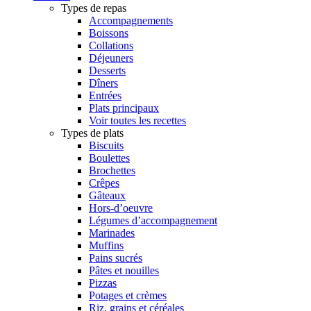
Types de repas
Accompagnements
Boissons
Collations
Déjeuners
Desserts
Dîners
Entrées
Plats principaux
Voir toutes les recettes
Types de plats
Biscuits
Boulettes
Brochettes
Crêpes
Gâteaux
Hors-d’oeuvre
Légumes d’accompagnement
Marinades
Muffins
Pains sucrés
Pâtes et nouilles
Pizzas
Potages et crèmes
Riz, grains et céréales