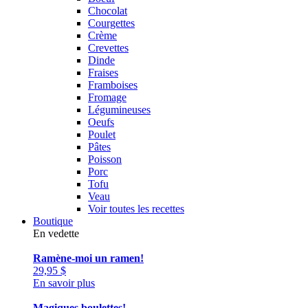
Chocolat
Courgettes
Crème
Crevettes
Dinde
Fraises
Framboises
Fromage
Légumineuses
Oeufs
Poulet
Pâtes
Poisson
Porc
Tofu
Veau
Voir toutes les recettes
Boutique
En vedette
Ramène-moi un ramen!
29,95
$
En savoir plus
Magiques boulettes!