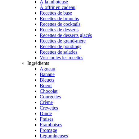
À la mijoteuse
À offrir en cadeau
Recettes de base
Recettes de brunchs
Recettes de cocktails
Recettes de desserts
Recettes de desserts glacés
Recettes de grand-mère
Recettes de poudings
Recettes de salades
Voir toutes les recettes
Ingrédients
Agneau
Banane
Bleuets
Boeuf
Chocolat
Courgettes
Crème
Crevettes
Dinde
Fraises
Framboises
Fromage
Légumineuses