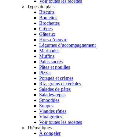
Voir toutes les recettes
Types de plats
Biscuits
Boulettes
Brochettes
Crêpes
Gâteaux
Hors-d’oeuvre
Légumes d’accompagnement
Marinades
Muffins
Pains sucrés
Pâtes et nouilles
Pizzas
Potages et crèmes
Riz, grains et céréales
Salades de pâtes
Salades-repas
Smoothies
Soupes
Viandes rôties
Vinaigrettes
Voir toutes les recettes
Thématiques
À congeler