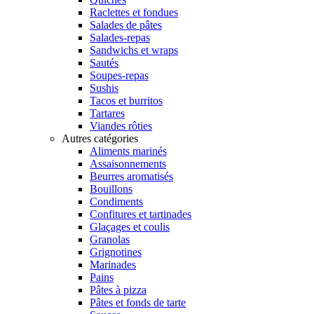
Raclettes et fondues
Salades de pâtes
Salades-repas
Sandwichs et wraps
Sautés
Soupes-repas
Sushis
Tacos et burritos
Tartares
Viandes rôties
Autres catégories
Aliments marinés
Assaisonnements
Beurres aromatisés
Bouillons
Condiments
Confitures et tartinades
Glaçages et coulis
Granolas
Grignotines
Marinades
Pains
Pâtes à pizza
Pâtes et fonds de tarte