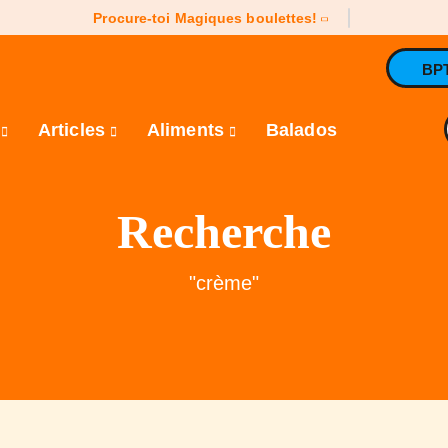
Procure-toi Magiques boulettes!
BP
e
Articles
Aliments
Balados
Recherche
"crème"