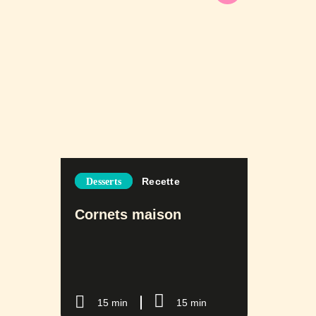
Recette
Desserts
Cornets maison
15 min
15 min