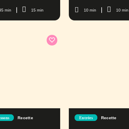
45 min
15 min
10 min
10 min
Recette
Recette
ssons
Entrées