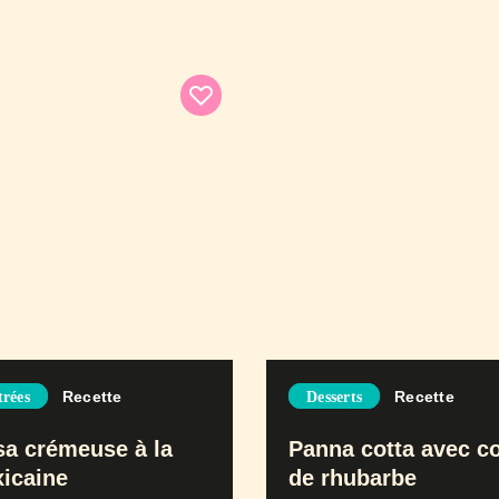
Recette
Recette
trées
Desserts
sa crémeuse à la
Panna cotta avec co
icaine
de rhubarbe