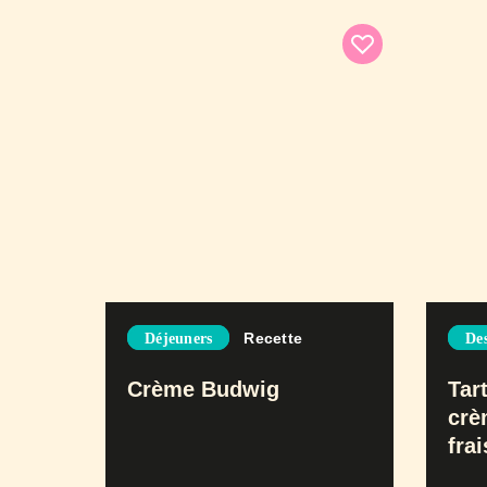
Recette
Déjeuners
Des
Crème Budwig
Tar
crè
frai