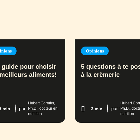
inions
Opinions
 guide pour choisir
5 questions à te po
 meilleurs aliments!
à la crèmerie
Hubert Cormier,
Hubert Cor
par :
par :
Ph.D., docteur en
Ph.D., doct
5 min
3 min
nutrition
nutrition