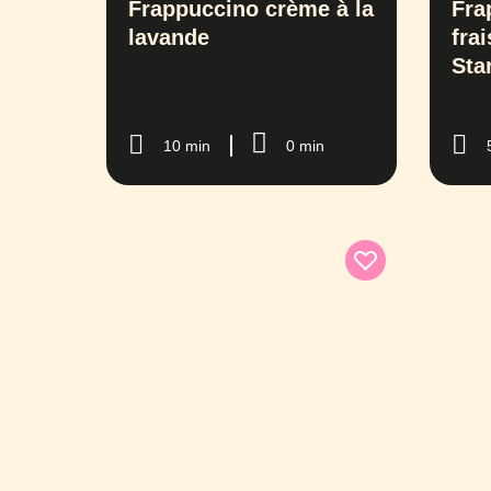
Frappuccino crème à la
Fra
lavande
fra
Sta
10 min
0 min