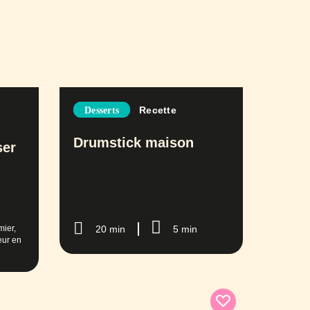
Recette
Desserts
Drumstick maison
ser
mier,
20 min
5 min
eur en