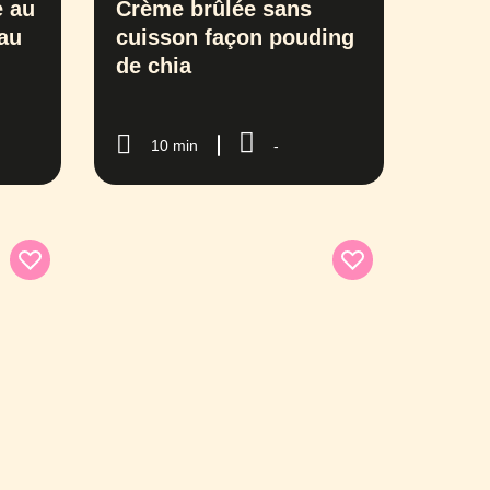
e au
Crème brûlée sans
 au
cuisson façon pouding
de chia
10 min
-