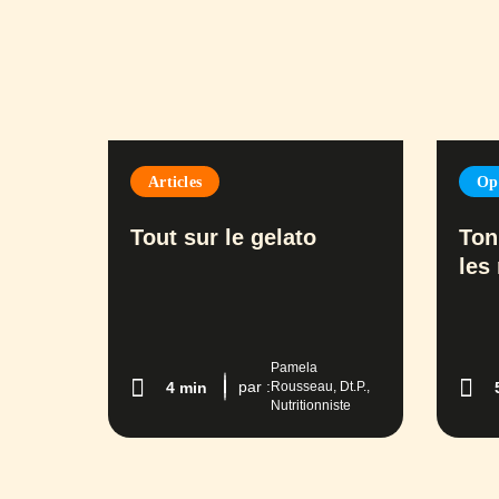
Articles
Op
Tout sur le gelato
Ton
les
Pamela
par :
Rousseau, Dt.P.,
4 min
Nutritionniste