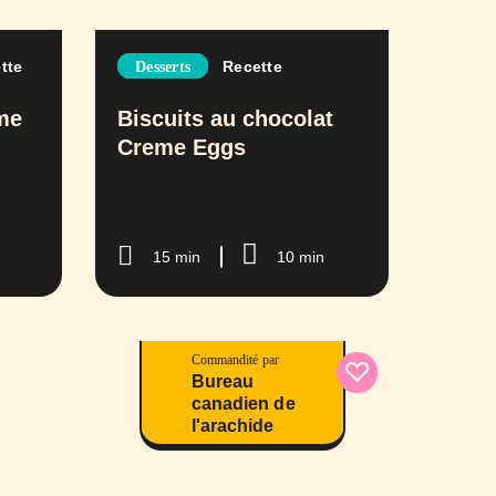
tte
Recette
Desserts
ème
Biscuits au chocolat
Creme Eggs
15 min
10 min
Commandité par
Bureau
canadien de
l'arachide