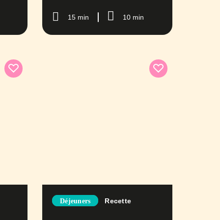
15 min
10 min
Recette
Déjeuners