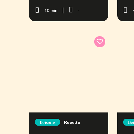
10 min
-
Recette
Boissons
Boi