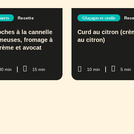
Recette
Rece
serts
Glaçages et coulis
oches à la cannelle
Curd au citron (cr
meuses, fromage à
au citron)
crème et avocat
30 min
15 min
10 min
5 min