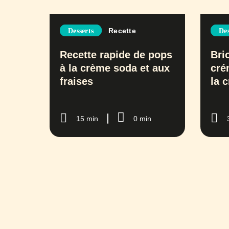
Recette
Desserts
Des
Recette rapide de pops
Bri
à la crème soda et aux
cré
fraises
la 
15 min
0 min