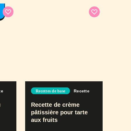
te
Recette
Recettes de base
u
Recette de crème
pâtissière pour tarte
aux fruits