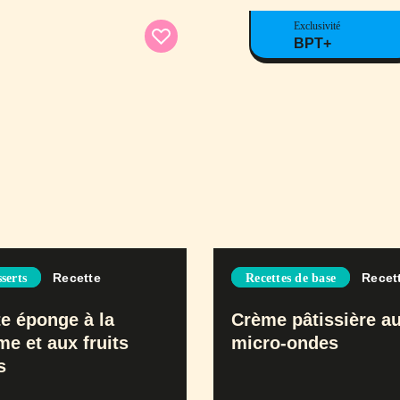
Exclusivité
BPT+
Recette
Recet
serts
Recettes de base
te éponge à la
Crème pâtissière a
me et aux fruits
micro-ondes
s