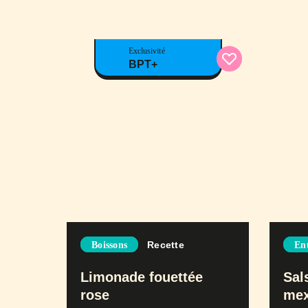
Exclusivité
BPT+
Recette
Boissons
En
Limonade fouettée
Sal
rose
mex