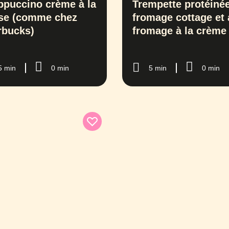
ppuccino crème à la
Trempette protéiné
ise (comme chez
fromage cottage et
rbucks)
fromage à la crème
5 min
0 min
5 min
0 min