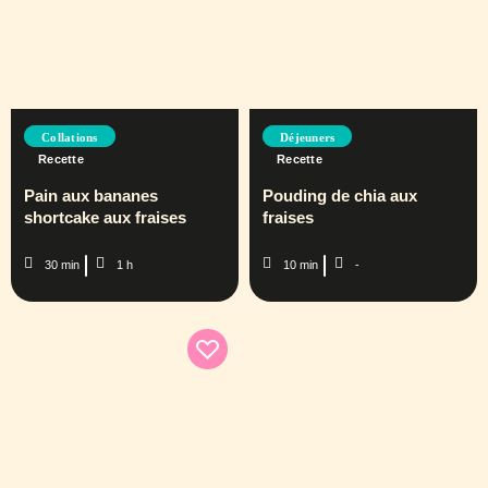
Collations
Déjeuners
Recette
Recette
Pain aux bananes
Pouding de chia aux
shortcake aux fraises
fraises
30 min
1 h
10 min
-