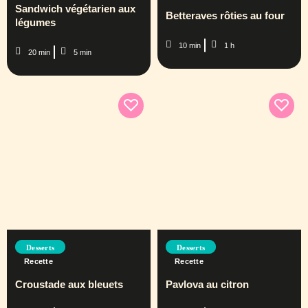
Sandwich végétarien aux
Betteraves rôties au four
légumes
10 min
1 h
20 min
5 min
Desserts
Desserts
Recette
Recette
Croustade aux bleuets
Pavlova au citron