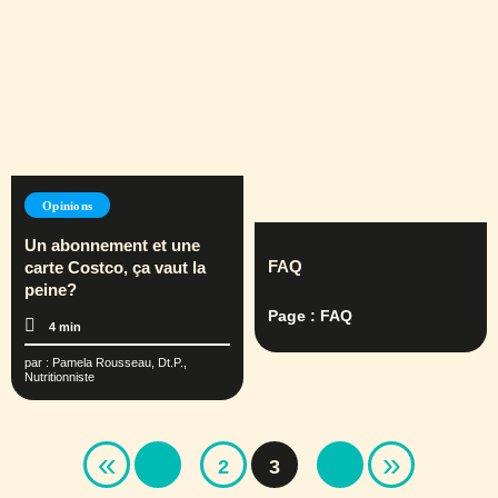
Opinions
Un abonnement et une
FAQ
carte Costco, ça vaut la
peine?
Page : FAQ
4 min
par :
Pamela Rousseau, Dt.P.,
Nutritionniste
«
»
2
3