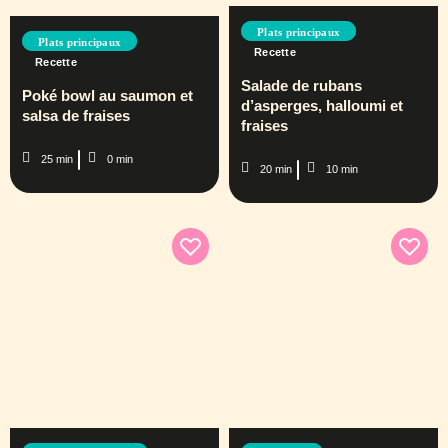
Plats principaux
Plats principaux
Recette
Recette
Salade de rubans
Poké bowl au saumon et
d’asperges, halloumi et
salsa de fraises
fraises
25 min
0 min
20 min
10 min