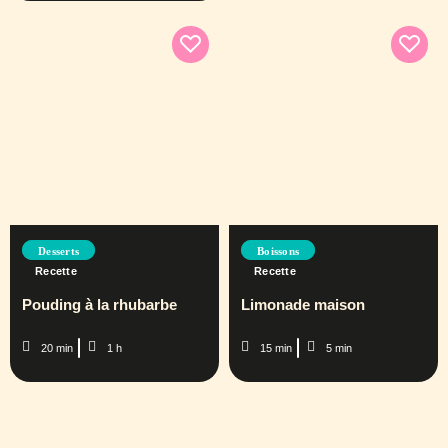
Desserts
Boissons
Recette
Recette
Pouding à la rhubarbe
Limonade maison
20 min
1 h
15 min
5 min