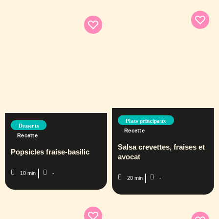
Plats principaux
Desserts
Recette
Recette
Salsa crevettes, fraises et
Popsicles fraise-basilic
avocat
10 min
-
20 min
-