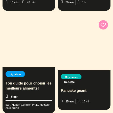
15 min
45 min
30 min
1 h
Opinions
Déjeuners
Recette
Ton guide pour choisir les
meilleurs aliments!
Pancake géant
5 min
15 min
15 min
par :
Hubert Cormier, Ph.D., docteur
en nutrition