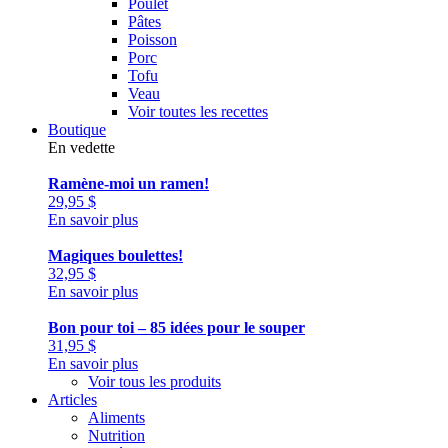
Poulet
Pâtes
Poisson
Porc
Tofu
Veau
Voir toutes les recettes
Boutique
En vedette
Ramène-moi un ramen!
29,95
$
En savoir plus
Magiques boulettes!
32,95
$
En savoir plus
Bon pour toi – 85 idées pour le souper
31,95
$
En savoir plus
Voir tous les produits
Articles
Aliments
Nutrition