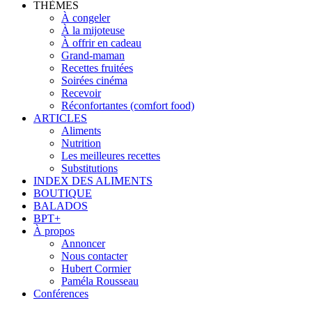
THÈMES
À congeler
À la mijoteuse
À offrir en cadeau
Grand-maman
Recettes fruitées
Soirées cinéma
Recevoir
Réconfortantes (comfort food)
ARTICLES
Aliments
Nutrition
Les meilleures recettes
Substitutions
INDEX DES ALIMENTS
BOUTIQUE
BALADOS
BPT+
À propos
Annoncer
Nous contacter
Hubert Cormier
Paméla Rousseau
Conférences