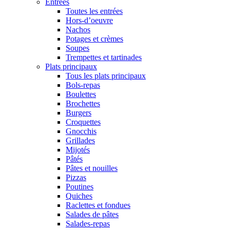
Entrées
Toutes les entrées
Hors-d’oeuvre
Nachos
Potages et crèmes
Soupes
Trempettes et tartinades
Plats principaux
Tous les plats principaux
Bols-repas
Boulettes
Brochettes
Burgers
Croquettes
Gnocchis
Grillades
Mijotés
Pâtés
Pâtes et nouilles
Pizzas
Poutines
Quiches
Raclettes et fondues
Salades de pâtes
Salades-repas