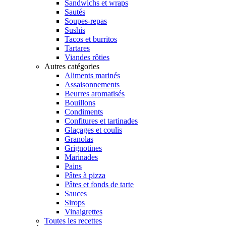
Sandwichs et wraps
Sautés
Soupes-repas
Sushis
Tacos et burritos
Tartares
Viandes rôties
Autres catégories
Aliments marinés
Assaisonnements
Beurres aromatisés
Bouillons
Condiments
Confitures et tartinades
Glaçages et coulis
Granolas
Grignotines
Marinades
Pains
Pâtes à pizza
Pâtes et fonds de tarte
Sauces
Sirops
Vinaigrettes
Toutes les recettes