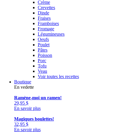
Crème
Crevettes
Dinde
Fraises
Framboises
Fromage
Légumineuses
Oeufs
Poulet
Pâtes
Poisson
Porc
Tofu
Veau
Voir toutes les recettes
Boutique
En vedette
Ramène-moi un ramen!
29,95
$
En savoir plus
Magiques boulettes!
32,95
$
En savoir plus