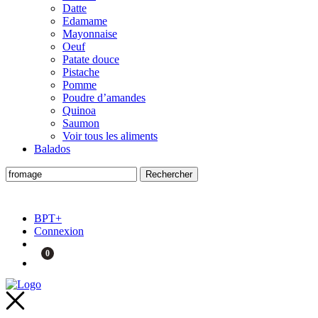
Datte
Edamame
Mayonnaise
Oeuf
Patate douce
Pistache
Pomme
Poudre d’amandes
Quinoa
Saumon
Voir tous les aliments
Balados
BPT+
Connexion
0