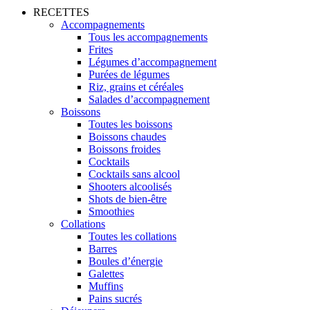
RECETTES
Accompagnements
Tous les accompagnements
Frites
Légumes d’accompagnement
Purées de légumes
Riz, grains et céréales
Salades d’accompagnement
Boissons
Toutes les boissons
Boissons chaudes
Boissons froides
Cocktails
Cocktails sans alcool
Shooters alcoolisés
Shots de bien-être
Smoothies
Collations
Toutes les collations
Barres
Boules d’énergie
Galettes
Muffins
Pains sucrés