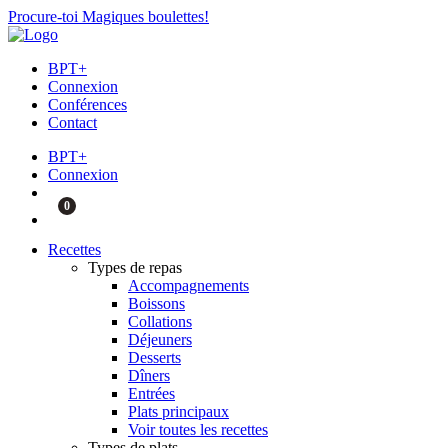
Procure-toi Magiques boulettes!
BPT+
Connexion
Conférences
Contact
BPT+
Connexion
0
Recettes
Types de repas
Accompagnements
Boissons
Collations
Déjeuners
Desserts
Dîners
Entrées
Plats principaux
Voir toutes les recettes
Types de plats