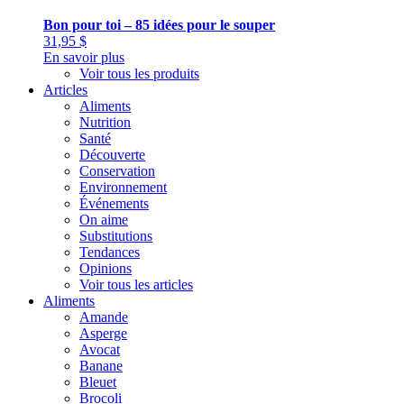
Bon pour toi – 85 idées pour le souper
31,95
$
En savoir plus
Voir tous les produits
Articles
Aliments
Nutrition
Santé
Découverte
Conservation
Environnement
Événements
On aime
Substitutions
Tendances
Opinions
Voir tous les articles
Aliments
Amande
Asperge
Avocat
Banane
Bleuet
Brocoli