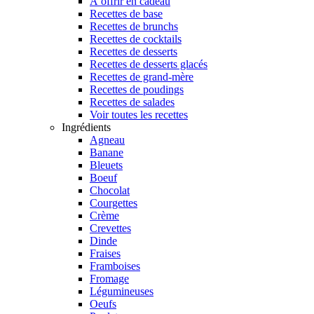
À offrir en cadeau
Recettes de base
Recettes de brunchs
Recettes de cocktails
Recettes de desserts
Recettes de desserts glacés
Recettes de grand-mère
Recettes de poudings
Recettes de salades
Voir toutes les recettes
Ingrédients
Agneau
Banane
Bleuets
Boeuf
Chocolat
Courgettes
Crème
Crevettes
Dinde
Fraises
Framboises
Fromage
Légumineuses
Oeufs