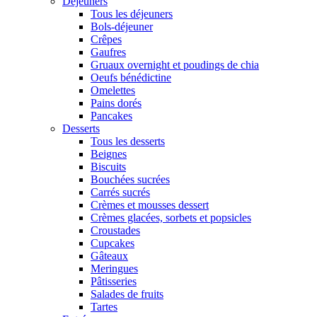
Déjeuners
Tous les déjeuners
Bols-déjeuner
Crêpes
Gaufres
Gruaux overnight et poudings de chia
Oeufs bénédictine
Omelettes
Pains dorés
Pancakes
Desserts
Tous les desserts
Beignes
Biscuits
Bouchées sucrées
Carrés sucrés
Crèmes et mousses dessert
Crèmes glacées, sorbets et popsicles
Croustades
Cupcakes
Gâteaux
Meringues
Pâtisseries
Salades de fruits
Tartes