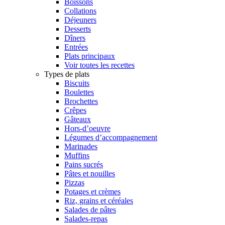
Boissons
Collations
Déjeuners
Desserts
Dîners
Entrées
Plats principaux
Voir toutes les recettes
Types de plats
Biscuits
Boulettes
Brochettes
Crêpes
Gâteaux
Hors-d’oeuvre
Légumes d’accompagnement
Marinades
Muffins
Pains sucrés
Pâtes et nouilles
Pizzas
Potages et crèmes
Riz, grains et céréales
Salades de pâtes
Salades-repas