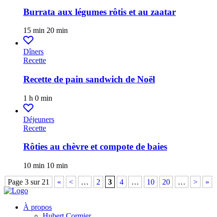
Burrata aux légumes rôtis et au zaatar
15 min
20 min
Dîners
Recette
Recette de pain sandwich de Noël
1 h
0 min
Déjeuners
Recette
Rôties au chèvre et compote de baies
10 min
10 min
Page 3 sur 21
«
<
…
2
3
4
…
10
20
…
>
»
À propos
Hubert Cormier