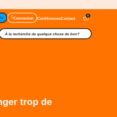
0
T+
Connexion
Conférences
Contact
ger trop de