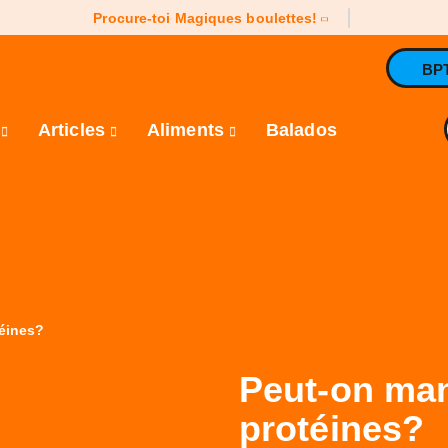
Procure-toi Magiques boulettes!
BP
e
Articles
Aliments
Balados
téines?
Peut-on man
protéines?