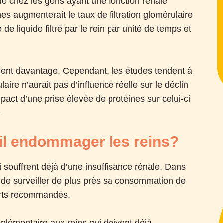
que chez les gens ayant une fonction rénale
es augmenterait le taux de filtration glomérulaire
 de liquide filtré par le rein par unité de temps et
illent davantage. Cependant, les études tendent à
laire n’aurait pas d’influence réelle sur le déclin
mpact d’une prise élevée de protéines sur celui-ci
.
-il endommager les reins?
i souffrent déjà d’une insuffisance rénale. Dans
é de surveiller de plus près sa consommation de
orts recommandés.
upplémentaire aux reins qui doivent déjà