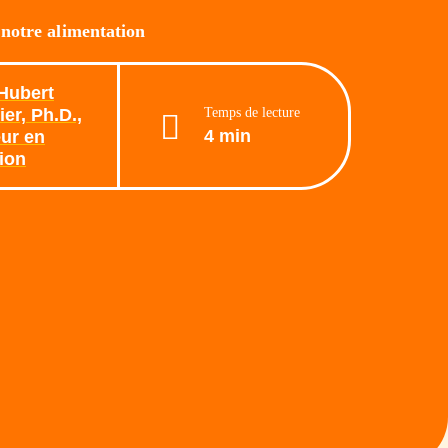
 notre alimentation
Hubert
Temps de lecture
er, Ph.D.,
4 min
ur en
tion