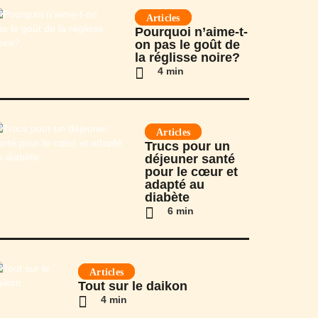
Articles
Pourquoi n’aime-t-
on pas le goût de
la réglisse noire?
4 min
Articles
Trucs pour un
déjeuner santé
pour le cœur et
adapté au
diabète
6 min
Articles
Tout sur le daikon
4 min