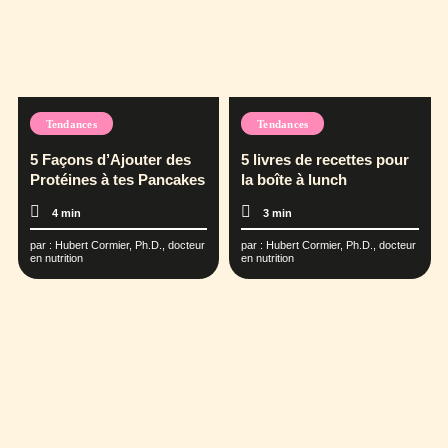
Tendances
Tendances
5 Façons d’Ajouter des
5 livres de recettes pour
Protéines à tes Pancakes
la boîte à lunch
4 min
3 min
par :
Hubert Cormier, Ph.D., docteur
par :
Hubert Cormier, Ph.D., docteur
en nutrition
en nutrition