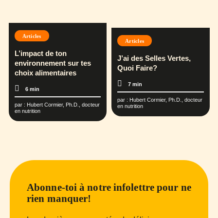
Articles
Articles
L’impact de ton
J’ai des Selles Vertes,
environnement sur tes
Quoi Faire?
choix alimentaires
7 min
6 min
par :
Hubert Cormier, Ph.D., docteur
par :
Hubert Cormier, Ph.D., docteur
en nutrition
en nutrition
Abonne-toi à notre infolettre pour ne
rien manquer!