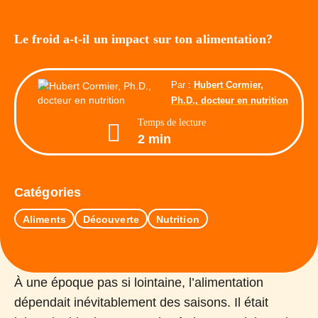
Le froid a-t-il un impact sur ton alimentation?
Par :
Hubert Cormier,
Ph.D., docteur en nutrition
Temps de lecture
2 min
Catégories
Aliments
Découverte
Nutrition
À une époque pas si lointaine, l’alimentation
dépendait inévitablement des saisons. Il était