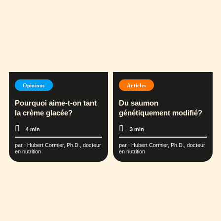
Opinions
Articles
Pourquoi aime-t-on tant
Du saumon
la crème glacée?
génétiquement modifié?
4 min
3 min
par :
Hubert Cormier, Ph.D., docteur
par :
Hubert Cormier, Ph.D., docteur
en nutrition
en nutrition