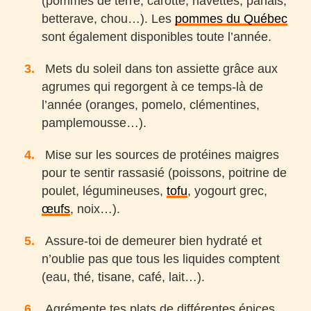
(pommes de terre, carotte, navettes, panais,
betterave, chou…). Les
pommes du Québec
sont également disponibles toute l’année.
Mets du soleil dans ton assiette grâce aux
agrumes qui regorgent à ce temps-là de
l’année (oranges, pomelo, clémentines,
pamplemousse…).
Mise sur les sources de protéines maigres
pour te sentir rassasié (poissons, poitrine de
poulet, légumineuses,
tofu
, yogourt grec,
œufs
, noix…).
Assure-toi de demeurer bien hydraté et
n’oublie pas que tous les liquides comptent
(eau, thé, tisane, café, lait…).
Agrémente tes plats de différentes épices