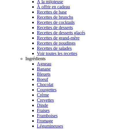
À la mijoteuse
À offrir en cadeau
Recettes de base
Recettes de brunchs
Recettes de cocktails
Recettes de desserts
Recettes de desserts glacés
Recettes de grand-mère
Recettes de poudings
Recettes de salades
Voir toutes les recettes
Ingrédients
Agneau
Banane
Bleuets
Boeuf
Chocolat
Courgettes
Crème
Crevettes
Dinde
Fraises
Framboises
Fromage
Légumineuses