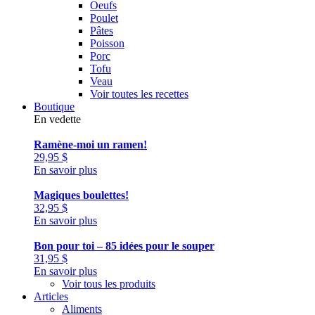
Oeufs
Poulet
Pâtes
Poisson
Porc
Tofu
Veau
Voir toutes les recettes
Boutique
En vedette
Ramène-moi un ramen!
29,95
$
En savoir plus
Magiques boulettes!
32,95
$
En savoir plus
Bon pour toi – 85 idées pour le souper
31,95
$
En savoir plus
Voir tous les produits
Articles
Aliments