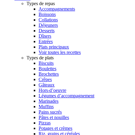
Types de repas
Accompagnements
Boissons
Collations
Déjeuners
Desserts
Dîners
Entrées
Plats principaux
Voir toutes les recettes
Types de plats
Biscuits
Boulettes
Brochettes
Crêpes
Gâteaux
Hors-d’oeuvre
Légumes d’accompagnement
Marinades
Muffins
Pains sucrés
Pâtes et nouilles
Pizzas
Potages et crèmes
Riz, grains et céréales