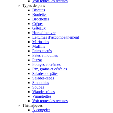
Voir toutes les recettes
Types de plats
Biscuits
Boulettes
Brochettes
Crêpes
Gâteaux
Hors-d’oeuvre
Légumes d’accompagnement
Marinades
Muffins
Pains sucrés
Pâtes et nouilles
Pizzas
Potages et crèmes
Riz, grains et céréales
Salades de pâtes
Salades-repas
Smoothies
Soupes
Viandes rôties
Vinaigrettes
Voir toutes les recettes
Thématiques
À congeler