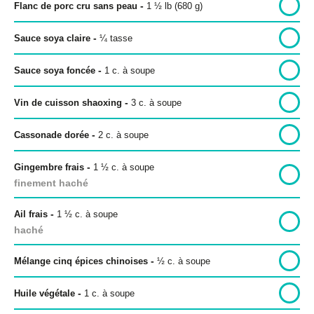
-
Flanc de porc cru sans peau
1 ½ lb (680 g)
-
Sauce soya claire
¼
tasse
Politique de confidentialité
-
Sauce soya foncée
1
c. à soupe
Politique éditoriale
-
Vin de cuisson shaoxing
3
c. à soupe
Conditions d’utilisation
-
Cassonade dorée
2
c. à soupe
Copyright © 2026 Bon pour toi.
-
Tous droits réservés.
Gingembre frais
1
½
c. à soupe
finement haché
-
Ail frais
1
½
c. à soupe
haché
-
Mélange cinq épices chinoises
½
c. à soupe
-
Huile végétale
1
c. à soupe