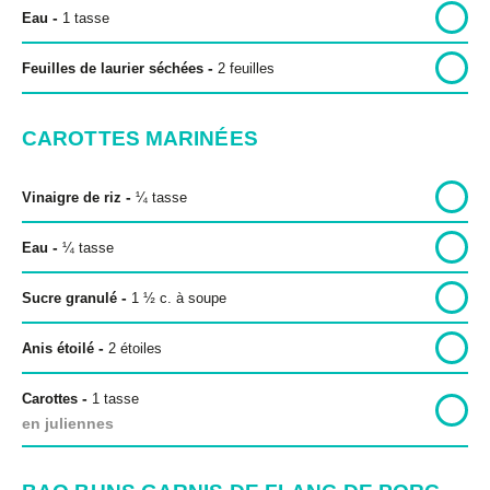
-
Eau
1
tasse
-
Feuilles de laurier séchées
2 feuilles
CAROTTES MARINÉES
-
Vinaigre de riz
¼
tasse
-
Eau
¼
tasse
-
Sucre granulé
1
½
c. à soupe
-
Anis étoilé
2 étoiles
-
Carottes
1
tasse
en juliennes