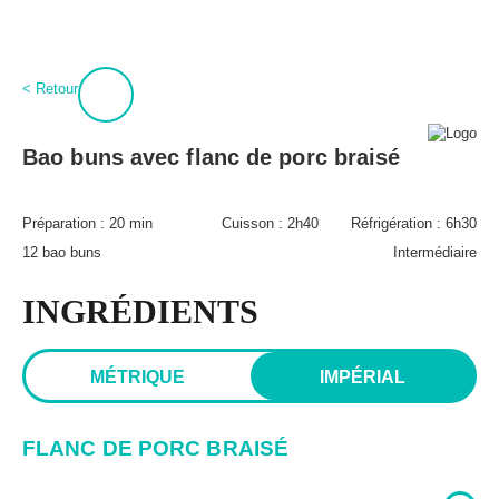
:
0
Connexion
< Retour
À propos
BPT+
Bao buns avec flanc de porc braisé
PROCURE-TOI MAGIQUES BOULETTES!
Mon compte
Hubert Cormier
Préparation :
20 min
Cuisson :
2h40
Réfrigération :
6h30
Infolettre
Paméla Rousseau
12 bao buns
Intermédiaire
FAQ
Annoncer
Expédition et retours
INGRÉDIENTS
Lexique des aliments
MÉTRIQUE
IMPÉRIAL
FLANC DE PORC BRAISÉ