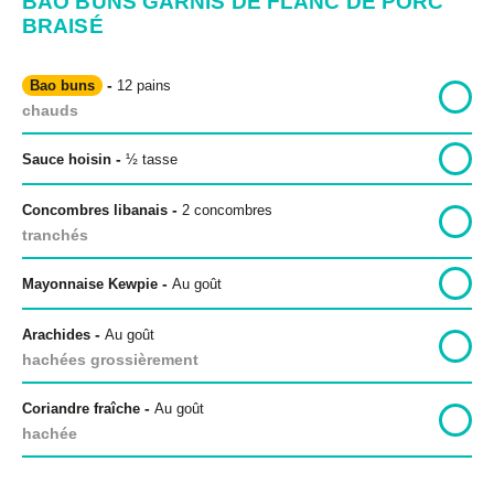
BAO BUNS GARNIS DE FLANC DE PORC
BRAISÉ
-
Bao buns
12 pains
chauds
-
Sauce hoisin
½
tasse
-
Concombres libanais
2 concombres
tranchés
-
Mayonnaise Kewpie
Au goût
-
Arachides
Au goût
hachées grossièrement
-
Coriandre fraîche
Au goût
hachée