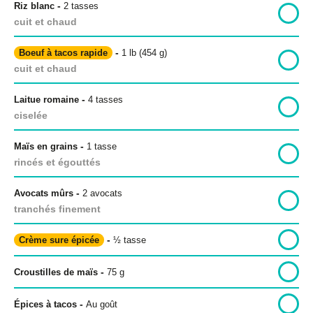
-
Riz blanc
2
tasses
cuit et chaud
-
Boeuf à tacos rapide
1 lb (454 g)
Politique de confidentialité
cuit et chaud
Politique éditoriale
-
Laitue romaine
4
tasses
Conditions d’utilisation
ciselée
-
Maïs en grains
1
tasse
Copyright © 2026 Bon pour toi.
rincés et égouttés
Tous droits réservés.
-
Avocats mûrs
2 avocats
tranchés finement
-
Crème sure épicée
½
tasse
-
Croustilles de maïs
75 g
-
Épices à tacos
Au goût