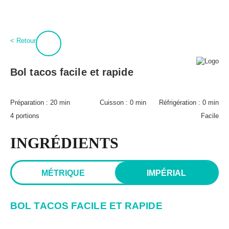
:
0
Connexion
< Retour
À propos
BPT+
Bol tacos facile et rapide
PROCURE-TOI MAGIQUES BOULETTES!
Mon compte
Hubert Cormier
Préparation :
20 min
Cuisson :
0 min
Réfrigération :
0 min
Infolettre
Paméla Rousseau
4 portions
Facile
FAQ
Annoncer
Expédition et retours
INGRÉDIENTS
Lexique des aliments
MÉTRIQUE
IMPÉRIAL
BOL TACOS FACILE ET RAPIDE