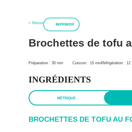
:
< Retour
IMPRIMER
À propos
BPT+
Mon compte
Recettes
Boutiqu
Infolettre
Brochettes de tofu a
Hubert Cormier
FAQ
Paméla Rousseau
Expédition et reto
Annoncer
Lexique des alime
Préparation :
30 min
Cuisson :
15 min
Réfrigération :
12 
INGRÉDIENTS
Politique de confidentialité
Politique éditoriale
Condi
MÉTRIQUE
BROCHETTES DE TOFU AU F