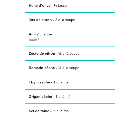
Huile d’olive
-
⅓
tasse
Jus de citron
-
2
c. à soupe
Ail
-
2
c. à thé
haché
Zeste de citron
-
½
c. à soupe
Romarin séché
-
½
c. à soupe
Thym séché
-
1
c. à thé
Origan séché
-
1
c. à thé
Sel de table
-
½
c. à thé