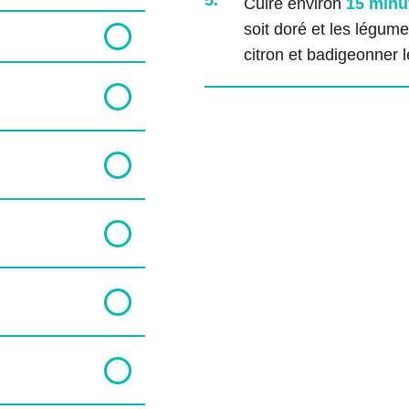
5.
Cuire environ
15 minu
soit doré et les légume
citron et badigeonner le