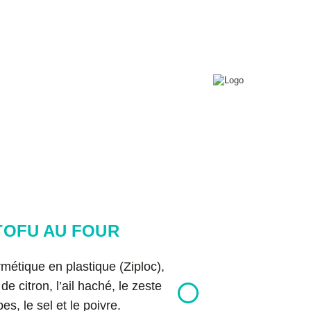
0
T+
Connexion
Conférences
Contact
Copyright © 2026 Bon pour toi.
Tous droits réservés.
TOFU AU FOUR
étique en plastique (Ziploc),
 de citron, l’ail haché, le zeste
bes, le sel et le poivre.