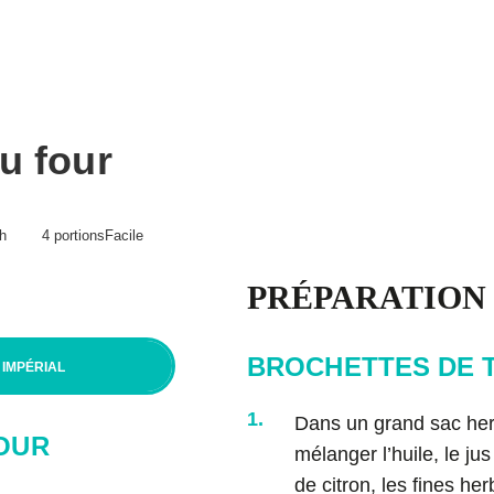
Procure-toi Magiques boulettes!
BP
e
Articles
Aliments
Balados
u four
urs
nts
h
4 portions
Facile
PRÉPARATION
tions d’utilisation
BROCHETTES DE 
IMPÉRIAL
1.
Dans un grand sac herm
OUR
mélanger l’huile, le jus
de citron, les fines her