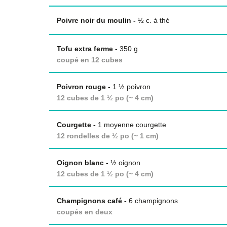
Poivre noir du moulin
-
½
c. à thé
Tofu extra ferme
-
350 g
coupé en 12 cubes
Poivron rouge
-
1 ½ poivron
12 cubes de 1 ½ po (~ 4 cm)
Courgette
-
1 moyenne courgette
12 rondelles de ½ po (~ 1 cm)
Oignon blanc
-
½ oignon
12 cubes de 1 ½ po (~ 4 cm)
Champignons café
-
6 champignons
coupés en deux