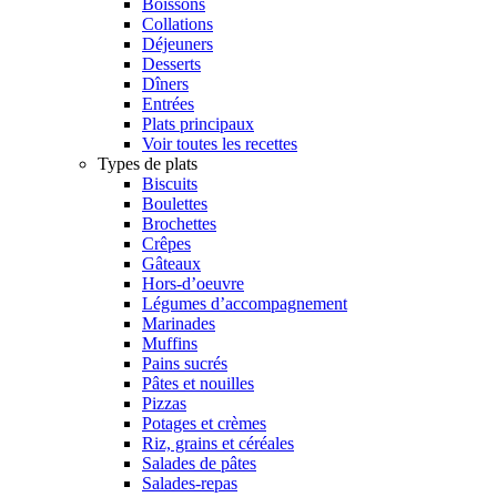
Boissons
Collations
Déjeuners
Desserts
Dîners
Entrées
Plats principaux
Voir toutes les recettes
Types de plats
Biscuits
Boulettes
Brochettes
Crêpes
Gâteaux
Hors-d’oeuvre
Légumes d’accompagnement
Marinades
Muffins
Pains sucrés
Pâtes et nouilles
Pizzas
Potages et crèmes
Riz, grains et céréales
Salades de pâtes
Salades-repas