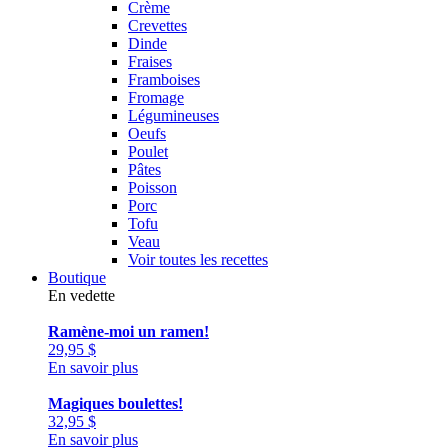
Crème
Crevettes
Dinde
Fraises
Framboises
Fromage
Légumineuses
Oeufs
Poulet
Pâtes
Poisson
Porc
Tofu
Veau
Voir toutes les recettes
Boutique
En vedette
Ramène-moi un ramen!
29,95
$
En savoir plus
Magiques boulettes!
32,95
$
En savoir plus