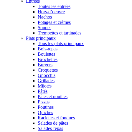
Entrées
Toutes les entrées
Hors-d’oeuvre
Nachos
Potages et crèmes
Soupes
Trempettes et tartinades
Plats principaux
Tous les plats principaux
Bols-repas
Boulettes
Brochettes
Burgers
Croquettes
Gnocchis
Grillades
Mijotés
Pâtés
Pâtes et nouilles
Pizzas
Poutines
Quiches
Raclettes et fondues
Salades de pâtes
Salades-repas