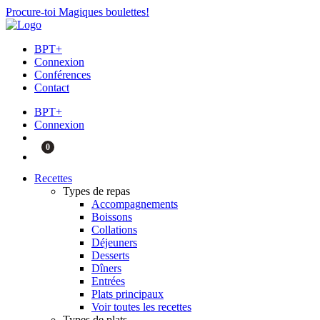
Procure-toi Magiques boulettes!
BPT+
Connexion
Conférences
Contact
BPT+
Connexion
0
Recettes
Types de repas
Accompagnements
Boissons
Collations
Déjeuners
Desserts
Dîners
Entrées
Plats principaux
Voir toutes les recettes
Types de plats