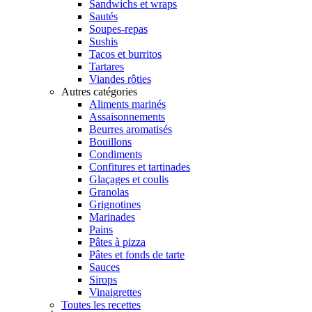
Sandwichs et wraps
Sautés
Soupes-repas
Sushis
Tacos et burritos
Tartares
Viandes rôties
Autres catégories
Aliments marinés
Assaisonnements
Beurres aromatisés
Bouillons
Condiments
Confitures et tartinades
Glaçages et coulis
Granolas
Grignotines
Marinades
Pains
Pâtes à pizza
Pâtes et fonds de tarte
Sauces
Sirops
Vinaigrettes
Toutes les recettes