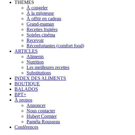
THÈMES
À congeler
À la mijoteuse
À offrir en cadeau
Grand-maman
Recettes fruitées
Soirées cinéma
Recevoir
Réconfortantes (comfort food)
ARTICLES
Aliments
Nutrition
Les meilleures recettes
Substitutions
INDEX DES ALIMENTS
BOUTIQUE
BALADOS
BPT+
À propos
Annoncer
Nous contacter
Hubert Cormier
Paméla Rousseau
Conférences