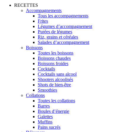
RECETTES
Accompagnements
Tous les accompagnements
Frites
Légumes d’accompagnement
Purées de légumes
Riz, grains et céréales
Salades d’accompagnement
Boissons
Toutes les boissons
Boissons chaudes
Boissons froides
Cocktails
Cocktails sans alcool
Shooters alcoolisés
Shots de bien-être
Smoothies
Collations
Toutes les collations
Barres
Boules d’énergie
Galettes
Muffins
Pains sucrés