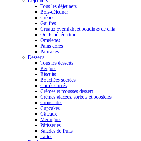
Déjeuners
Tous les déjeuners
Bols-déjeuner
Crêpes
Gaufres
Gruaux overnight et poudings de chia
Oeufs bénédictine
Omelettes
Pains dorés
Pancakes
Desserts
Tous les desserts
Beignes
Biscuits
Bouchées sucrées
Carrés sucrés
Crèmes et mousses dessert
Crèmes glacées, sorbets et popsicles
Croustades
Cupcakes
Gâteaux
Meringues
Pâtisseries
Salades de fruits
Tartes