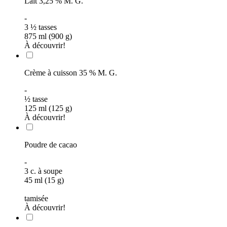
Lait 3,25 % M. G.
-
3
½
tasses
875 ml (900 g)
À découvrir!
Crème à cuisson 35 % M. G.
-
½
tasse
125 ml (125 g)
À découvrir!
Poudre de cacao
-
3
c. à soupe
45 ml (15 g)
tamisée
À découvrir!