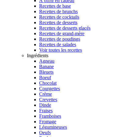
À offrir en cadeau
Recettes de base
Recettes de brunchs
Recettes de cocktails
Recettes de desserts
Recettes de desserts glacés
Recettes de grand-mère
Recettes de poudings
Recettes de salades
Voir toutes les recettes
Ingrédients
Agneau
Banane
Bleuets
Boeuf
Chocolat
Courgettes
Crème
Crevettes
Dinde
Fraises
Framboises
Fromage
Légumineuses
Oeufs