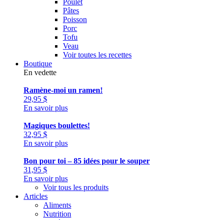
Poulet
Pâtes
Poisson
Porc
Tofu
Veau
Voir toutes les recettes
Boutique
En vedette
Ramène-moi un ramen!
29,95
$
En savoir plus
Magiques boulettes!
32,95
$
En savoir plus
Bon pour toi – 85 idées pour le souper
31,95
$
En savoir plus
Voir tous les produits
Articles
Aliments
Nutrition