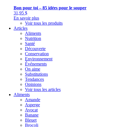
Bon pour toi – 85 idées pour le souper
31,95
$
En savoir plus
Voir tous les produits
Articles
Aliments
Nutrition
Santé
Découverte
Conservation
Environnement
Événements
On aime
Substitutions
Tendances
Opinions
Voir tous les articles
Aliments
Amande
Asperge
Avocat
Banane
Bleuet
Brocoli