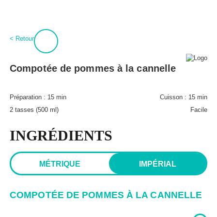
:
0
Connexion
< Retour
À propos
BPT+
Compotée de pommes à la cannelle
PROCURE-TOI MAGIQUES BOULETTES!
Mon compte
Hubert Cormier
Préparation :
15 min
Cuisson :
15 min
Infolettre
Paméla Rousseau
2 tasses (500 ml)
Facile
FAQ
Annoncer
Expédition et retours
INGRÉDIENTS
Lexique des aliments
MÉTRIQUE
IMPÉRIAL
COMPOTÉE DE POMMES À LA CANNELLE