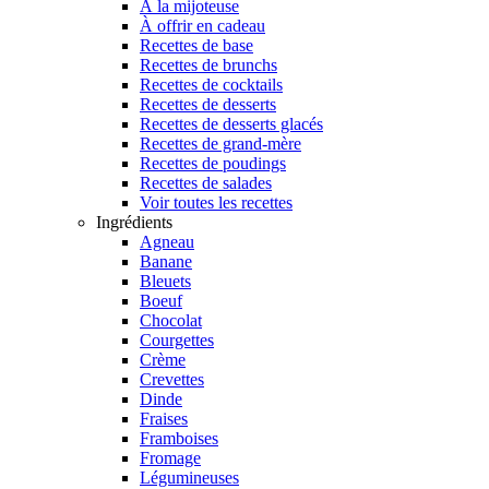
À la mijoteuse
À offrir en cadeau
Recettes de base
Recettes de brunchs
Recettes de cocktails
Recettes de desserts
Recettes de desserts glacés
Recettes de grand-mère
Recettes de poudings
Recettes de salades
Voir toutes les recettes
Ingrédients
Agneau
Banane
Bleuets
Boeuf
Chocolat
Courgettes
Crème
Crevettes
Dinde
Fraises
Framboises
Fromage
Légumineuses