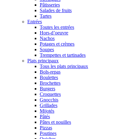
Pâtisseries
Salades de fruits
Tartes
Entrées
Toutes les entrées
Hors-d’oeuvre
Nachos
Potages et crèmes
Soupes
Trempettes et tartinades
Plats principaux
Tous les plats principaux
Bols-repas
Boulettes
Brochettes
Burgers
Croquettes
Gnocchis
Grillades
Mijotés
Pâtés
Pâtes et nouilles
Pizzas
Poutines
Quiches