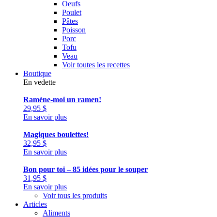
Oeufs
Poulet
Pâtes
Poisson
Porc
Tofu
Veau
Voir toutes les recettes
Boutique
En vedette
Ramène-moi un ramen!
29,95
$
En savoir plus
Magiques boulettes!
32,95
$
En savoir plus
Bon pour toi – 85 idées pour le souper
31,95
$
En savoir plus
Voir tous les produits
Articles
Aliments