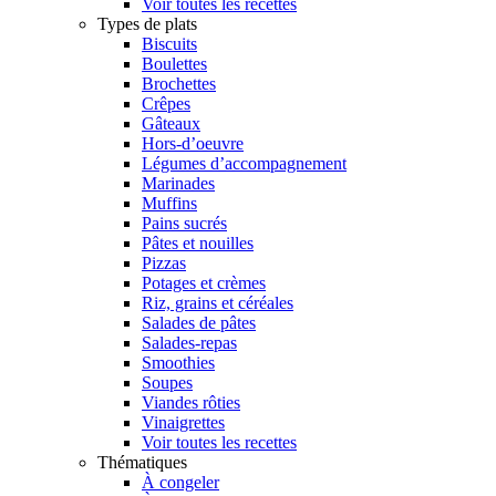
Voir toutes les recettes
Types de plats
Biscuits
Boulettes
Brochettes
Crêpes
Gâteaux
Hors-d’oeuvre
Légumes d’accompagnement
Marinades
Muffins
Pains sucrés
Pâtes et nouilles
Pizzas
Potages et crèmes
Riz, grains et céréales
Salades de pâtes
Salades-repas
Smoothies
Soupes
Viandes rôties
Vinaigrettes
Voir toutes les recettes
Thématiques
À congeler