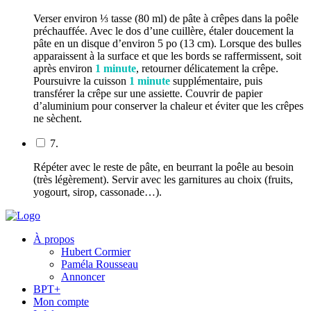
Verser environ ⅓ tasse (80 ml) de pâte à crêpes dans la poêle
préchauffée. Avec le dos d’une cuillère, étaler doucement la
pâte en un disque d’environ 5 po (13 cm). Lorsque des bulles
apparaissent à la surface et que les bords se raffermissent, soit
après environ
1 minute
, retourner délicatement la crêpe.
Poursuivre la cuisson
1 minute
supplémentaire, puis
transférer la crêpe sur une assiette. Couvrir de papier
d’aluminium pour conserver la chaleur et éviter que les crêpes
ne sèchent.
7.
Répéter avec le reste de pâte, en beurrant la poêle au besoin
(très légèrement). Servir avec les garnitures au choix (fruits,
yogourt, sirop, cassonade…).
À propos
Hubert Cormier
Paméla Rousseau
Annoncer
BPT+
Mon compte