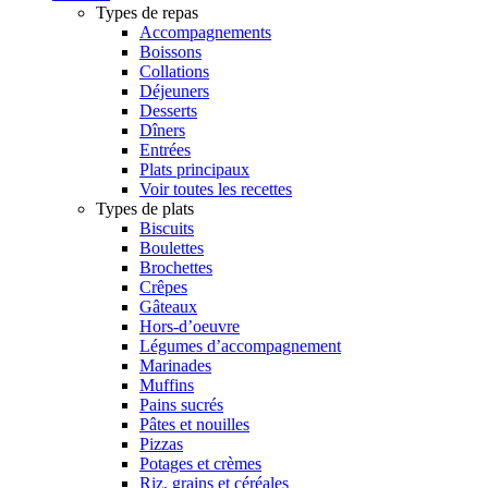
Types de repas
Accompagnements
Boissons
Collations
Déjeuners
Desserts
Dîners
Entrées
Plats principaux
Voir toutes les recettes
Types de plats
Biscuits
Boulettes
Brochettes
Crêpes
Gâteaux
Hors-d’oeuvre
Légumes d’accompagnement
Marinades
Muffins
Pains sucrés
Pâtes et nouilles
Pizzas
Potages et crèmes
Riz, grains et céréales