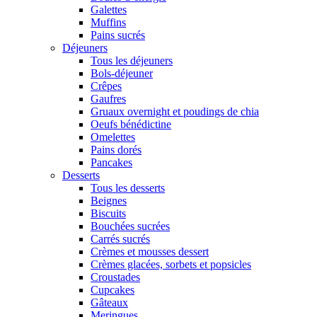
Galettes
Muffins
Pains sucrés
Déjeuners
Tous les déjeuners
Bols-déjeuner
Crêpes
Gaufres
Gruaux overnight et poudings de chia
Oeufs bénédictine
Omelettes
Pains dorés
Pancakes
Desserts
Tous les desserts
Beignes
Biscuits
Bouchées sucrées
Carrés sucrés
Crèmes et mousses dessert
Crèmes glacées, sorbets et popsicles
Croustades
Cupcakes
Gâteaux
Meringues