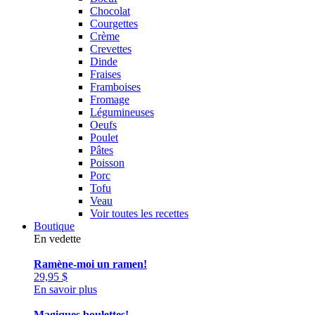
Chocolat
Courgettes
Crème
Crevettes
Dinde
Fraises
Framboises
Fromage
Légumineuses
Oeufs
Poulet
Pâtes
Poisson
Porc
Tofu
Veau
Voir toutes les recettes
Boutique
En vedette
Ramène-moi un ramen!
29,95
$
En savoir plus
Magiques boulettes!