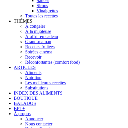
Sauces
Sirops
Vinaigrettes
Toutes les recettes
THÈMES
À congeler
À la mijoteuse
À offrir en cadeau
Grand-maman
Recettes fruitées
Soirées cinéma
Recevoir
Réconfortantes (comfort food)
ARTICLES
Aliments
Nutrition
Les meilleures recettes
Substitutions
INDEX DES ALIMENTS
BOUTIQUE
BALADOS
BPT+
À propos
Annoncer
Nous contacter