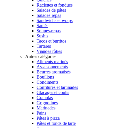
Raclettes et fondues
Salades de pâtes
Salades-repas
Sandwichs et wraps
Sautés
Soupes-repas
Sushis
Tacos et burritos
Tartares
Viandes rôties
Autres catégories
Aliments marinés
Assaisonnements
Beurres aromatisés
Bouillons
Condiments
Confitures et tartinades
Glaçages et coulis
Granolas
Grignotines
Marinades
Pains
Pâtes à pizza
Pâtes et fonds de tarte