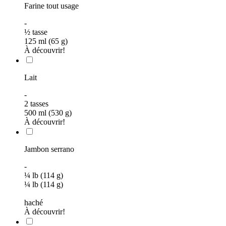
Farine tout usage
-
½
tasse
125 ml (65 g)
À découvrir!
Lait
-
2
tasses
500 ml (530 g)
À découvrir!
Jambon serrano
-
¼ lb (114 g)
¼ lb (114 g)
haché
À découvrir!