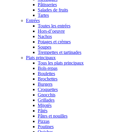
Pâtisseries
Salades de fruits
Tartes
Entrées
Toutes les entrées
Hors-d’oeuvre
Nachos
Potages et crèmes
Soupes
Trempettes et tartinades
Plats principaux
Tous les plats principaux
Bols-repas
Boulettes
Brochettes
Burgers
Croquettes
Gnocchis
Grillades
Mijotés
Pâtés
Pâtes et nouilles
Pizzas
Poutines
Quiches