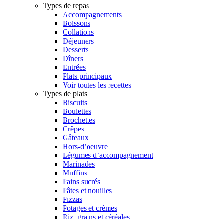
Types de repas
Accompagnements
Boissons
Collations
Déjeuners
Desserts
Dîners
Entrées
Plats principaux
Voir toutes les recettes
Types de plats
Biscuits
Boulettes
Brochettes
Crêpes
Gâteaux
Hors-d’oeuvre
Légumes d’accompagnement
Marinades
Muffins
Pains sucrés
Pâtes et nouilles
Pizzas
Potages et crèmes
Riz, grains et céréales