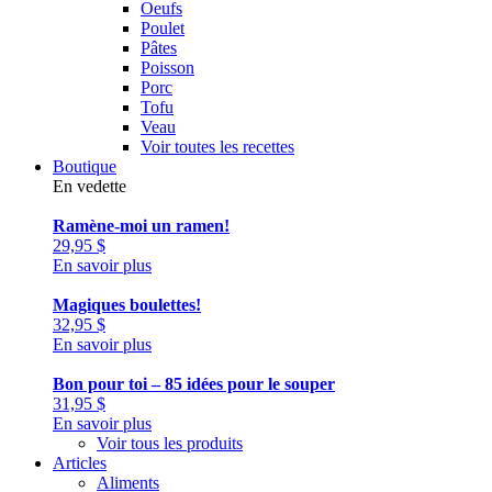
Oeufs
Poulet
Pâtes
Poisson
Porc
Tofu
Veau
Voir toutes les recettes
Boutique
En vedette
Ramène-moi un ramen!
29,95
$
En savoir plus
Magiques boulettes!
32,95
$
En savoir plus
Bon pour toi – 85 idées pour le souper
31,95
$
En savoir plus
Voir tous les produits
Articles
Aliments