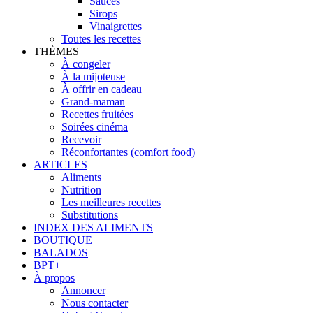
Sauces
Sirops
Vinaigrettes
Toutes les recettes
THÈMES
À congeler
À la mijoteuse
À offrir en cadeau
Grand-maman
Recettes fruitées
Soirées cinéma
Recevoir
Réconfortantes (comfort food)
ARTICLES
Aliments
Nutrition
Les meilleures recettes
Substitutions
INDEX DES ALIMENTS
BOUTIQUE
BALADOS
BPT+
À propos
Annoncer
Nous contacter