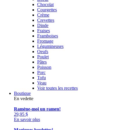
Chocolat
Courgettes
Crème
Crevettes
Dinde
Fraises
Framboises
Fromage
Légumineuses
Oeufs
Poulet
Pâtes
Poisson
Porc
Tofu
Veau
Voir toutes les recettes
Boutique
En vedette
Ramène-moi un ramen!
29,95
$
En savoir plus
Magiques boulettes!