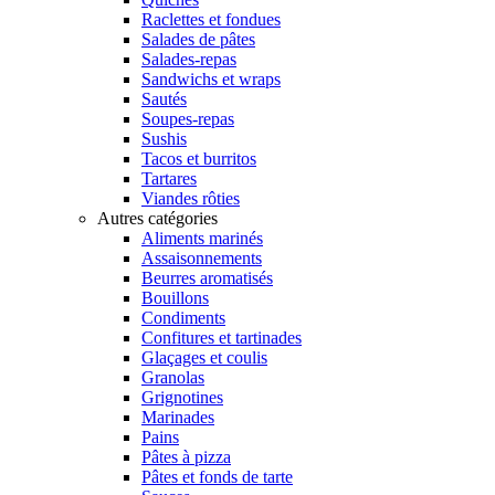
Raclettes et fondues
Salades de pâtes
Salades-repas
Sandwichs et wraps
Sautés
Soupes-repas
Sushis
Tacos et burritos
Tartares
Viandes rôties
Autres catégories
Aliments marinés
Assaisonnements
Beurres aromatisés
Bouillons
Condiments
Confitures et tartinades
Glaçages et coulis
Granolas
Grignotines
Marinades
Pains
Pâtes à pizza
Pâtes et fonds de tarte