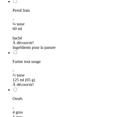
Persil frais
-
¼
tasse
60
ml
haché
À découvrir!
Ingrédients pour la panure
Farine tout usage
-
½
tasse
125 ml (65 g)
À découvrir!
Oeufs
-
4 gros
4 gros