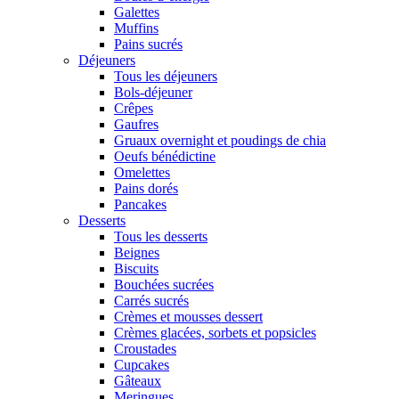
Galettes
Muffins
Pains sucrés
Déjeuners
Tous les déjeuners
Bols-déjeuner
Crêpes
Gaufres
Gruaux overnight et poudings de chia
Oeufs bénédictine
Omelettes
Pains dorés
Pancakes
Desserts
Tous les desserts
Beignes
Biscuits
Bouchées sucrées
Carrés sucrés
Crèmes et mousses dessert
Crèmes glacées, sorbets et popsicles
Croustades
Cupcakes
Gâteaux
Meringues