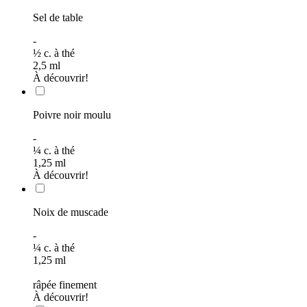
Sel de table
-
½
c. à thé
2,5
ml
À découvrir!
Poivre noir moulu
-
¼
c. à thé
1,25
ml
À découvrir!
Noix de muscade
-
¼
c. à thé
1,25
ml
râpée finement
À découvrir!