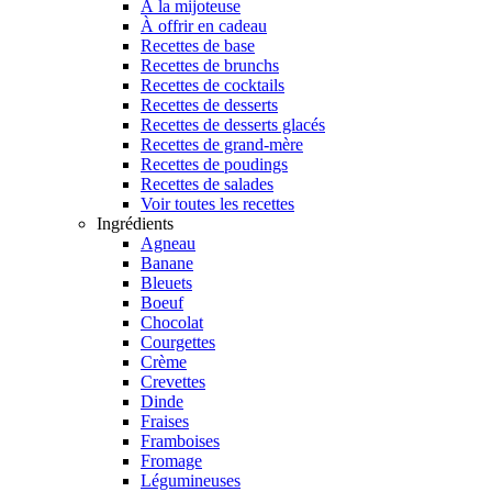
À la mijoteuse
À offrir en cadeau
Recettes de base
Recettes de brunchs
Recettes de cocktails
Recettes de desserts
Recettes de desserts glacés
Recettes de grand-mère
Recettes de poudings
Recettes de salades
Voir toutes les recettes
Ingrédients
Agneau
Banane
Bleuets
Boeuf
Chocolat
Courgettes
Crème
Crevettes
Dinde
Fraises
Framboises
Fromage
Légumineuses