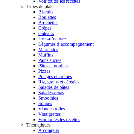
Voir toutes les recettes
Types de plats
Biscuits
Boulettes
Brochettes
Crêpes
Gâteaux
Hors-d’oeuvre
Légumes d’accompagnement
Marinades
Muffins
Pains sucrés
Pâtes et nouilles
Pizzas
Potages et crèmes
Riz, grains et céréales
Salades de pâtes
Salades-repas
Smoothies
Soupes
Viandes rôties
Vinaigrettes
Voir toutes les recettes
Thématiques
À congeler