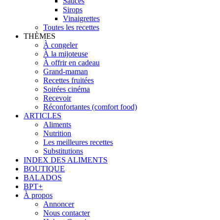
Sauces
Sirops
Vinaigrettes
Toutes les recettes
THÈMES
À congeler
À la mijoteuse
À offrir en cadeau
Grand-maman
Recettes fruitées
Soirées cinéma
Recevoir
Réconfortantes (comfort food)
ARTICLES
Aliments
Nutrition
Les meilleures recettes
Substitutions
INDEX DES ALIMENTS
BOUTIQUE
BALADOS
BPT+
À propos
Annoncer
Nous contacter