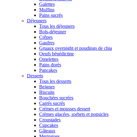
Galettes
Muffins
Pains sucrés
Déjeuners
Tous les déjeuners
Bols-déjeuner
Crêpes
Gaufres
Gruaux overnight et poudings de chia
Oeufs bénédictine
Omelettes
Pains dorés
Pancakes
Desserts
Tous les desserts
Beignes
Biscuits
Bouchées sucrées
Carrés sucrés
Crèmes et mousses dessert
Crèmes glacées, sorbets et popsicles
Croustades
Cupcakes
Gâteaux
Meringues