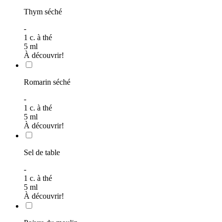
Thym séché
-
1
c. à thé
5
ml
À découvrir!
Romarin séché
-
1
c. à thé
5
ml
À découvrir!
Sel de table
-
1
c. à thé
5
ml
À découvrir!