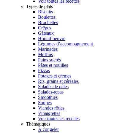
Voir toutes les recettes
Types de plats
Biscuits
Boulettes
Brochettes
Crêpes
Gâteaux
Hors-d’oeuvre
Légumes d’accompagnement
Marinades
Muffins
Pains sucrés
Pâtes et nouilles
Pizzas
Potages et crèmes
Riz, grains et céréales
Salades de pâtes
Salades-repas
Smoothies
Soupes
Viandes rôties
Vinaigrettes
Voir toutes les recettes
Thématiques
À congeler