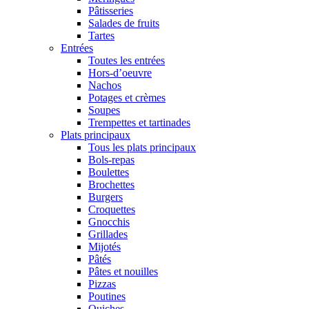
Pâtisseries
Salades de fruits
Tartes
Entrées
Toutes les entrées
Hors-d’oeuvre
Nachos
Potages et crèmes
Soupes
Trempettes et tartinades
Plats principaux
Tous les plats principaux
Bols-repas
Boulettes
Brochettes
Burgers
Croquettes
Gnocchis
Grillades
Mijotés
Pâtés
Pâtes et nouilles
Pizzas
Poutines
Quiches