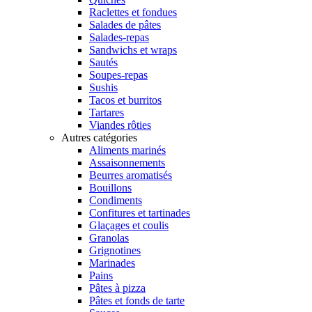
Raclettes et fondues
Salades de pâtes
Salades-repas
Sandwichs et wraps
Sautés
Soupes-repas
Sushis
Tacos et burritos
Tartares
Viandes rôties
Autres catégories
Aliments marinés
Assaisonnements
Beurres aromatisés
Bouillons
Condiments
Confitures et tartinades
Glaçages et coulis
Granolas
Grignotines
Marinades
Pains
Pâtes à pizza
Pâtes et fonds de tarte