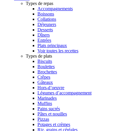
Types de repas
Accompagnements
Boissons
Collations
Déjeuners
Desserts
Dîners
Entrées
Plats principaux
Voir toutes les recettes
Types de plats
Biscuits
Boulettes
Brochettes
Crêpes
Gâteaux
Hors-d’oeuvre
Légumes d’accompagnement
Marinades
Muffins
Pains sucrés
Pâtes et nouilles
Pizzas
Potages et crèmes
Riz, grains et céréales