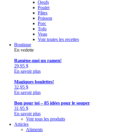
Oeufs
Poulet
Pâtes
Poisson
Porc
Tofu
Veau
Voir toutes les recettes
Boutique
En vedette
Ramène-moi un ramen!
29,95
$
En savoir plus
Magiques boulettes!
32,95
$
En savoir plus
Bon pour toi – 85 idées pour le souper
31,95
$
En savoir plus
Voir tous les produits
Articles
Aliments