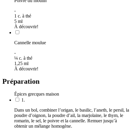
Poivre du moulin
-
1
c. à thé
5
ml
À découvrir!
Cannelle moulue
-
¼
c. à thé
1,25
ml
À découvrir!
Préparation
Épices grecques maison
1.
Dans un bol, combiner l’origan, le basilic, l’aneth, le persil, la
poudre d’oignon, la poudre d’ail, la marjolaine, le thym, le
romarin, le sel, le poivre et la cannelle. Remuer jusqu’à
obtenir un mélange homogène.