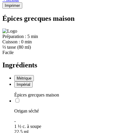
Imprimer
Épices grecques maison
Préparation :
5 min
Cuisson :
0 min
⅓ tasse (80 ml)
Facile
Ingrédients
Métrique
Impérial
Épices grecques maison
Origan séché
-
1
½
c. à soupe
22,5
ml