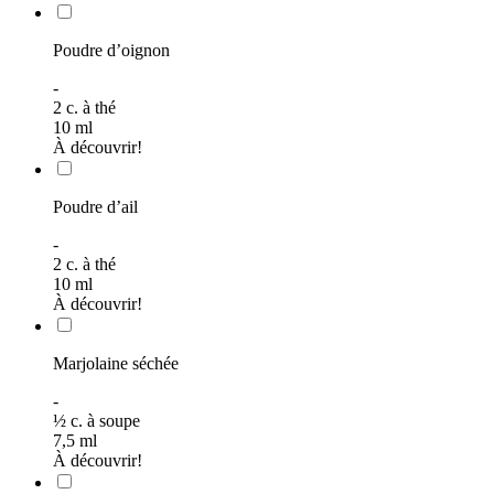
Poudre d’oignon
-
2
c. à thé
10
ml
À découvrir!
Poudre d’ail
-
2
c. à thé
10
ml
À découvrir!
Marjolaine séchée
-
½
c. à soupe
7,5
ml
À découvrir!