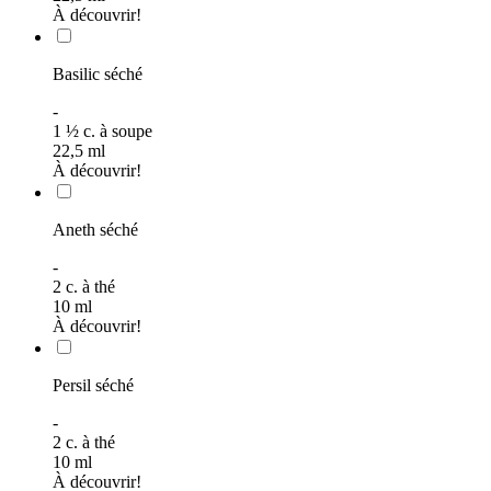
À découvrir!
Basilic séché
-
1
½
c. à soupe
22,5
ml
À découvrir!
Aneth séché
-
2
c. à thé
10
ml
À découvrir!
Persil séché
-
2
c. à thé
10
ml
À découvrir!