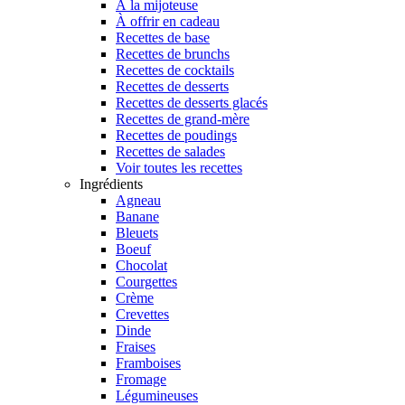
À la mijoteuse
À offrir en cadeau
Recettes de base
Recettes de brunchs
Recettes de cocktails
Recettes de desserts
Recettes de desserts glacés
Recettes de grand-mère
Recettes de poudings
Recettes de salades
Voir toutes les recettes
Ingrédients
Agneau
Banane
Bleuets
Boeuf
Chocolat
Courgettes
Crème
Crevettes
Dinde
Fraises
Framboises
Fromage
Légumineuses