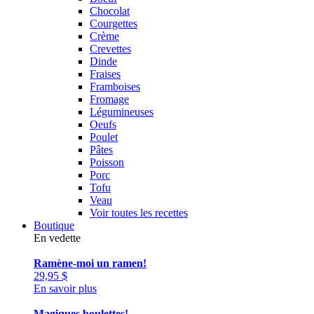
Chocolat
Courgettes
Crème
Crevettes
Dinde
Fraises
Framboises
Fromage
Légumineuses
Oeufs
Poulet
Pâtes
Poisson
Porc
Tofu
Veau
Voir toutes les recettes
Boutique
En vedette
Ramène-moi un ramen!
29,95
$
En savoir plus
Magiques boulettes!