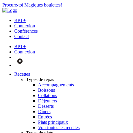
Procure-toi Magiques boulettes!
BPT+
Connexion
Conférences
Contact
BPT+
Connexion
0
Recettes
Types de repas
Accompagnements
Boissons
Collations
Déjeuners
Desserts
Dîners
Entrées
Plats principaux
Voir toutes les recettes
Types de plats