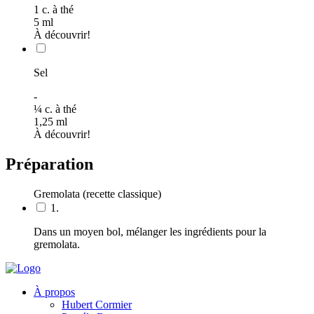
1
c. à thé
5
ml
À découvrir!
Sel
-
¼
c. à thé
1,25
ml
À découvrir!
Préparation
Gremolata (recette classique)
1.
Dans un moyen bol, mélanger les ingrédients pour la
gremolata.
À propos
Hubert Cormier