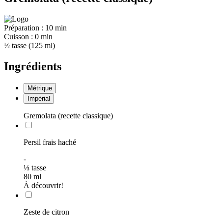
Préparation :
10 min
Cuisson :
0 min
½ tasse (125 ml)
Ingrédients
Métrique
Impérial
Gremolata (recette classique)
Persil frais haché
-
⅓
tasse
80
ml
À découvrir!
Zeste de citron