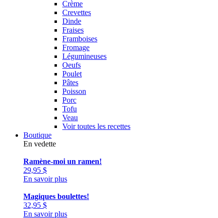
Crème
Crevettes
Dinde
Fraises
Framboises
Fromage
Légumineuses
Oeufs
Poulet
Pâtes
Poisson
Porc
Tofu
Veau
Voir toutes les recettes
Boutique
En vedette
Ramène-moi un ramen!
29,95
$
En savoir plus
Magiques boulettes!
32,95
$
En savoir plus