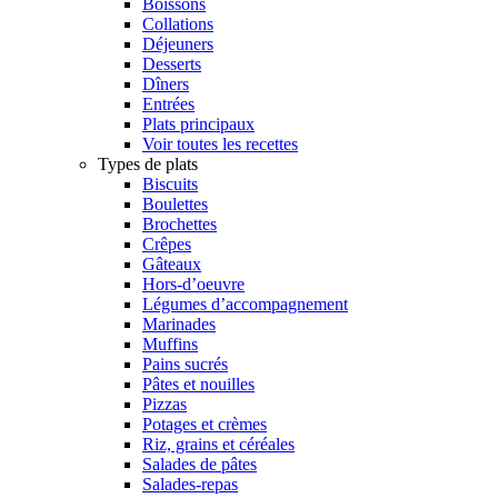
Boissons
Collations
Déjeuners
Desserts
Dîners
Entrées
Plats principaux
Voir toutes les recettes
Types de plats
Biscuits
Boulettes
Brochettes
Crêpes
Gâteaux
Hors-d’oeuvre
Légumes d’accompagnement
Marinades
Muffins
Pains sucrés
Pâtes et nouilles
Pizzas
Potages et crèmes
Riz, grains et céréales
Salades de pâtes
Salades-repas