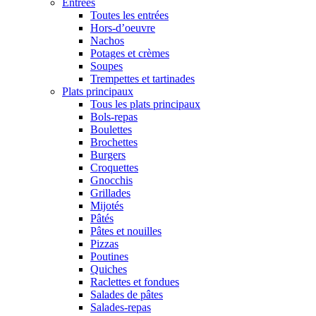
Entrées
Toutes les entrées
Hors-d’oeuvre
Nachos
Potages et crèmes
Soupes
Trempettes et tartinades
Plats principaux
Tous les plats principaux
Bols-repas
Boulettes
Brochettes
Burgers
Croquettes
Gnocchis
Grillades
Mijotés
Pâtés
Pâtes et nouilles
Pizzas
Poutines
Quiches
Raclettes et fondues
Salades de pâtes
Salades-repas