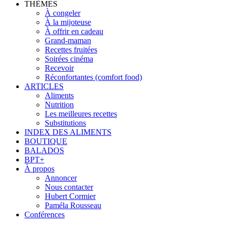
THÈMES
À congeler
À la mijoteuse
À offrir en cadeau
Grand-maman
Recettes fruitées
Soirées cinéma
Recevoir
Réconfortantes (comfort food)
ARTICLES
Aliments
Nutrition
Les meilleures recettes
Substitutions
INDEX DES ALIMENTS
BOUTIQUE
BALADOS
BPT+
À propos
Annoncer
Nous contacter
Hubert Cormier
Paméla Rousseau
Conférences