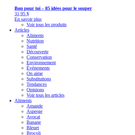
Bon pour toi – 85 idées pour le souper
31,95
$
En savoir plus
Voir tous les produits
Articles
Aliments
Nutrition
Santé
Découverte
Conservation
Environnement
Événements
On aime
Substitutions
Tendances
Opinions
Voir tous les articles
Aliments
Amande
Asperge
Avocat
Banane
Bleuet
Brocoli