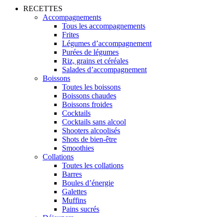
RECETTES
Accompagnements
Tous les accompagnements
Frites
Légumes d’accompagnement
Purées de légumes
Riz, grains et céréales
Salades d’accompagnement
Boissons
Toutes les boissons
Boissons chaudes
Boissons froides
Cocktails
Cocktails sans alcool
Shooters alcoolisés
Shots de bien-être
Smoothies
Collations
Toutes les collations
Barres
Boules d’énergie
Galettes
Muffins
Pains sucrés