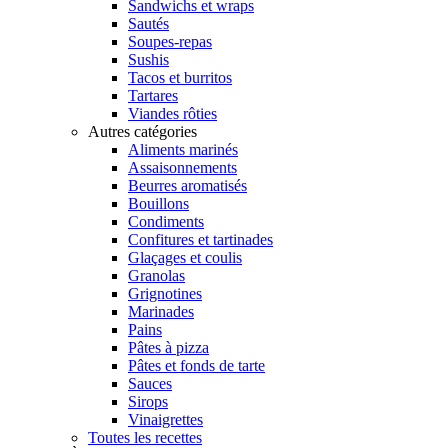
Sandwichs et wraps
Sautés
Soupes-repas
Sushis
Tacos et burritos
Tartares
Viandes rôties
Autres catégories
Aliments marinés
Assaisonnements
Beurres aromatisés
Bouillons
Condiments
Confitures et tartinades
Glaçages et coulis
Granolas
Grignotines
Marinades
Pains
Pâtes à pizza
Pâtes et fonds de tarte
Sauces
Sirops
Vinaigrettes
Toutes les recettes