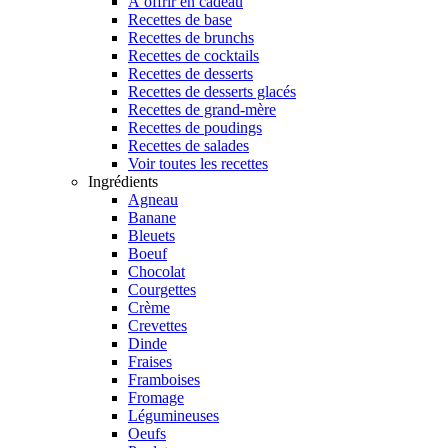
À offrir en cadeau
Recettes de base
Recettes de brunchs
Recettes de cocktails
Recettes de desserts
Recettes de desserts glacés
Recettes de grand-mère
Recettes de poudings
Recettes de salades
Voir toutes les recettes
Ingrédients
Agneau
Banane
Bleuets
Boeuf
Chocolat
Courgettes
Crème
Crevettes
Dinde
Fraises
Framboises
Fromage
Légumineuses
Oeufs