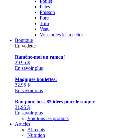
Poulet
Pâtes
Poisson
Porc
Tofu
Veau
Voir toutes les recettes
Boutique
En vedette
Ramène-moi un ramen!
29,95
$
En savoir plus
Magiques boulettes!
32,95
$
En savoir plus
Bon pour toi – 85 idées pour le souper
31,95
$
En savoir plus
Voir tous les produits
Articles
Aliments
Nutrition