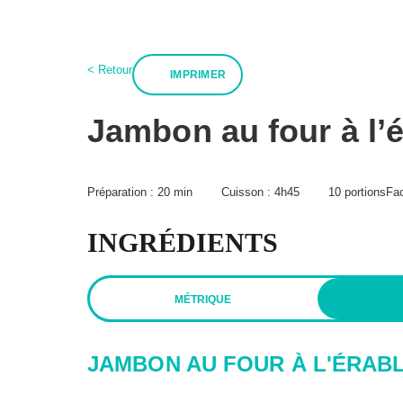
:
< Retour
IMPRIMER
À propos
BPT+
Mon compte
Recettes
Boutiqu
Infolettre
Jambon au four à l’é
Hubert Cormier
FAQ
Paméla Rousseau
Expédition et reto
Annoncer
Lexique des alime
Préparation :
20 min
Cuisson :
4h45
10 portions
Fac
INGRÉDIENTS
Politique de confidentialité
Politique éditoriale
Condi
MÉTRIQUE
JAMBON AU FOUR À L'ÉRAB