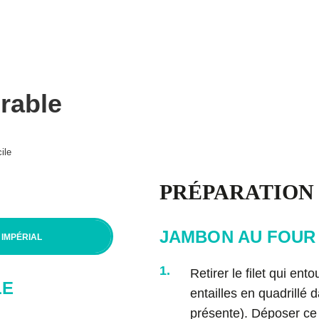
Procure-toi Magiques boulettes!
BP
e
Articles
Aliments
Balados
rable
urs
nts
ile
PRÉPARATION
tions d’utilisation
JAMBON AU FOUR 
IMPÉRIAL
1.
Retirer le filet qui en
LE
entailles en quadrillé
présente). Déposer ce