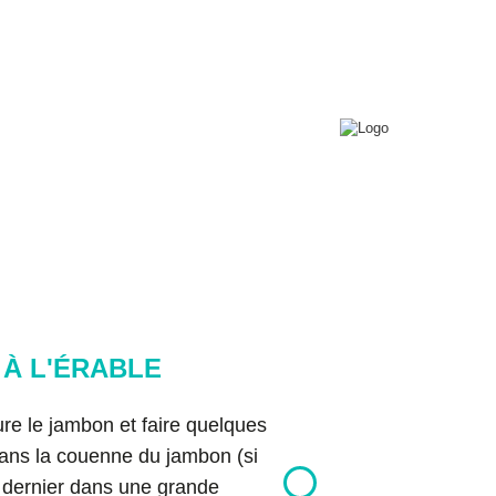
0
T+
Connexion
Conférences
Contact
Copyright © 2026 Bon pour toi.
Tous droits réservés.
À L'ÉRABLE
toure le jambon et faire quelques
 dans la couenne du jambon (si
 dernier dans une grande