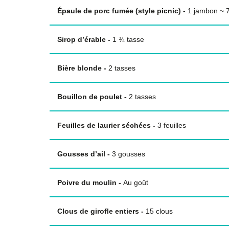
Épaule de porc fumée (style picnic)
-
1 jambon ~ 7
Sirop d’érable
-
1
¾
tasse
Bière blonde
-
2
tasses
Bouillon de poulet
-
2
tasses
Feuilles de laurier séchées
-
3 feuilles
Gousses d’ail
-
3 gousses
Poivre du moulin
-
Au goût
Clous de girofle entiers
-
15 clous