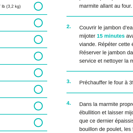
marmite allant au four.
 lb (3,2 kg)
2.
Couvrir le jambon d’eau
mijoter
15 minutes
ava
viande. Répéter cette 
Réserver le jambon da
service et nettoyer la 
3.
Préchauffer le four à 3
4.
Dans la marmite propre,
ébullition et laisser m
que ce dernier épaissis
bouillon de poulet, les 