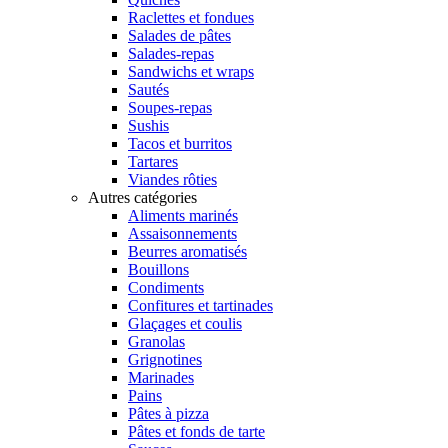
Raclettes et fondues
Salades de pâtes
Salades-repas
Sandwichs et wraps
Sautés
Soupes-repas
Sushis
Tacos et burritos
Tartares
Viandes rôties
Autres catégories
Aliments marinés
Assaisonnements
Beurres aromatisés
Bouillons
Condiments
Confitures et tartinades
Glaçages et coulis
Granolas
Grignotines
Marinades
Pains
Pâtes à pizza
Pâtes et fonds de tarte