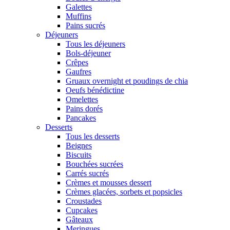
Galettes
Muffins
Pains sucrés
Déjeuners
Tous les déjeuners
Bols-déjeuner
Crêpes
Gaufres
Gruaux overnight et poudings de chia
Oeufs bénédictine
Omelettes
Pains dorés
Pancakes
Desserts
Tous les desserts
Beignes
Biscuits
Bouchées sucrées
Carrés sucrés
Crèmes et mousses dessert
Crèmes glacées, sorbets et popsicles
Croustades
Cupcakes
Gâteaux
Meringues