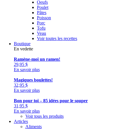
Oeufs
Poulet
Pâtes
Poisson
Porc
Tofu
Veau
Voir toutes les recettes
Boutique
En vedette
Ramène-moi un ramen!
29,95
$
En savoir plus
Magiques boulettes!
32,95
$
En savoir plus
Bon pour toi – 85 idées pour le souper
31,95
$
En savoir plus
Voir tous les produits
Articles
Aliments