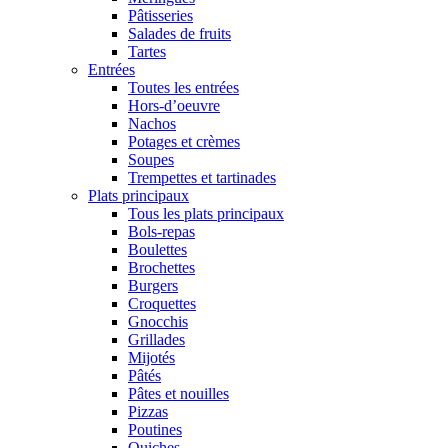
Pâtisseries
Salades de fruits
Tartes
Entrées
Toutes les entrées
Hors-d’oeuvre
Nachos
Potages et crèmes
Soupes
Trempettes et tartinades
Plats principaux
Tous les plats principaux
Bols-repas
Boulettes
Brochettes
Burgers
Croquettes
Gnocchis
Grillades
Mijotés
Pâtés
Pâtes et nouilles
Pizzas
Poutines
Quiches