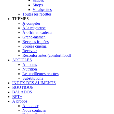
Sauces
Sirops
Vinaigrettes
Toutes les recettes
THÈMES
À congeler
À la mijoteuse
À offrir en cadeau
Grand-maman
Recettes fruitées
Soirées cinéma
Recevoir
Réconfortantes (comfort food)
ARTICLES
Aliments
Nutrition
Les meilleures recettes
Substitutions
INDEX DES ALIMENTS
BOUTIQUE
BALADOS
BPT+
À propos
Annoncer
Nous contacter