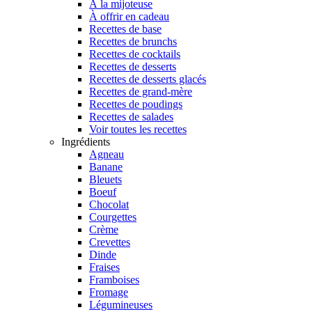
À la mijoteuse
À offrir en cadeau
Recettes de base
Recettes de brunchs
Recettes de cocktails
Recettes de desserts
Recettes de desserts glacés
Recettes de grand-mère
Recettes de poudings
Recettes de salades
Voir toutes les recettes
Ingrédients
Agneau
Banane
Bleuets
Boeuf
Chocolat
Courgettes
Crème
Crevettes
Dinde
Fraises
Framboises
Fromage
Légumineuses