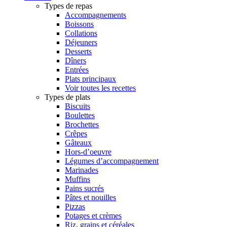
Types de repas
Accompagnements
Boissons
Collations
Déjeuners
Desserts
Dîners
Entrées
Plats principaux
Voir toutes les recettes
Types de plats
Biscuits
Boulettes
Brochettes
Crêpes
Gâteaux
Hors-d’oeuvre
Légumes d’accompagnement
Marinades
Muffins
Pains sucrés
Pâtes et nouilles
Pizzas
Potages et crèmes
Riz, grains et céréales