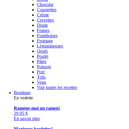
Chocolat
Courgettes
Crème
Crevettes
Dinde
Fraises
Framboises
Fromage
Légumineuses
Oeufs
Poulet
Pâtes
Poisson
Porc
Tofu
Veau
Voir toutes les recettes
Boutique
En vedette
Ramène-moi un ramen!
29,95
$
En savoir plus
Magiques boulettes!