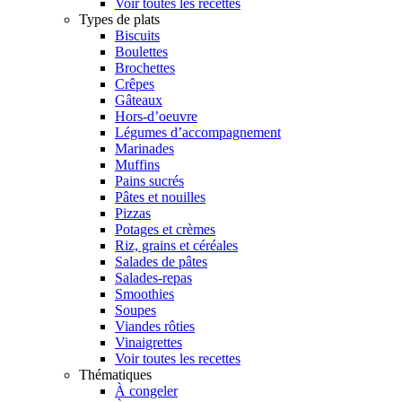
Voir toutes les recettes
Types de plats
Biscuits
Boulettes
Brochettes
Crêpes
Gâteaux
Hors-d’oeuvre
Légumes d’accompagnement
Marinades
Muffins
Pains sucrés
Pâtes et nouilles
Pizzas
Potages et crèmes
Riz, grains et céréales
Salades de pâtes
Salades-repas
Smoothies
Soupes
Viandes rôties
Vinaigrettes
Voir toutes les recettes
Thématiques
À congeler