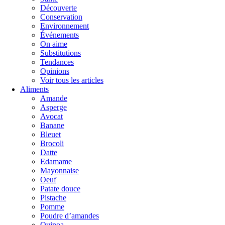
Découverte
Conservation
Environnement
Événements
On aime
Substitutions
Tendances
Opinions
Voir tous les articles
Aliments
Amande
Asperge
Avocat
Banane
Bleuet
Brocoli
Datte
Edamame
Mayonnaise
Oeuf
Patate douce
Pistache
Pomme
Poudre d’amandes
Quinoa