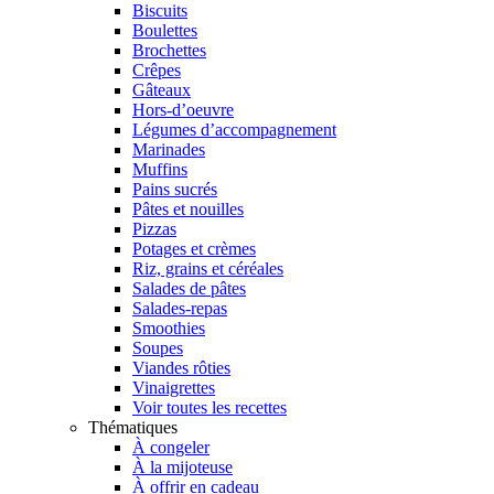
Biscuits
Boulettes
Brochettes
Crêpes
Gâteaux
Hors-d’oeuvre
Légumes d’accompagnement
Marinades
Muffins
Pains sucrés
Pâtes et nouilles
Pizzas
Potages et crèmes
Riz, grains et céréales
Salades de pâtes
Salades-repas
Smoothies
Soupes
Viandes rôties
Vinaigrettes
Voir toutes les recettes
Thématiques
À congeler
À la mijoteuse
À offrir en cadeau