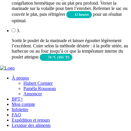
congélation hermétique ou un plat peu profond. Verser la
marinade sur la volaille pour bien l’enrober. Refermer le sac ou
couvrir le plat, puis réfrigérer
pour un résultat
12 heures
optimal.
3.
Sortir le poulet de la marinade et laisser égoutter légèrement
l’excédent. Cuire selon la méthode désirée : à la poêle striée, au
barbecue ou au four jusqu’à ce que la température interne du
poulet atteigne
.
74 °C (165 °F)
À propos
Hubert Cormier
Paméla Rousseau
Annoncer
BPT+
Mon compte
Infolettre
FAQ
Expédition et retours
Lexique des aliments