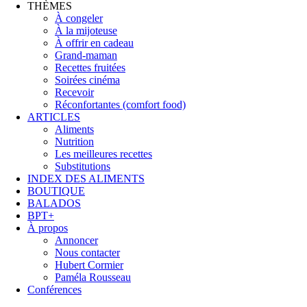
THÈMES
À congeler
À la mijoteuse
À offrir en cadeau
Grand-maman
Recettes fruitées
Soirées cinéma
Recevoir
Réconfortantes (comfort food)
ARTICLES
Aliments
Nutrition
Les meilleures recettes
Substitutions
INDEX DES ALIMENTS
BOUTIQUE
BALADOS
BPT+
À propos
Annoncer
Nous contacter
Hubert Cormier
Paméla Rousseau
Conférences