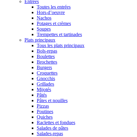
Entrées
Toutes les entrées
Hors-d’oeuvre
Nachos
Potages et crèmes
Soupes
Trempettes et tartinades
Plats principaux
Tous les plats principaux
Bols-repas
Boulettes
Brochettes
Burgers
Croquettes
Gnocchis
Grillades
Mijotés
Pâtés
Pâtes et nouilles
Pizzas
Poutines
Quiches
Raclettes et fondues
Salades de pâtes
Salades-repas