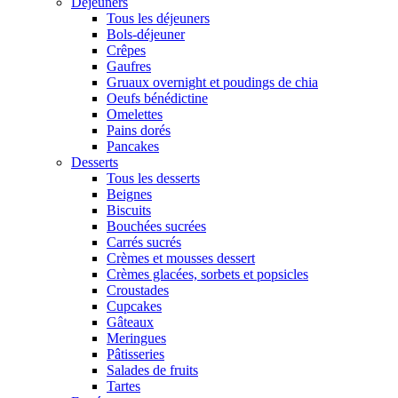
Déjeuners
Tous les déjeuners
Bols-déjeuner
Crêpes
Gaufres
Gruaux overnight et poudings de chia
Oeufs bénédictine
Omelettes
Pains dorés
Pancakes
Desserts
Tous les desserts
Beignes
Biscuits
Bouchées sucrées
Carrés sucrés
Crèmes et mousses dessert
Crèmes glacées, sorbets et popsicles
Croustades
Cupcakes
Gâteaux
Meringues
Pâtisseries
Salades de fruits
Tartes