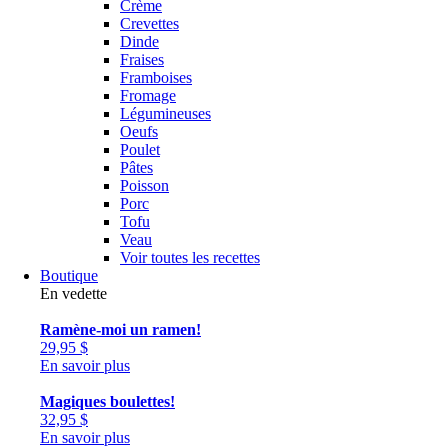
Crème
Crevettes
Dinde
Fraises
Framboises
Fromage
Légumineuses
Oeufs
Poulet
Pâtes
Poisson
Porc
Tofu
Veau
Voir toutes les recettes
Boutique
En vedette
Ramène-moi un ramen!
29,95
$
En savoir plus
Magiques boulettes!
32,95
$
En savoir plus