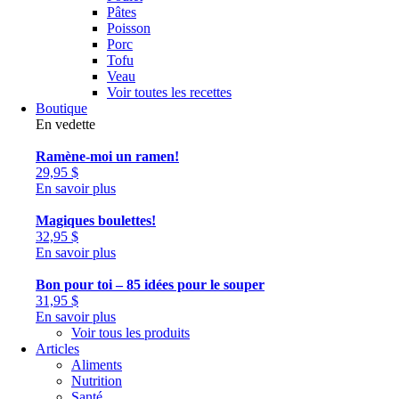
Pâtes
Poisson
Porc
Tofu
Veau
Voir toutes les recettes
Boutique
En vedette
Ramène-moi un ramen!
29,95
$
En savoir plus
Magiques boulettes!
32,95
$
En savoir plus
Bon pour toi – 85 idées pour le souper
31,95
$
En savoir plus
Voir tous les produits
Articles
Aliments
Nutrition
Santé