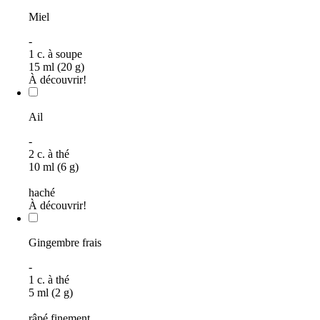
Miel
-
1
c. à soupe
15 ml (20 g)
À découvrir!
Ail
-
2
c. à thé
10 ml (6 g)
haché
À découvrir!
Gingembre frais
-
1
c. à thé
5 ml (2 g)
râpé finement