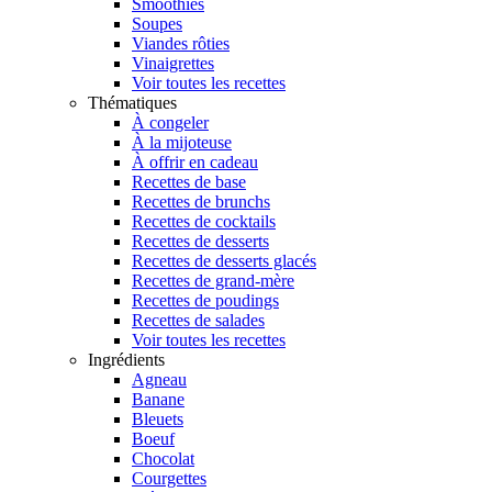
Smoothies
Soupes
Viandes rôties
Vinaigrettes
Voir toutes les recettes
Thématiques
À congeler
À la mijoteuse
À offrir en cadeau
Recettes de base
Recettes de brunchs
Recettes de cocktails
Recettes de desserts
Recettes de desserts glacés
Recettes de grand-mère
Recettes de poudings
Recettes de salades
Voir toutes les recettes
Ingrédients
Agneau
Banane
Bleuets
Boeuf
Chocolat
Courgettes