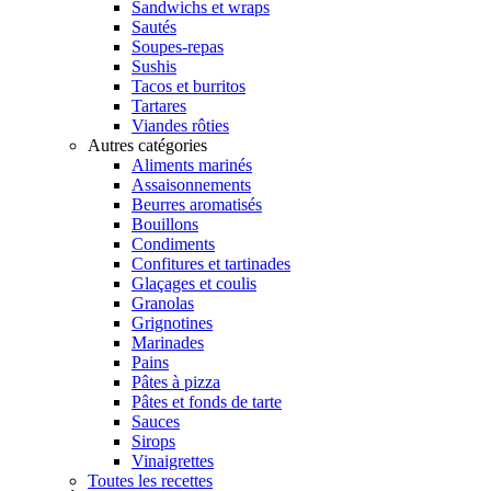
Sandwichs et wraps
Sautés
Soupes-repas
Sushis
Tacos et burritos
Tartares
Viandes rôties
Autres catégories
Aliments marinés
Assaisonnements
Beurres aromatisés
Bouillons
Condiments
Confitures et tartinades
Glaçages et coulis
Granolas
Grignotines
Marinades
Pains
Pâtes à pizza
Pâtes et fonds de tarte
Sauces
Sirops
Vinaigrettes
Toutes les recettes