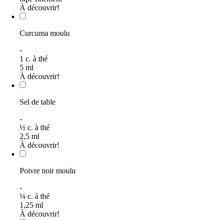
À découvrir!
Curcuma moulu
-
1
c. à thé
5
ml
À découvrir!
Sel de table
-
½
c. à thé
2,5
ml
À découvrir!
Poivre noir moulu
-
¼
c. à thé
1,25
ml
À découvrir!