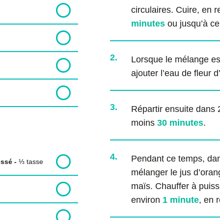
circulaires. Cuire, en
minutes
ou jusqu’à ce
2.
Lorsque le mélange est 
ajouter l’eau de fleur d
3.
Répartir ensuite dans 2
moins
30 minutes
.
4.
Pendant ce temps, dan
essé
-
⅓
tasse
mélanger le jus d’orang
maïs. Chauffer à pui
environ
1 minute
, en 