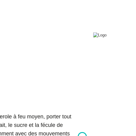
0
T+
Connexion
Conférences
Contact
Copyright © 2026 Bon pour toi.
Tous droits réservés.
role à feu moyen, porter tout
ait, le sucre et la fécule de
mment avec des mouvements