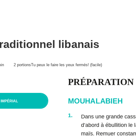
Procure-toi Magiques boulettes!
BP
e
Articles
Aliments
Balados
raditionnel libanais
urs
nts
in
2 portions
Tu peux le faire les yeux fermés! (facile)
PRÉPARATION
tions d’utilisation
MOUHALABIEH
IMPÉRIAL
1.
Dans une grande casse
d’abord à ébullition le l
maïs. Remuer consta