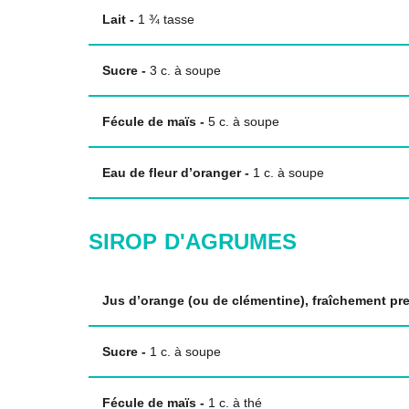
Lait
-
1
¾
tasse
Sucre
-
3
c. à soupe
Fécule de maïs
-
5
c. à soupe
Eau de fleur d’oranger
-
1
c. à soupe
SIROP D'AGRUMES
Jus d’orange (ou de clémentine), fraîchement pr
Sucre
-
1
c. à soupe
Fécule de maïs
-
1
c. à thé