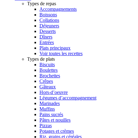
Types de repas
Accompagnements
Boissons
Collations
Déjeuners
Desserts
Dîners
Entrées
Plats principaux
Voir toutes les recettes
Types de plats
Biscuits
Boulettes
Brochettes
Crêpes
Gâteaux
Hors-d’oeuvre
Légumes d’accompagnement
Marinades
Muffins
Pains sucrés
Pâtes et nouilles
Pizzas
Potages et crèmes
Riz, grains et céréales