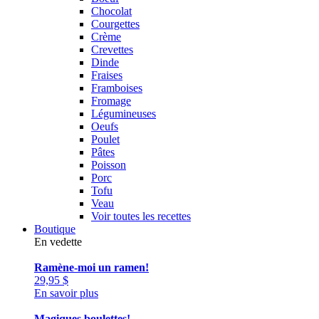
Chocolat
Courgettes
Crème
Crevettes
Dinde
Fraises
Framboises
Fromage
Légumineuses
Oeufs
Poulet
Pâtes
Poisson
Porc
Tofu
Veau
Voir toutes les recettes
Boutique
En vedette
Ramène-moi un ramen!
29,95
$
En savoir plus
Magiques boulettes!