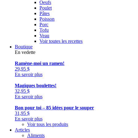
Oeufs
Poulet
Pâtes
Poisson
Porc
Tofu
Veau
Voir toutes les recettes
Boutique
En vedette
Ramène-moi un ramen!
29,95
$
En savoir plus
Magiques boulettes!
32,95
$
En savoir plus
Bon pour toi – 85 idées pour le souper
31,95
$
En savoir plus
Voir tous les produits
Articles
Aliments