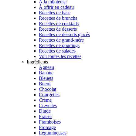
À la mijoteuse
À offrir en cadeau
Recettes de base
Recettes de brunchs
Recettes de cocktails
Recettes de desserts
Recettes de desserts glacés
Recettes de grand-mère
Recettes de poudings
Recettes de salades
Voir toutes les recettes
Ingrédients
Agneau
Banane
Bleuets
Boeuf
Chocolat
Courgettes
Crème
Crevettes
Dinde
Fraises
Framboises
Fromage
Légumineuses