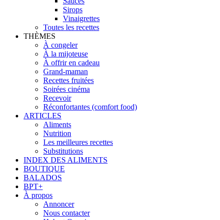
Sauces
Sirops
Vinaigrettes
Toutes les recettes
THÈMES
À congeler
À la mijoteuse
À offrir en cadeau
Grand-maman
Recettes fruitées
Soirées cinéma
Recevoir
Réconfortantes (comfort food)
ARTICLES
Aliments
Nutrition
Les meilleures recettes
Substitutions
INDEX DES ALIMENTS
BOUTIQUE
BALADOS
BPT+
À propos
Annoncer
Nous contacter