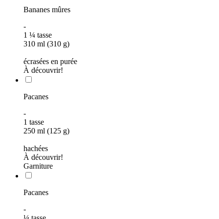
Bananes mûres
-
1
¼
tasse
310 ml (310 g)
écrasées en purée
À découvrir!
Pacanes
-
1
tasse
250 ml (125 g)
hachées
À découvrir!
Garniture
Pacanes
-
¼
tasse