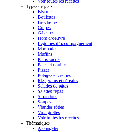
Voir toutes les recettes
Types de plats
Biscuits
Boulettes
Brochettes
Crêpes
Gâteaux
Hors-d’oeuvre
Légumes d’accompagnement
Marinades
Muffins
Pains sucrés
Pâtes et nouilles
Pizzas
Potages et crèmes
Riz, grains et céréales
Salades de pâtes
Salades-repas
Smoothies
Soupes
Viandes rôties
Vinaigrettes
Voir toutes les recettes
Thématiques
À congeler