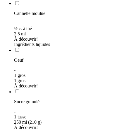
Cannelle moulue
-
½
c. à thé
2,5
ml
À découvrir!
Ingrédients liquides
Oeuf
-
1 gros
1 gros
À découvrir!
Sucre granulé
-
1
tasse
250 ml (210 g)
À découvrir!