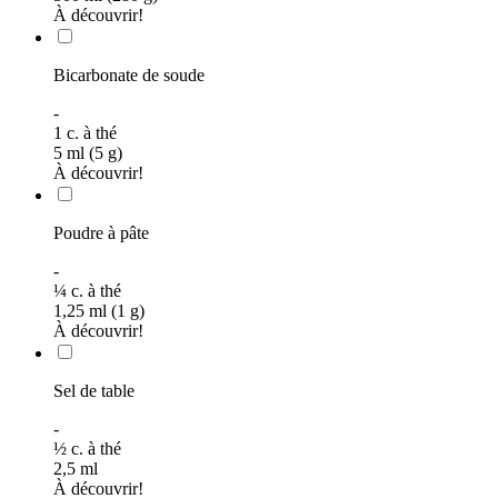
À découvrir!
Bicarbonate de soude
-
1
c. à thé
5 ml (5 g)
À découvrir!
Poudre à pâte
-
¼
c. à thé
1,25 ml (1 g)
À découvrir!
Sel de table
-
½
c. à thé
2,5
ml
À découvrir!