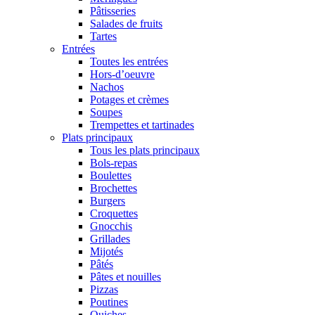
Pâtisseries
Salades de fruits
Tartes
Entrées
Toutes les entrées
Hors-d’oeuvre
Nachos
Potages et crèmes
Soupes
Trempettes et tartinades
Plats principaux
Tous les plats principaux
Bols-repas
Boulettes
Brochettes
Burgers
Croquettes
Gnocchis
Grillades
Mijotés
Pâtés
Pâtes et nouilles
Pizzas
Poutines
Quiches