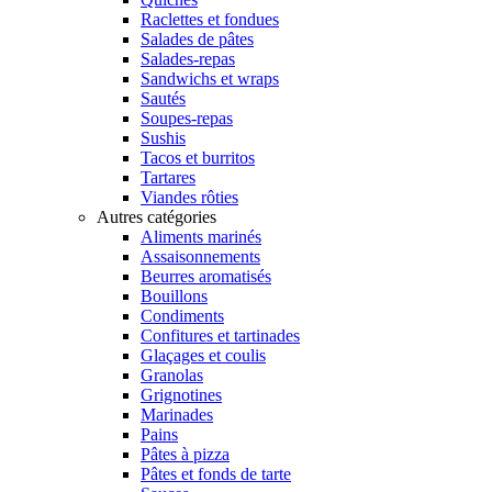
Raclettes et fondues
Salades de pâtes
Salades-repas
Sandwichs et wraps
Sautés
Soupes-repas
Sushis
Tacos et burritos
Tartares
Viandes rôties
Autres catégories
Aliments marinés
Assaisonnements
Beurres aromatisés
Bouillons
Condiments
Confitures et tartinades
Glaçages et coulis
Granolas
Grignotines
Marinades
Pains
Pâtes à pizza
Pâtes et fonds de tarte