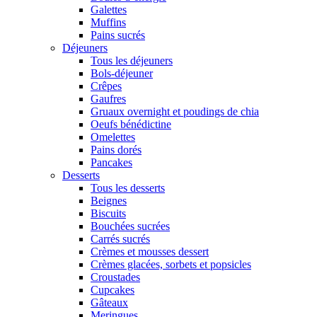
Galettes
Muffins
Pains sucrés
Déjeuners
Tous les déjeuners
Bols-déjeuner
Crêpes
Gaufres
Gruaux overnight et poudings de chia
Oeufs bénédictine
Omelettes
Pains dorés
Pancakes
Desserts
Tous les desserts
Beignes
Biscuits
Bouchées sucrées
Carrés sucrés
Crèmes et mousses dessert
Crèmes glacées, sorbets et popsicles
Croustades
Cupcakes
Gâteaux
Meringues