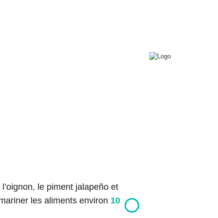
0
T+
Connexion
Conférences
Contact
Copyright © 2026 Bon pour toi.
Tous droits réservés.
l’oignon, le piment jalapeño et
 mariner les aliments environ
10