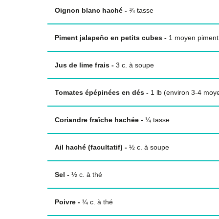
Oignon blanc haché
-
¾
tasse
Piment jalapeño en petits cubes
-
1 moyen piment
Jus de lime frais
-
3
c. à soupe
Tomates épépinées en dés
-
1 lb (environ 3-4 mo
Coriandre fraîche hachée
-
¼
tasse
Ail haché (facultatif)
-
½
c. à soupe
Sel
-
½
c. à thé
Poivre
-
¼
c. à thé