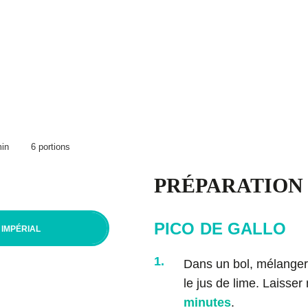
Procure-toi Magiques boulettes!
BP
e
Articles
Aliments
Balados
urs
nts
in
6 portions
PRÉPARATION
tions d’utilisation
PICO DE GALLO
IMPÉRIAL
1.
Dans un bol, mélanger 
le jus de lime. Laisser
minutes
.