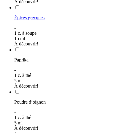
À découvrir!
Épices grecques
-
1
c. à soupe
15
ml
À découvrir!
Paprika
-
1
c. à thé
5
ml
À découvrir!
Poudre d’oignon
-
1
c. à thé
5
ml
À découvrir!