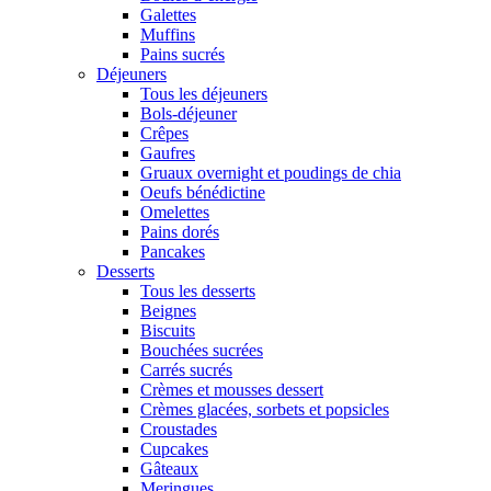
Galettes
Muffins
Pains sucrés
Déjeuners
Tous les déjeuners
Bols-déjeuner
Crêpes
Gaufres
Gruaux overnight et poudings de chia
Oeufs bénédictine
Omelettes
Pains dorés
Pancakes
Desserts
Tous les desserts
Beignes
Biscuits
Bouchées sucrées
Carrés sucrés
Crèmes et mousses dessert
Crèmes glacées, sorbets et popsicles
Croustades
Cupcakes
Gâteaux
Meringues