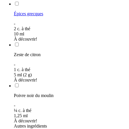
Épices grecques
-
2
c. à thé
10
ml
À découvrir!
Zeste de citron
-
1
c. à thé
5 ml (2 g)
À découvrir!
Poivre noir du moulin
-
¼
c. à thé
1,25
ml
À découvrir!
Autres ingrédients