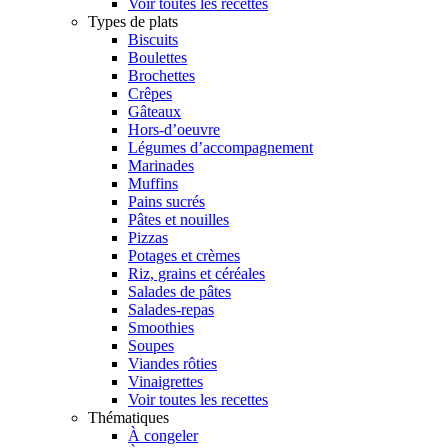
Voir toutes les recettes
Types de plats
Biscuits
Boulettes
Brochettes
Crêpes
Gâteaux
Hors-d’oeuvre
Légumes d’accompagnement
Marinades
Muffins
Pains sucrés
Pâtes et nouilles
Pizzas
Potages et crèmes
Riz, grains et céréales
Salades de pâtes
Salades-repas
Smoothies
Soupes
Viandes rôties
Vinaigrettes
Voir toutes les recettes
Thématiques
À congeler