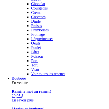
Chocolat
Courgettes
Crème
Crevettes
Dinde
Fraises
Framboises
Fromage
Légumineuses
Oeufs
Poulet
Pâtes
Poisson
Porc
Tofu
Veau
Voir toutes les recettes
Boutique
En vedette
Ramène-moi un ramen!
29,95
$
En savoir plus
Magiques boulettes!