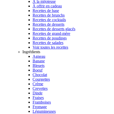
À la mijoteuse
À offrir en cadeau
Recettes de base
Recettes de brunchs
Recettes de cocktails
Recettes de desserts
Recettes de desserts glacés
Recettes de grand-mère
Recettes de poudings
Recettes de salades
Voir toutes les recettes
Ingrédients
Agneau
Banane
Bleuets
Boeuf
Chocolat
Courgettes
Crème
Crevettes
Dinde
Fraises
Framboises
Fromage
Légumineuses