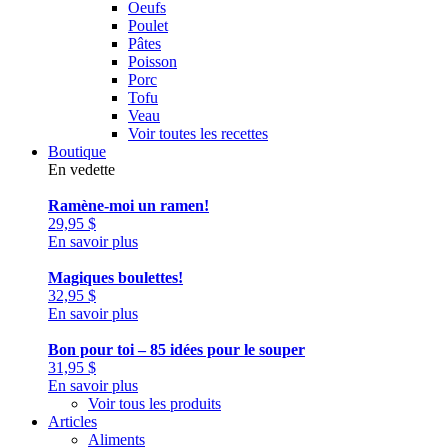
Oeufs
Poulet
Pâtes
Poisson
Porc
Tofu
Veau
Voir toutes les recettes
Boutique
En vedette
Ramène-moi un ramen!
29,95
$
En savoir plus
Magiques boulettes!
32,95
$
En savoir plus
Bon pour toi – 85 idées pour le souper
31,95
$
En savoir plus
Voir tous les produits
Articles
Aliments