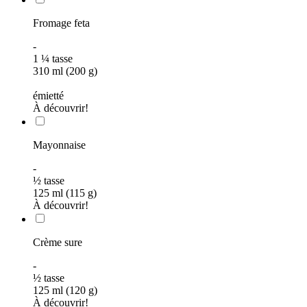
Fromage feta
-
1
¼
tasse
310 ml (200 g)
émietté
À découvrir!
Mayonnaise
-
½
tasse
125 ml (115 g)
À découvrir!
Crème sure
-
½
tasse
125 ml (120 g)
À découvrir!