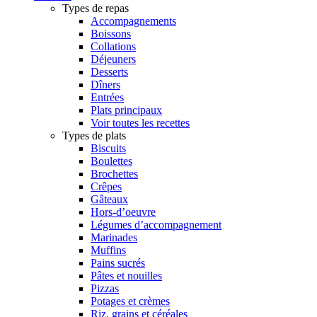
Types de repas
Accompagnements
Boissons
Collations
Déjeuners
Desserts
Dîners
Entrées
Plats principaux
Voir toutes les recettes
Types de plats
Biscuits
Boulettes
Brochettes
Crêpes
Gâteaux
Hors-d’oeuvre
Légumes d’accompagnement
Marinades
Muffins
Pains sucrés
Pâtes et nouilles
Pizzas
Potages et crèmes
Riz, grains et céréales