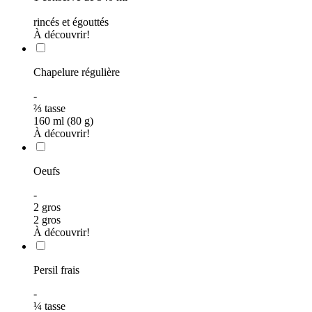
rincés et égouttés
À découvrir!
Chapelure régulière
-
⅔
tasse
160 ml (80 g)
À découvrir!
Oeufs
-
2 gros
2 gros
À découvrir!
Persil frais
-
¼
tasse