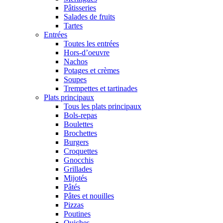
Pâtisseries
Salades de fruits
Tartes
Entrées
Toutes les entrées
Hors-d’oeuvre
Nachos
Potages et crèmes
Soupes
Trempettes et tartinades
Plats principaux
Tous les plats principaux
Bols-repas
Boulettes
Brochettes
Burgers
Croquettes
Gnocchis
Grillades
Mijotés
Pâtés
Pâtes et nouilles
Pizzas
Poutines
Quiches