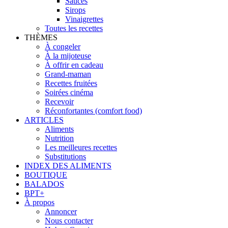
Sauces
Sirops
Vinaigrettes
Toutes les recettes
THÈMES
À congeler
À la mijoteuse
À offrir en cadeau
Grand-maman
Recettes fruitées
Soirées cinéma
Recevoir
Réconfortantes (comfort food)
ARTICLES
Aliments
Nutrition
Les meilleures recettes
Substitutions
INDEX DES ALIMENTS
BOUTIQUE
BALADOS
BPT+
À propos
Annoncer
Nous contacter