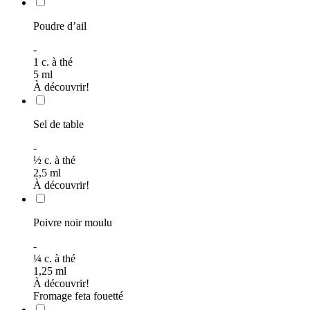
Poudre d’ail
-
1
c. à thé
5
ml
À découvrir!
Sel de table
-
½
c. à thé
2,5
ml
À découvrir!
Poivre noir moulu
-
¼
c. à thé
1,25
ml
À découvrir!
Fromage feta fouetté