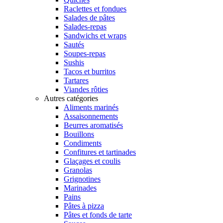
Raclettes et fondues
Salades de pâtes
Salades-repas
Sandwichs et wraps
Sautés
Soupes-repas
Sushis
Tacos et burritos
Tartares
Viandes rôties
Autres catégories
Aliments marinés
Assaisonnements
Beurres aromatisés
Bouillons
Condiments
Confitures et tartinades
Glaçages et coulis
Granolas
Grignotines
Marinades
Pains
Pâtes à pizza
Pâtes et fonds de tarte