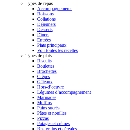
Types de repas
Accompagnements
Boissons
Collations
Déjeuners
Desserts
Dîners
Entrées
Plats principaux
Voir toutes les recettes
Types de plats
Biscuits
Boulettes
Brochettes
Crêpes
Gâteaux
Hors-d’oeuvre
Légumes d’accompagnement
Marinades
Muffins
Pains sucrés
Pâtes et nouilles
Pizzas
Potages et crèmes
Riz, grains et céréales