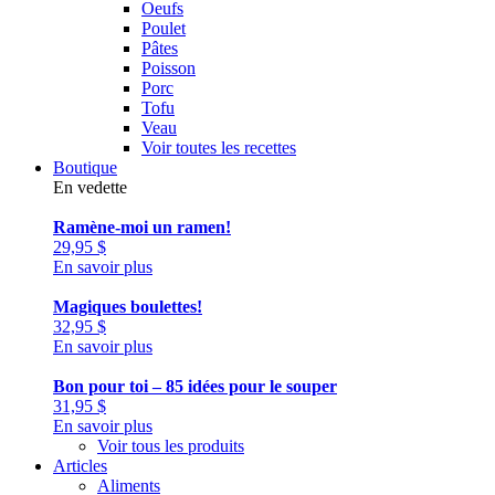
Oeufs
Poulet
Pâtes
Poisson
Porc
Tofu
Veau
Voir toutes les recettes
Boutique
En vedette
Ramène-moi un ramen!
29,95
$
En savoir plus
Magiques boulettes!
32,95
$
En savoir plus
Bon pour toi – 85 idées pour le souper
31,95
$
En savoir plus
Voir tous les produits
Articles
Aliments