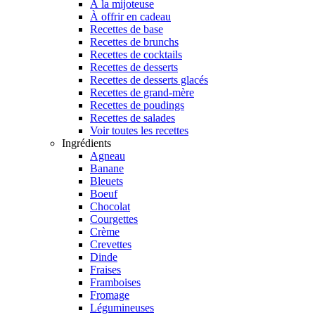
À la mijoteuse
À offrir en cadeau
Recettes de base
Recettes de brunchs
Recettes de cocktails
Recettes de desserts
Recettes de desserts glacés
Recettes de grand-mère
Recettes de poudings
Recettes de salades
Voir toutes les recettes
Ingrédients
Agneau
Banane
Bleuets
Boeuf
Chocolat
Courgettes
Crème
Crevettes
Dinde
Fraises
Framboises
Fromage
Légumineuses