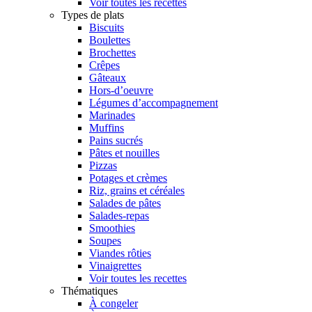
Voir toutes les recettes
Types de plats
Biscuits
Boulettes
Brochettes
Crêpes
Gâteaux
Hors-d’oeuvre
Légumes d’accompagnement
Marinades
Muffins
Pains sucrés
Pâtes et nouilles
Pizzas
Potages et crèmes
Riz, grains et céréales
Salades de pâtes
Salades-repas
Smoothies
Soupes
Viandes rôties
Vinaigrettes
Voir toutes les recettes
Thématiques
À congeler