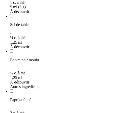
1
c. à thé
5 ml (5 g)
À découvrir!
Sel de table
-
¼
c. à thé
1,25
ml
À découvrir!
Poivre noir moulu
-
¼
c. à thé
1,25
ml
À découvrir!
Autres ingrédients
Paprika fumé
-
2
c. à thé