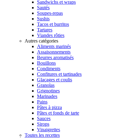
Sandwichs et wraps
Sautés
Soupes-repas
Sushis
Tacos et burritos
Tartares
Viandes rôties
Autres catégories
Aliments marinés
Assaisonnements
Beurres aromatisés
Bouillons
Condiments
Confitures et tartinades
Glaçages et coulis
Granolas
Grignotines
Marinades
Pains
Pâtes à pizza
Pâtes et fonds de tarte
Sauces
Sirops
Vinaigrettes
Toutes les recettes