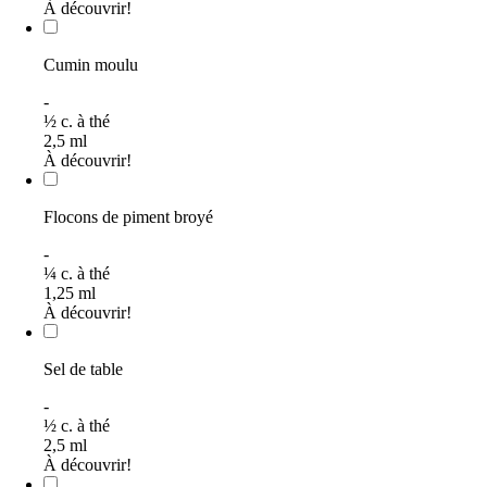
À découvrir!
Cumin moulu
-
½
c. à thé
2,5
ml
À découvrir!
Flocons de piment broyé
-
¼
c. à thé
1,25
ml
À découvrir!
Sel de table
-
½
c. à thé
2,5
ml
À découvrir!