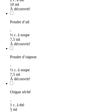
10
ml
À découvrir!
Poudre d’ail
-
½
c. à soupe
7,5
ml
À découvrir!
Poudre d’oignon
-
½
c. à soupe
7,5
ml
À découvrir!
Origan séché
-
1
c. à thé
5
ml