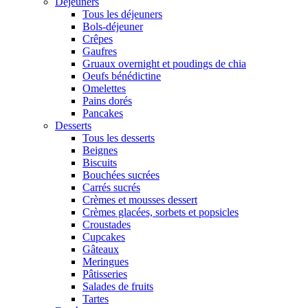
Déjeuners
Tous les déjeuners
Bols-déjeuner
Crêpes
Gaufres
Gruaux overnight et poudings de chia
Oeufs bénédictine
Omelettes
Pains dorés
Pancakes
Desserts
Tous les desserts
Beignes
Biscuits
Bouchées sucrées
Carrés sucrés
Crèmes et mousses dessert
Crèmes glacées, sorbets et popsicles
Croustades
Cupcakes
Gâteaux
Meringues
Pâtisseries
Salades de fruits
Tartes