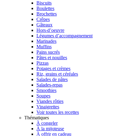
Biscuits
Boulettes
Brochettes
Crêpes
Gâteaux
Hors-d’oeuvre
Légumes d’accompagnement
Marinades
Muffins
Pains sucrés
Pâtes et nouilles
Pizzas
Potages et crèmes
Riz, grains et céréales
Salades de pâtes
Salades-repas
Smoothies
Soupes
Viandes rôties
Vinaigrettes
Voir toutes les recettes
Thématiques
À congeler
À la mijoteuse
À offrir en cadeau