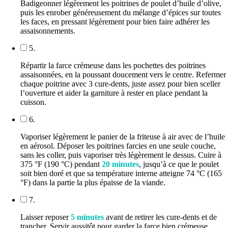
Badigeonner légèrement les poitrines de poulet d’huile d’olive,
puis les enrober généreusement du mélange d’épices sur toutes
les faces, en pressant légèrement pour bien faire adhérer les
assaisonnements.
5.
Répartir la farce crémeuse dans les pochettes des poitrines
assaisonnées, en la poussant doucement vers le centre. Refermer
chaque poitrine avec 3 cure-dents, juste assez pour bien sceller
l’ouverture et aider la garniture à rester en place pendant la
cuisson.
6.
Vaporiser légèrement le panier de la friteuse à air avec de l’huile
en aérosol. Déposer les poitrines farcies en une seule couche,
sans les coller, puis vaporiser très légèrement le dessus. Cuire à
375 °F (190 °C) pendant
20 minutes
, jusqu’à ce que le poulet
soit bien doré et que sa température interne atteigne 74 °C (165
°F) dans la partie la plus épaisse de la viande.
7.
Laisser reposer
5 minutes
avant de retirer les cure-dents et de
trancher. Servir aussitôt pour garder la farce bien crémeuse.