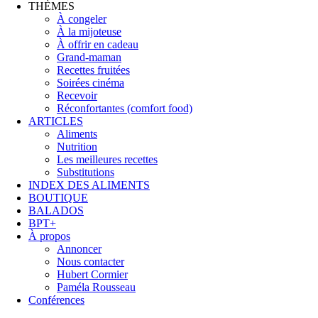
THÈMES
À congeler
À la mijoteuse
À offrir en cadeau
Grand-maman
Recettes fruitées
Soirées cinéma
Recevoir
Réconfortantes (comfort food)
ARTICLES
Aliments
Nutrition
Les meilleures recettes
Substitutions
INDEX DES ALIMENTS
BOUTIQUE
BALADOS
BPT+
À propos
Annoncer
Nous contacter
Hubert Cormier
Paméla Rousseau
Conférences