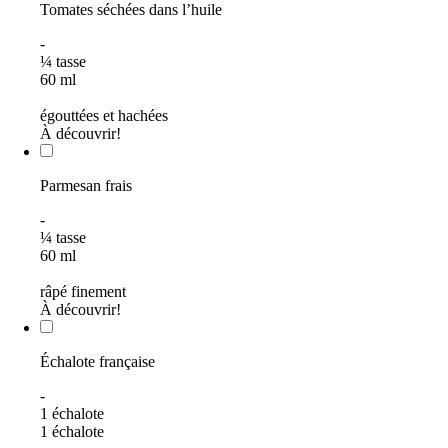
Tomates séchées dans l’huile
-
¼
tasse
60
ml
égouttées et hachées
À découvrir!
Parmesan frais
-
¼
tasse
60
ml
râpé finement
À découvrir!
Échalote française
-
1 échalote
1 échalote