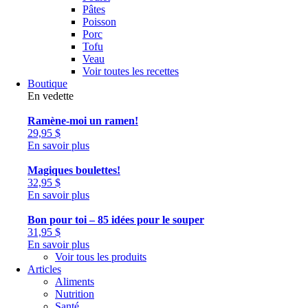
Pâtes
Poisson
Porc
Tofu
Veau
Voir toutes les recettes
Boutique
En vedette
Ramène-moi un ramen!
29,95
$
En savoir plus
Magiques boulettes!
32,95
$
En savoir plus
Bon pour toi – 85 idées pour le souper
31,95
$
En savoir plus
Voir tous les produits
Articles
Aliments
Nutrition
Santé