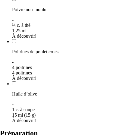
Poivre noir moulu
-
¼
c. à thé
1,25
ml
À découvrir!
Poitrines de poulet crues
-
4 poitrines
4 poitrines
À découvrir!
Huile d’olive
-
1
c. à soupe
15 ml (15 g)
À découvrir!
Préparation