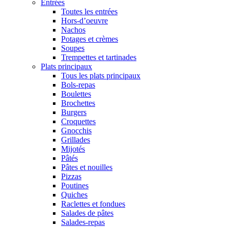
Entrées
Toutes les entrées
Hors-d’oeuvre
Nachos
Potages et crèmes
Soupes
Trempettes et tartinades
Plats principaux
Tous les plats principaux
Bols-repas
Boulettes
Brochettes
Burgers
Croquettes
Gnocchis
Grillades
Mijotés
Pâtés
Pâtes et nouilles
Pizzas
Poutines
Quiches
Raclettes et fondues
Salades de pâtes
Salades-repas