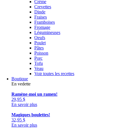
Crème
Crevettes
Dinde
Fraises
Framboises
Fromage
Légumineuses
Oeufs
Poulet
Pâtes
Poisson
Porc
Tofu
Veau
Voir toutes les recettes
Boutique
En vedette
Ramène-moi un ramen!
29,95
$
En savoir plus
Magiques boulettes!
32,95
$
En savoir plus