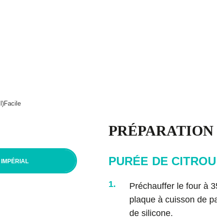
Procure-toi Magiques boulettes!
BP
e
Articles
Aliments
Balados
urs
nts
l)
Facile
PRÉPARATION
tions d’utilisation
PURÉE DE CITROU
IMPÉRIAL
1.
Préchauffer le four à 3
plaque à cuisson de p
de silicone.