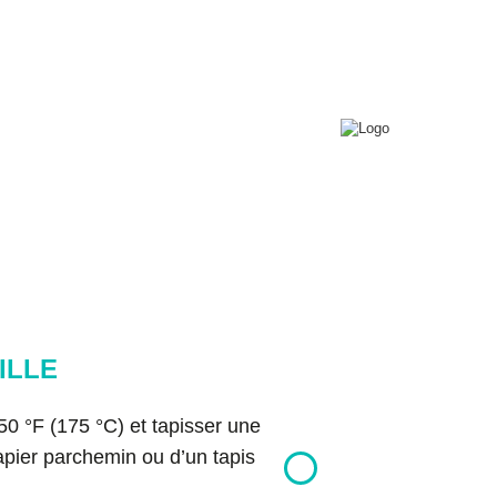
0
T+
Connexion
Conférences
Contact
Copyright © 2026 Bon pour toi.
Tous droits réservés.
ILLE
50 °F (175 °C) et tapisser une
apier parchemin ou d’un tapis