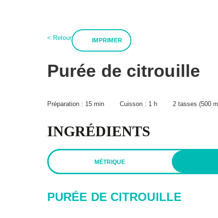
:
< Retour
IMPRIMER
À propos
BPT+
Mon compte
Recettes
Boutiqu
Infolettre
Purée de citrouille
Hubert Cormier
FAQ
Paméla Rousseau
Expédition et reto
Annoncer
Lexique des alime
Préparation :
15 min
Cuisson :
1 h
2 tasses (500 m
INGRÉDIENTS
Politique de confidentialité
Politique éditoriale
Condi
MÉTRIQUE
PURÉE DE CITROUILLE