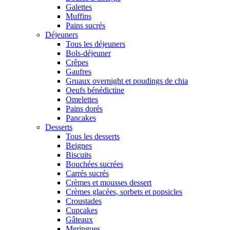
Galettes
Muffins
Pains sucrés
Déjeuners
Tous les déjeuners
Bols-déjeuner
Crêpes
Gaufres
Gruaux overnight et poudings de chia
Oeufs bénédictine
Omelettes
Pains dorés
Pancakes
Desserts
Tous les desserts
Beignes
Biscuits
Bouchées sucrées
Carrés sucrés
Crèmes et mousses dessert
Crèmes glacées, sorbets et popsicles
Croustades
Cupcakes
Gâteaux
Meringues