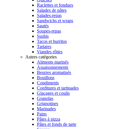
Raclettes et fondues
Salades de pâtes
Salades-repas
Sandwichs et wraps
Sautés
Soupes-repas
Sushis
Tacos et burritos
Tartares
Viandes rôties
Autres catégories
Aliments marinés
Assaisonnements
Beurres aromatisés
Bouillons
Condiments
Confitures et tartinades
Glaçages et coulis
Granolas
Grignotines
Marinades
Pains
Pâtes à pizza
Pâtes et fonds de tarte