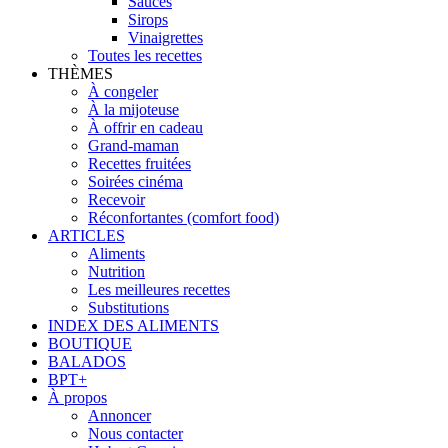
Sauces
Sirops
Vinaigrettes
Toutes les recettes
THÈMES
À congeler
À la mijoteuse
À offrir en cadeau
Grand-maman
Recettes fruitées
Soirées cinéma
Recevoir
Réconfortantes (comfort food)
ARTICLES
Aliments
Nutrition
Les meilleures recettes
Substitutions
INDEX DES ALIMENTS
BOUTIQUE
BALADOS
BPT+
À propos
Annoncer
Nous contacter