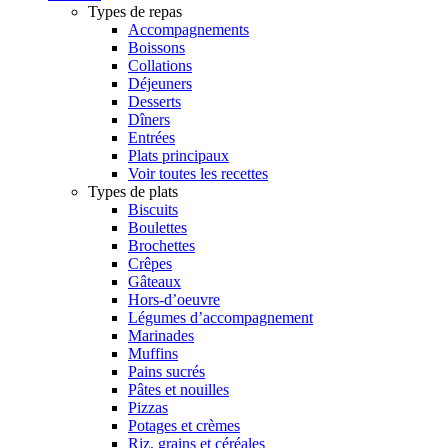
Types de repas
Accompagnements
Boissons
Collations
Déjeuners
Desserts
Dîners
Entrées
Plats principaux
Voir toutes les recettes
Types de plats
Biscuits
Boulettes
Brochettes
Crêpes
Gâteaux
Hors-d’oeuvre
Légumes d’accompagnement
Marinades
Muffins
Pains sucrés
Pâtes et nouilles
Pizzas
Potages et crèmes
Riz, grains et céréales