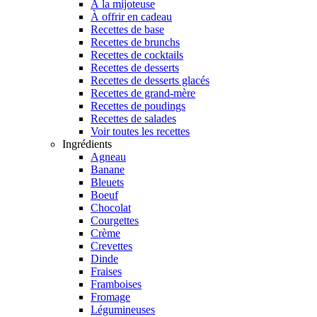
À la mijoteuse
À offrir en cadeau
Recettes de base
Recettes de brunchs
Recettes de cocktails
Recettes de desserts
Recettes de desserts glacés
Recettes de grand-mère
Recettes de poudings
Recettes de salades
Voir toutes les recettes
Ingrédients
Agneau
Banane
Bleuets
Boeuf
Chocolat
Courgettes
Crème
Crevettes
Dinde
Fraises
Framboises
Fromage
Légumineuses