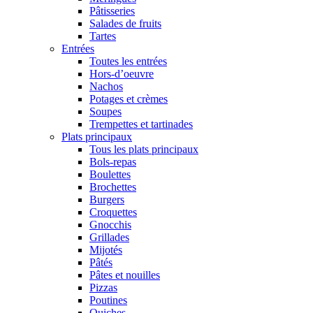
Pâtisseries
Salades de fruits
Tartes
Entrées
Toutes les entrées
Hors-d’oeuvre
Nachos
Potages et crèmes
Soupes
Trempettes et tartinades
Plats principaux
Tous les plats principaux
Bols-repas
Boulettes
Brochettes
Burgers
Croquettes
Gnocchis
Grillades
Mijotés
Pâtés
Pâtes et nouilles
Pizzas
Poutines
Quiches