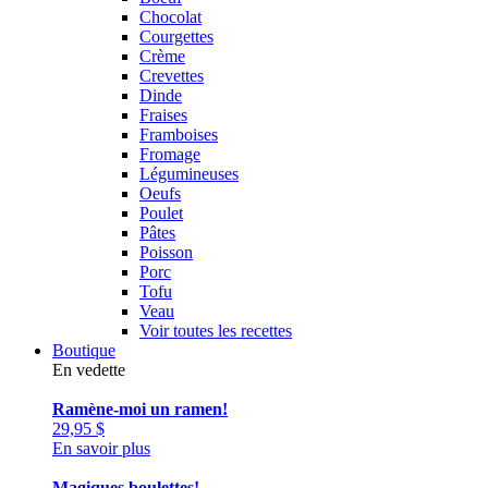
Chocolat
Courgettes
Crème
Crevettes
Dinde
Fraises
Framboises
Fromage
Légumineuses
Oeufs
Poulet
Pâtes
Poisson
Porc
Tofu
Veau
Voir toutes les recettes
Boutique
En vedette
Ramène-moi un ramen!
29,95
$
En savoir plus
Magiques boulettes!