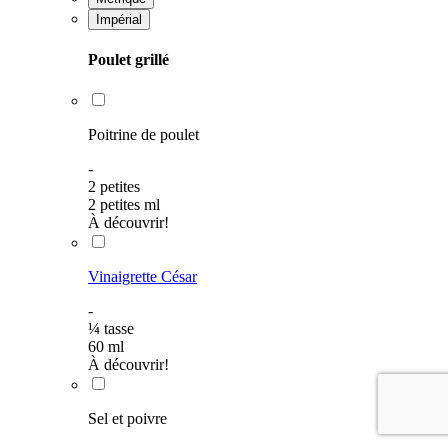
Impérial
Poulet grillé
Poitrine de poulet
-
2 petites
2 petites
ml
À découvrir!
Vinaigrette César
-
¼
tasse
60
ml
À découvrir!
Sel et poivre