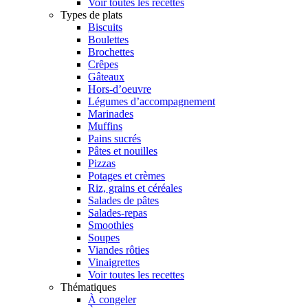
Voir toutes les recettes
Types de plats
Biscuits
Boulettes
Brochettes
Crêpes
Gâteaux
Hors-d’oeuvre
Légumes d’accompagnement
Marinades
Muffins
Pains sucrés
Pâtes et nouilles
Pizzas
Potages et crèmes
Riz, grains et céréales
Salades de pâtes
Salades-repas
Smoothies
Soupes
Viandes rôties
Vinaigrettes
Voir toutes les recettes
Thématiques
À congeler