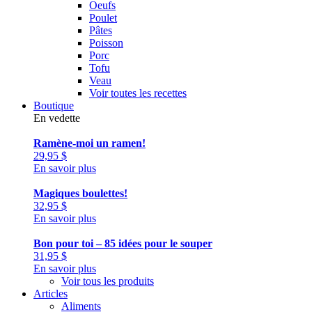
Oeufs
Poulet
Pâtes
Poisson
Porc
Tofu
Veau
Voir toutes les recettes
Boutique
En vedette
Ramène-moi un ramen!
29,95
$
En savoir plus
Magiques boulettes!
32,95
$
En savoir plus
Bon pour toi – 85 idées pour le souper
31,95
$
En savoir plus
Voir tous les produits
Articles
Aliments