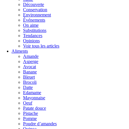
Découverte
Conservation
Environnement
Événements
On aime
Substitutions
Tendances
Opinions
Voir tous les articles
Aliments
Amande
Asperge
Avocat
Banane
Bleuet
Brocoli
Datte
Edamame
Mayonnaise
Oeuf
Patate douce
Pistache
Pomme
Poudre d’amandes
Quinoa