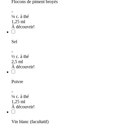
Flocons de piment broyés
-
¼
c. à thé
1,25
ml
À découvrir!
Sel
-
½
c. à thé
2,5
ml
À découvrir!
Poivre
-
¼
c. à thé
1,25
ml
À découvrir!
Vin blanc (facultatif)