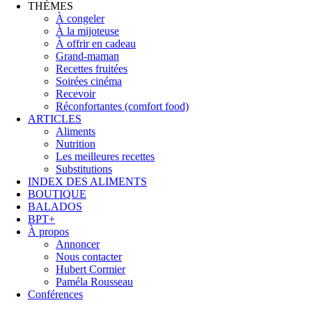
THÈMES
À congeler
À la mijoteuse
À offrir en cadeau
Grand-maman
Recettes fruitées
Soirées cinéma
Recevoir
Réconfortantes (comfort food)
ARTICLES
Aliments
Nutrition
Les meilleures recettes
Substitutions
INDEX DES ALIMENTS
BOUTIQUE
BALADOS
BPT+
À propos
Annoncer
Nous contacter
Hubert Cormier
Paméla Rousseau
Conférences