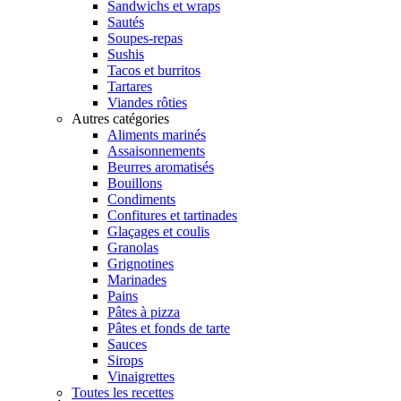
Sandwichs et wraps
Sautés
Soupes-repas
Sushis
Tacos et burritos
Tartares
Viandes rôties
Autres catégories
Aliments marinés
Assaisonnements
Beurres aromatisés
Bouillons
Condiments
Confitures et tartinades
Glaçages et coulis
Granolas
Grignotines
Marinades
Pains
Pâtes à pizza
Pâtes et fonds de tarte
Sauces
Sirops
Vinaigrettes
Toutes les recettes