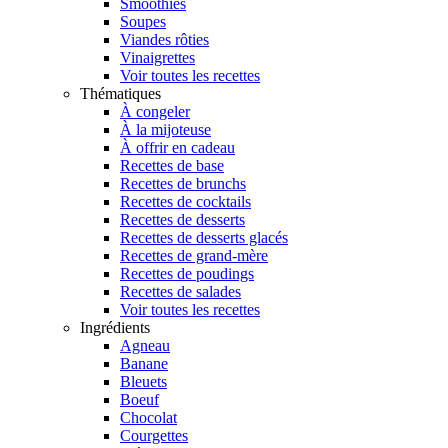
Smoothies
Soupes
Viandes rôties
Vinaigrettes
Voir toutes les recettes
Thématiques
À congeler
À la mijoteuse
À offrir en cadeau
Recettes de base
Recettes de brunchs
Recettes de cocktails
Recettes de desserts
Recettes de desserts glacés
Recettes de grand-mère
Recettes de poudings
Recettes de salades
Voir toutes les recettes
Ingrédients
Agneau
Banane
Bleuets
Boeuf
Chocolat
Courgettes