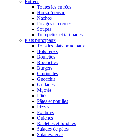
Entrées
Toutes les entrées
Hors-d’oeuvre
Nachos
Potages et crèmes
Soupes
Trempettes et tartinades
Plats principaux
Tous les plats principaux
Bols-repas
Boulettes
Brochettes
Burgers
Croquettes
Gnocchis
Grillades
Mijotés
Pâtés
Pâtes et nouilles
Pizzas
Poutines
Quiches
Raclettes et fondues
Salades de pâtes
Salades-repas