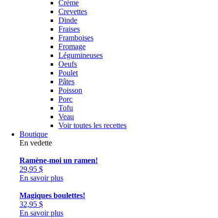
Crème
Crevettes
Dinde
Fraises
Framboises
Fromage
Légumineuses
Oeufs
Poulet
Pâtes
Poisson
Porc
Tofu
Veau
Voir toutes les recettes
Boutique
En vedette
Ramène-moi un ramen!
29,95
$
En savoir plus
Magiques boulettes!
32,95
$
En savoir plus