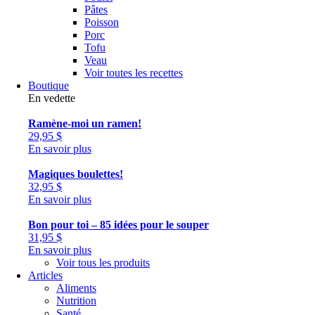
Pâtes
Poisson
Porc
Tofu
Veau
Voir toutes les recettes
Boutique
En vedette
Ramène-moi un ramen!
29,95
$
En savoir plus
Magiques boulettes!
32,95
$
En savoir plus
Bon pour toi – 85 idées pour le souper
31,95
$
En savoir plus
Voir tous les produits
Articles
Aliments
Nutrition
Santé