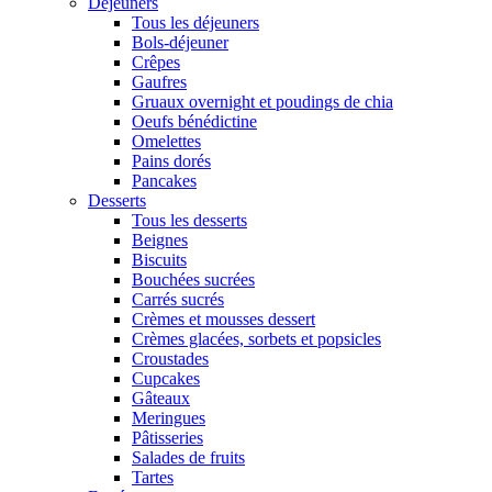
Déjeuners
Tous les déjeuners
Bols-déjeuner
Crêpes
Gaufres
Gruaux overnight et poudings de chia
Oeufs bénédictine
Omelettes
Pains dorés
Pancakes
Desserts
Tous les desserts
Beignes
Biscuits
Bouchées sucrées
Carrés sucrés
Crèmes et mousses dessert
Crèmes glacées, sorbets et popsicles
Croustades
Cupcakes
Gâteaux
Meringues
Pâtisseries
Salades de fruits
Tartes