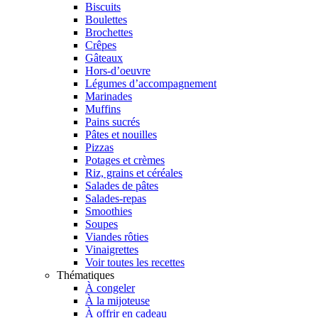
Biscuits
Boulettes
Brochettes
Crêpes
Gâteaux
Hors-d’oeuvre
Légumes d’accompagnement
Marinades
Muffins
Pains sucrés
Pâtes et nouilles
Pizzas
Potages et crèmes
Riz, grains et céréales
Salades de pâtes
Salades-repas
Smoothies
Soupes
Viandes rôties
Vinaigrettes
Voir toutes les recettes
Thématiques
À congeler
À la mijoteuse
À offrir en cadeau