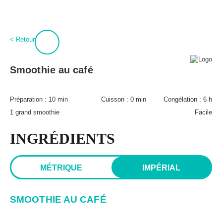
:
0
Connexion
< Retour
À propos
BPT+
Smoothie au café
PROCURE-TOI MAGIQUES BOULETTES!
Mon compte
Hubert Cormier
Préparation :
10 min
Cuisson :
0 min
Congélation :
6 h
Infolettre
Paméla Rousseau
1 grand smoothie
Facile
FAQ
Annoncer
Expédition et retours
INGRÉDIENTS
Lexique des aliments
MÉTRIQUE
IMPÉRIAL
SMOOTHIE AU CAFÉ