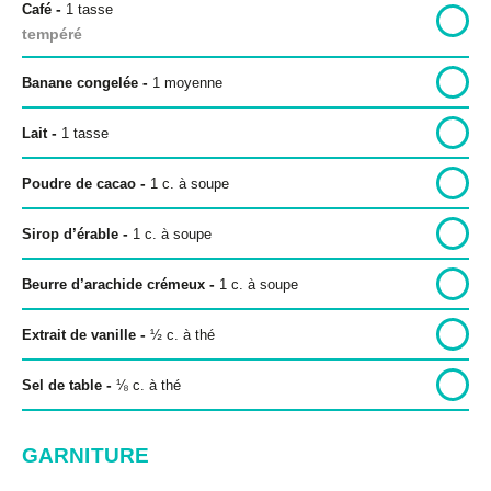
-
Café
1
tasse
tempéré
-
Banane congelée
1 moyenne
Politique de confidentialité
-
Lait
1
tasse
Politique éditoriale
Conditions d’utilisation
-
Poudre de cacao
1
c. à soupe
-
Sirop d’érable
1
c. à soupe
Copyright © 2026 Bon pour toi.
Tous droits réservés.
-
Beurre d’arachide crémeux
1
c. à soupe
-
Extrait de vanille
½
c. à thé
-
Sel de table
⅛
c. à thé
GARNITURE