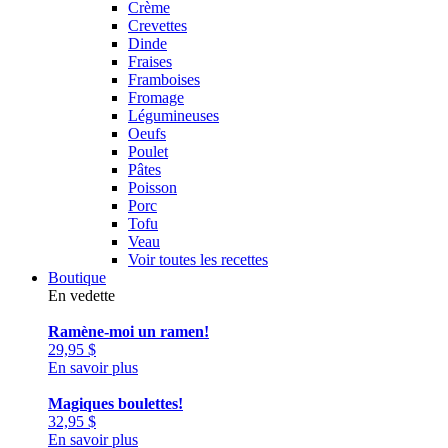
Crème
Crevettes
Dinde
Fraises
Framboises
Fromage
Légumineuses
Oeufs
Poulet
Pâtes
Poisson
Porc
Tofu
Veau
Voir toutes les recettes
Boutique
En vedette
Ramène-moi un ramen!
29,95
$
En savoir plus
Magiques boulettes!
32,95
$
En savoir plus