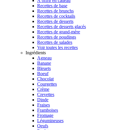
À offrir en cadeau
Recettes de base
Recettes de brunchs
Recettes de cocktails
Recettes de desserts
Recettes de desserts glacés
Recettes de grand-mère
Recettes de poudings
Recettes de salades
Voir toutes les recettes
Ingrédients
Agneau
Banane
Bleuets
Boeuf
Chocolat
Courgettes
Crème
Crevettes
Dinde
Fraises
Framboises
Fromage
Légumineuses
Oeufs