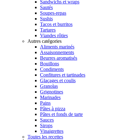
Sandwichs et wraps
Sautés
Soupes-repas
Sushis
Tacos et burritos
Tartares
Viandes rôties
Autres catégories
Aliments marinés
Assaisonnements
Beurres aromatisés
Bouillons
Condiments
Confitures et tartinades
Glaçages et coulis
Granolas
Grignotines
Marinades
Pains
Pâtes à pizza
Pâtes et fonds de tarte
Sauces
Sirops
Vinaigrettes
Toutes les recettes