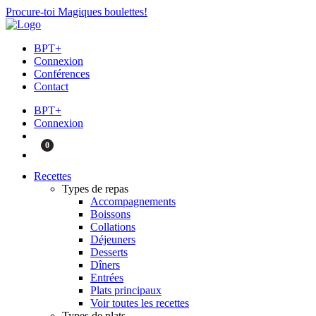
Procure-toi Magiques boulettes!
BPT+
Connexion
Conférences
Contact
BPT+
Connexion
0
Recettes
Types de repas
Accompagnements
Boissons
Collations
Déjeuners
Desserts
Dîners
Entrées
Plats principaux
Voir toutes les recettes
Types de plats