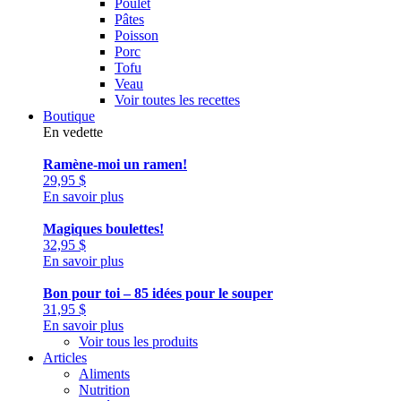
Poulet
Pâtes
Poisson
Porc
Tofu
Veau
Voir toutes les recettes
Boutique
En vedette
Ramène-moi un ramen!
29,95
$
En savoir plus
Magiques boulettes!
32,95
$
En savoir plus
Bon pour toi – 85 idées pour le souper
31,95
$
En savoir plus
Voir tous les produits
Articles
Aliments
Nutrition