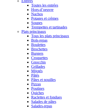
Entrées
Toutes les entrées
Hors-d’oeuvre
Nachos
Potages et crèmes
Soupes
Trempettes et tartinades
Plats principaux
Tous les plats principaux
Bols-repas
Boulettes
Brochettes
Burgers
Croquettes
Gnocchis
Grillades
Mijotés
Pâtés
Pâtes et nouilles
Pizzas
Poutines
Quiches
Raclettes et fondues
Salades de pâtes
Salades-repas