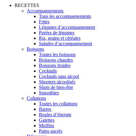
RECETTES
Accompagnements
Tous les accompagnements
Frites
Légumes d’accompagnement
Purées de légumes
Riz, grains et céréales
Salades d’accompagnement
Boissons
Toutes les boissons
Boissons chaudes
Boissons froides
Cocktails
Cocktails sans alcool
Shooters alcoolisés
Shots de bien-être
Smoothies
Collations
Toutes les collations
Barres
Boules d’énergie
Galettes
Muffins
Pains sucrés