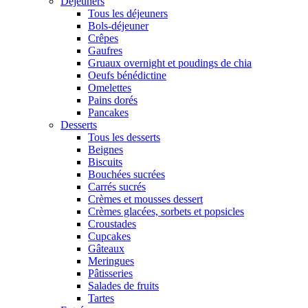
Déjeuners
Tous les déjeuners
Bols-déjeuner
Crêpes
Gaufres
Gruaux overnight et poudings de chia
Oeufs bénédictine
Omelettes
Pains dorés
Pancakes
Desserts
Tous les desserts
Beignes
Biscuits
Bouchées sucrées
Carrés sucrés
Crèmes et mousses dessert
Crèmes glacées, sorbets et popsicles
Croustades
Cupcakes
Gâteaux
Meringues
Pâtisseries
Salades de fruits
Tartes