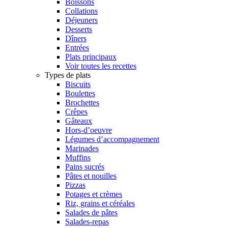
Boissons
Collations
Déjeuners
Desserts
Dîners
Entrées
Plats principaux
Voir toutes les recettes
Types de plats
Biscuits
Boulettes
Brochettes
Crêpes
Gâteaux
Hors-d’oeuvre
Légumes d’accompagnement
Marinades
Muffins
Pains sucrés
Pâtes et nouilles
Pizzas
Potages et crèmes
Riz, grains et céréales
Salades de pâtes
Salades-repas