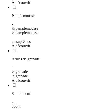
À découvrir!
Pamplemousse
-
½ pamplemousse
½ pamplemousse
en suprêmes
À découvrir!
Arilles de grenade
-
½ grenade
½ grenade
À découvrir!
Saumon cru
-
300
g