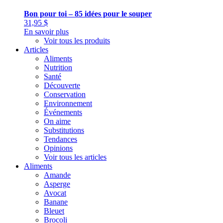
Bon pour toi – 85 idées pour le souper
31,95
$
En savoir plus
Voir tous les produits
Articles
Aliments
Nutrition
Santé
Découverte
Conservation
Environnement
Événements
On aime
Substitutions
Tendances
Opinions
Voir tous les articles
Aliments
Amande
Asperge
Avocat
Banane
Bleuet
Brocoli