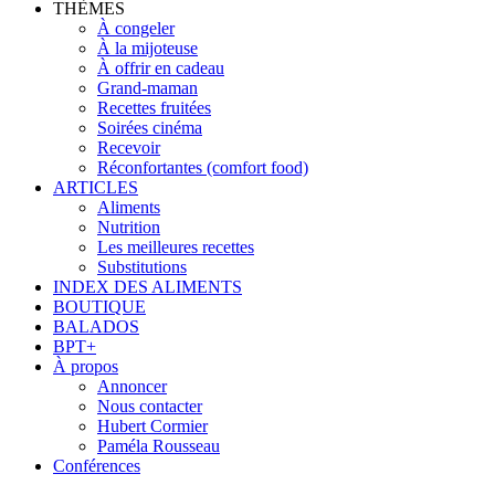
THÈMES
À congeler
À la mijoteuse
À offrir en cadeau
Grand-maman
Recettes fruitées
Soirées cinéma
Recevoir
Réconfortantes (comfort food)
ARTICLES
Aliments
Nutrition
Les meilleures recettes
Substitutions
INDEX DES ALIMENTS
BOUTIQUE
BALADOS
BPT+
À propos
Annoncer
Nous contacter
Hubert Cormier
Paméla Rousseau
Conférences