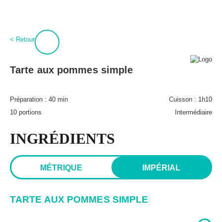
:
0
Connexion
< Retour
À propos
BPT+
Tarte aux pommes simple
PROCURE-TOI MAGIQUES BOULETTES!
Mon compte
Hubert Cormier
Préparation :
40 min
Cuisson :
1h10
Infolettre
Paméla Rousseau
10 portions
Intermédiaire
FAQ
Annoncer
Expédition et retours
INGRÉDIENTS
Lexique des aliments
MÉTRIQUE
IMPÉRIAL
TARTE AUX POMMES SIMPLE