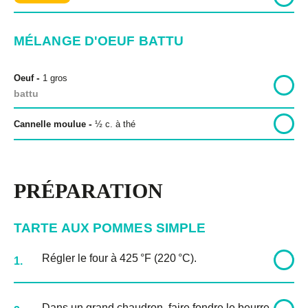
MÉLANGE D'OEUF BATTU
-
Oeuf
1 gros
battu
-
Cannelle moulue
½
c. à thé
PRÉPARATION
TARTE AUX POMMES SIMPLE
Régler le four à 425 °F (220 °C).
1.
Dans un grand chaudron, faire fondre le beurre