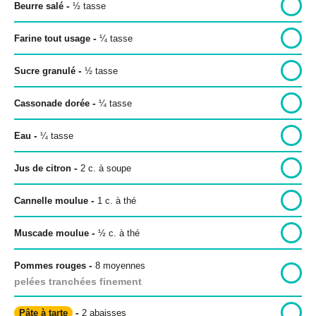
-
Beurre salé
½
tasse
-
Farine tout usage
¼
tasse
Politique de confidentialité
-
Sucre granulé
½
tasse
Politique éditoriale
-
Cassonade dorée
¼
tasse
Conditions d’utilisation
-
Eau
¼
tasse
Copyright © 2026 Bon pour toi.
-
Tous droits réservés.
Jus de citron
2
c. à soupe
-
Cannelle moulue
1
c. à thé
-
Muscade moulue
½
c. à thé
-
Pommes rouges
8 moyennes
pelées tranchées finement
-
Pâte à tarte
2 abaisses