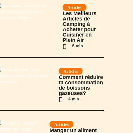
Articles
Les Meilleurs
Articles de
Camping à
Acheter pour
Cuisiner en
Plein Air
6 min
Articles
Comment réduire
ta consommation
de boissons
gazeuses?
4 min
Articles
Manger un aliment