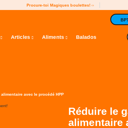
Procure-toi Magiques boulettes!
BP
e
Articles
Aliments
Balados
e alimentaire avec le procédé HPP
Réduire le g
alimentaire