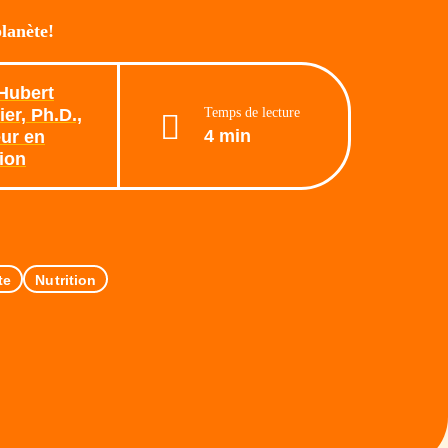
planète!
Hubert
Temps de lecture
er, Ph.D.,
4 min
ur en
tion
te
Nutrition