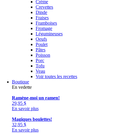
Crème
Crevettes
Dinde
Fraises
Framboises
Fromage
Légumineuses
Oeufs
Poulet
Pâtes
Poisson
Porc
Tofu
Veau
Voir toutes les recettes
Boutique
En vedette
Ramène-moi un ramen!
29,95
$
En savoir plus
Magiques boulettes!
32,95
$
En savoir plus