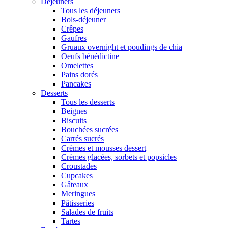
Déjeuners
Tous les déjeuners
Bols-déjeuner
Crêpes
Gaufres
Gruaux overnight et poudings de chia
Oeufs bénédictine
Omelettes
Pains dorés
Pancakes
Desserts
Tous les desserts
Beignes
Biscuits
Bouchées sucrées
Carrés sucrés
Crèmes et mousses dessert
Crèmes glacées, sorbets et popsicles
Croustades
Cupcakes
Gâteaux
Meringues
Pâtisseries
Salades de fruits
Tartes