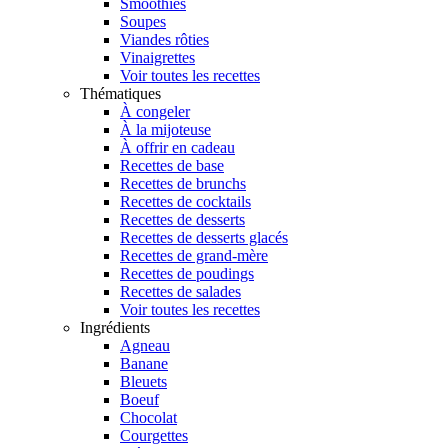
Smoothies
Soupes
Viandes rôties
Vinaigrettes
Voir toutes les recettes
Thématiques
À congeler
À la mijoteuse
À offrir en cadeau
Recettes de base
Recettes de brunchs
Recettes de cocktails
Recettes de desserts
Recettes de desserts glacés
Recettes de grand-mère
Recettes de poudings
Recettes de salades
Voir toutes les recettes
Ingrédients
Agneau
Banane
Bleuets
Boeuf
Chocolat
Courgettes