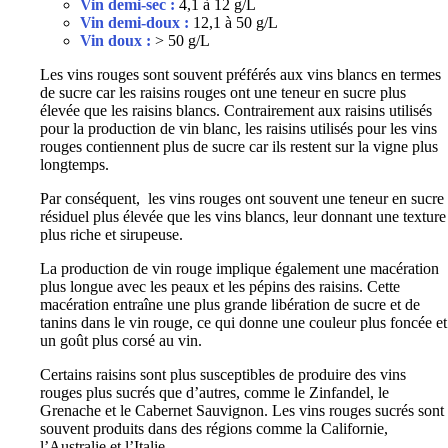
Vin demi-sec :
4,1 à 12 g/L
Vin demi-doux :
12,1 à 50 g/L
Vin doux :
> 50 g/L
Les vins rouges sont souvent préférés aux vins blancs en termes
de sucre car les raisins rouges ont une teneur en sucre plus
élevée que les raisins blancs. Contrairement aux raisins utilisés
pour la production de vin blanc, les raisins utilisés pour les vins
rouges contiennent plus de sucre car ils restent sur la vigne plus
longtemps.
Par conséquent, les vins rouges ont souvent une teneur en sucre
résiduel plus élevée que les vins blancs, leur donnant une texture
plus riche et sirupeuse.
La production de vin rouge implique également une macération
plus longue avec les peaux et les pépins des raisins. Cette
macération entraîne une plus grande libération de sucre et de
tanins dans le vin rouge, ce qui donne une couleur plus foncée et
un goût plus corsé au vin.
Certains raisins sont plus susceptibles de produire des vins
rouges plus sucrés que d’autres, comme le Zinfandel, le
Grenache et le Cabernet Sauvignon. Les vins rouges sucrés sont
souvent produits dans des régions comme la Californie,
l’Australie et l’Italie.