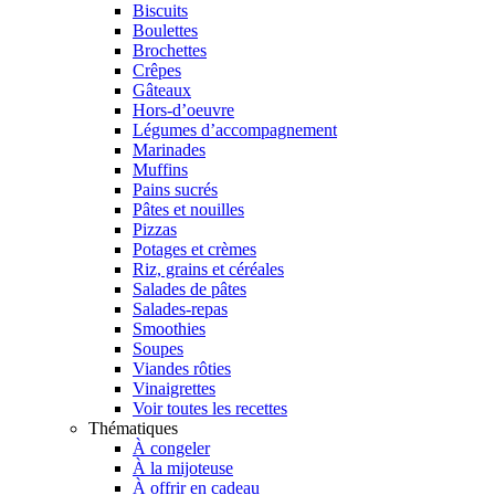
Biscuits
Boulettes
Brochettes
Crêpes
Gâteaux
Hors-d’oeuvre
Légumes d’accompagnement
Marinades
Muffins
Pains sucrés
Pâtes et nouilles
Pizzas
Potages et crèmes
Riz, grains et céréales
Salades de pâtes
Salades-repas
Smoothies
Soupes
Viandes rôties
Vinaigrettes
Voir toutes les recettes
Thématiques
À congeler
À la mijoteuse
À offrir en cadeau