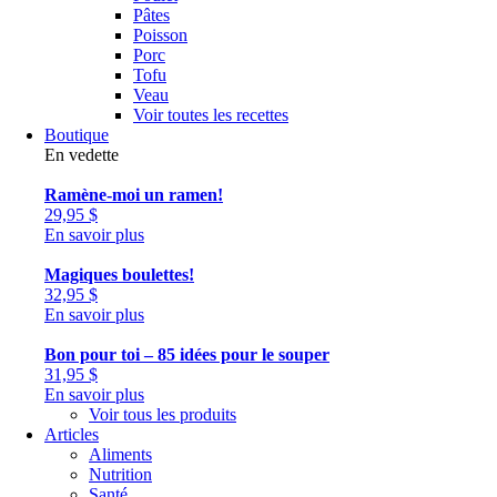
Pâtes
Poisson
Porc
Tofu
Veau
Voir toutes les recettes
Boutique
En vedette
Ramène-moi un ramen!
29,95
$
En savoir plus
Magiques boulettes!
32,95
$
En savoir plus
Bon pour toi – 85 idées pour le souper
31,95
$
En savoir plus
Voir tous les produits
Articles
Aliments
Nutrition
Santé