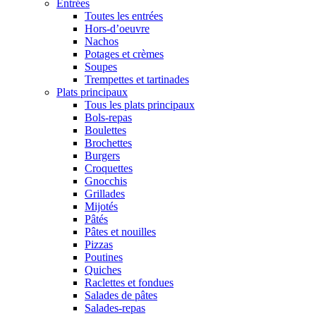
Entrées
Toutes les entrées
Hors-d’oeuvre
Nachos
Potages et crèmes
Soupes
Trempettes et tartinades
Plats principaux
Tous les plats principaux
Bols-repas
Boulettes
Brochettes
Burgers
Croquettes
Gnocchis
Grillades
Mijotés
Pâtés
Pâtes et nouilles
Pizzas
Poutines
Quiches
Raclettes et fondues
Salades de pâtes
Salades-repas