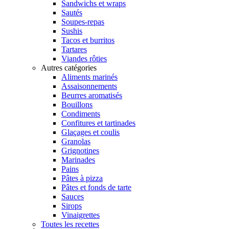
Sandwichs et wraps
Sautés
Soupes-repas
Sushis
Tacos et burritos
Tartares
Viandes rôties
Autres catégories
Aliments marinés
Assaisonnements
Beurres aromatisés
Bouillons
Condiments
Confitures et tartinades
Glaçages et coulis
Granolas
Grignotines
Marinades
Pains
Pâtes à pizza
Pâtes et fonds de tarte
Sauces
Sirops
Vinaigrettes
Toutes les recettes