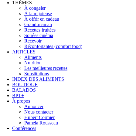
THÈMES
À congeler
À la mijoteuse
À offrir en cadeau
Grand-maman
Recettes fruitées
Soirées cinéma
Recevoir
Réconfortantes (comfort food)
ARTICLES
Aliments
Nutrition
Les meilleures recettes
Substitutions
INDEX DES ALIMENTS
BOUTIQUE
BALADOS
BPT+
À propos
Annoncer
Nous contacter
Hubert Cormier
Paméla Rousseau
Conférences