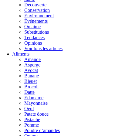
Découverte
Conservation
Environnement
Événements
On aime
Substitutions
Tendances
Opinions
Voir tous les articles
Aliments
Amande
Asperge
Avocat
Banane
Bleuet
Brocoli
Datte
Edamame
Mayonnaise
Oeuf
Patate douce
Pistache
Pomme
Poudre d’amandes
Quinoa