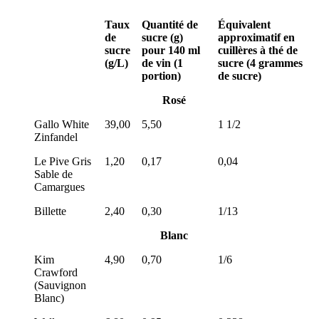
Taux
Quantité de
Équivalent
de
sucre (g)
approximatif en
sucre
pour 140 ml
cuillères à thé de
(g/L)
de vin (1
sucre (4 grammes
portion)
de sucre)
Rosé
Gallo White
39,00
5,50
1 1/2
Zinfandel
Le Pive Gris
1,20
0,17
0,04
Sable de
Camargues
Billette
2,40
0,30
1/13
Blanc
Kim
4,90
0,70
1/6
Crawford
(Sauvignon
Blanc)