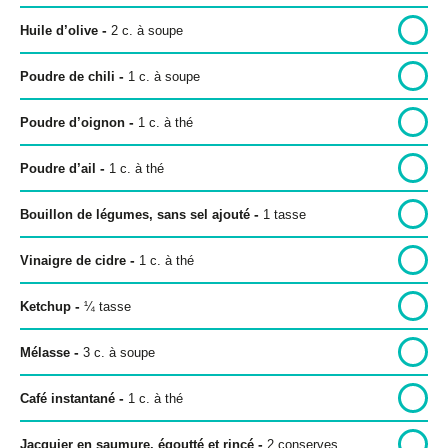
-
Huile d’olive
2
c. à soupe
-
Poudre de chili
1
c. à soupe
Politique de confidentialité
-
Poudre d’oignon
1
c. à thé
Politique éditoriale
Conditions d’utilisation
-
Poudre d’ail
1
c. à thé
-
Bouillon de légumes, sans sel ajouté
1
tasse
Copyright © 2026 Bon pour toi.
Tous droits réservés.
-
Vinaigre de cidre
1
c. à thé
-
Ketchup
¼
tasse
-
Mélasse
3
c. à soupe
-
Café instantané
1
c. à thé
-
Jacquier en saumure, égoutté et rincé
2
conserves