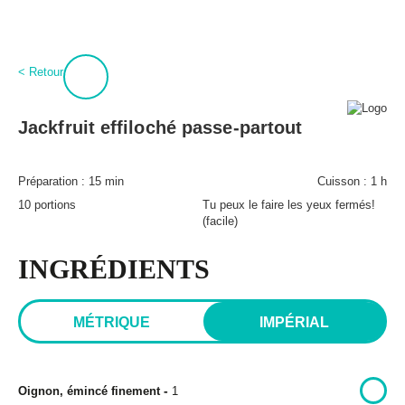
:
0
Connexion
< Retour
À propos
BPT+
Jackfruit effiloché passe-partout
PROCURE-TOI MAGIQUES BOULETTES!
Mon compte
Hubert Cormier
Préparation :
15 min
Cuisson :
1 h
Infolettre
Paméla Rousseau
10 portions
Tu peux le faire les yeux fermés!
FAQ
(facile)
Annoncer
Expédition et retours
INGRÉDIENTS
Lexique des aliments
MÉTRIQUE
IMPÉRIAL
-
Oignon, émincé finement
1